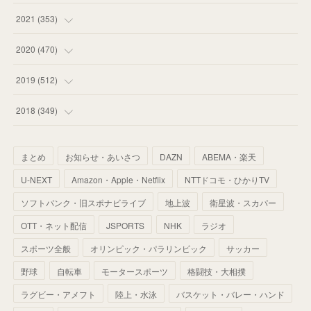
(
53
)
(
60
)
(
35
)
(
52
)
(
65
)
2021
(
353
)
(
59
)
(
62
)
(
51
)
(
55
)
(
44
)
(
31
)
2020
(
470
)
(
55
)
(
55
)
(
60
)
(
63
)
(
41
)
(
33
)
(
34
)
2019
(
512
)
(
67
)
(
61
)
(
59
)
(
53
)
(
43
)
(
34
)
(
32
)
(
51
)
2018
(
349
)
(
64
)
(
59
)
(
66
)
(
46
)
(
30
)
(
33
)
(
46
)
(
37
)
まとめ
お知らせ・あいさつ
DAZN
ABEMA・楽天
(
52
)
(
51
)
(
61
)
(
42
)
(
25
)
(
36
)
(
44
)
(
35
)
U-NEXT
Amazon・Apple・Netflix
NTTドコモ・ひかりTV
(
68
)
(
40
)
(
54
)
(
41
)
(
29
)
(
33
)
(
42
)
(
40
)
ソフトバンク・旧スポナビライブ
地上波
衛星波・スカパー
(
60
)
(
50
)
(
56
)
(
33
)
(
25
)
(
53
)
OTT・ネット配信
JSPORTS
NHK
ラジオ
(
50
)
(
39
)
(
42
)
スポーツ全般
(
58
)
オリンピック・パラリンピック
サッカー
(
56
)
(
38
)
(
32
)
(
41
)
(
34
)
(
42
)
野球
自転車
モータースポーツ
格闘技・大相撲
(
45
)
(
74
)
(
57
)
(
24
)
(
60
)
(
32
)
(
9
)
ラグビー・アメフト
陸上・水泳
バスケット・バレー・ハンド
(
70
)
(
41
)
(
28
)