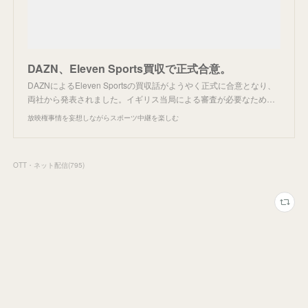
DAZN、Eleven Sports買収で正式合意。
DAZNによるEleven Sportsの買収話がようやく正式に合意となり、
両社から発表されました。イギリス当局による審査が必要なため…
放映権事情を妄想しながらスポーツ中継を楽しむ
OTT・ネット配信
(
795
)