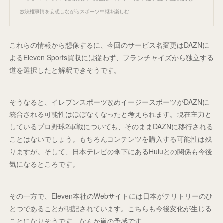
放映権事情を妄想しながらスポーツ中継を楽しむ
これらの情報から想像するに、今回のサービス名変更はDAZNに
よるEleven Sports買収には従わず、フランチャイズから独立する
道を選択したと解釈できそうです。
そうなると、イレブンスポーツ改めイージースポーツがDAZNに
統合される可能性はほぼなくなったと考えられます。現在主力と
しているプロ野球2軍戦についても、そのままDAZNに移行される
ことはないでしょう。もちろんコンテンツを購入する可能性は残
りますが。そして、日本テレビの傘下にあるHuluとの関係も今後
気になるところです。
その一方で、Eleven本社のWebサイトには日本がテリトリーのひ
とつであることが明記されています。こちらも今後変化が生じる
ことになりそうです。なんか嵐の予感です。