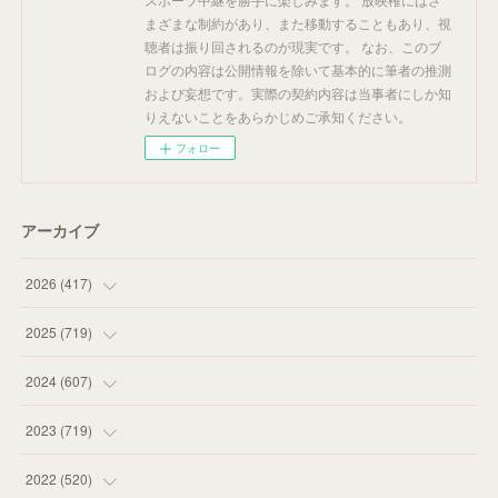
まざまな制約があり、また移動することもあり、視
聴者は振り回されるのが現実です。 なお、このブ
ログの内容は公開情報を除いて基本的に筆者の推測
および妄想です。実際の契約内容は当事者にしか知
りえないことをあらかじめご承知ください。
フォロー
アーカイブ
2026
(
417
)
(
12
)
2025
(
719
)
(
55
)
(
75
)
2024
(
607
)
(
58
)
(
63
)
(
51
)
2023
(
719
)
(
58
)
(
57
)
(
48
)
(
59
)
2022
(
520
)