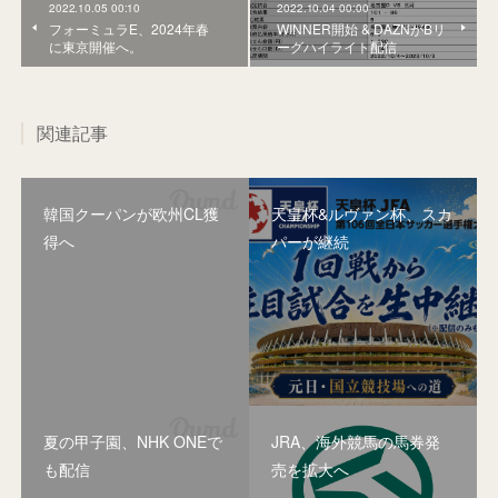
2022.10.05 00:10
2022.10.04 00:00
フォーミュラE、2024年春
WINNER開始 & DAZNがBリ
に東京開催へ。
ーグハイライト配信
関連記事
韓国クーパンが欧州CL獲
天皇杯&ルヴァン杯、スカ
得へ
パーが継続
夏の甲子園、NHK ONEで
JRA、海外競馬の馬券発
も配信
売を拡大へ