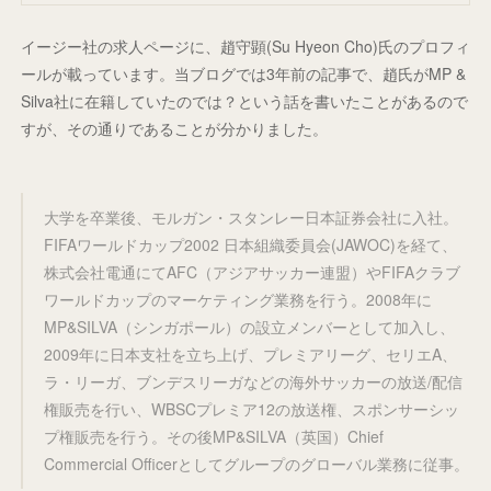
イージー社の求人ページに、趙守顕(Su Hyeon Cho)氏のプロフィ
ールが載っています。当ブログでは3年前の記事で、趙氏がMP &
Silva社に在籍していたのでは？という話を書いたことがあるので
すが、その通りであることが分かりました。
大学を卒業後、モルガン・スタンレー日本証券会社に入社。
FIFAワールドカップ2002 日本組織委員会(JAWOC)を経て、
株式会社電通にてAFC（アジアサッカー連盟）やFIFAクラブ
ワールドカップのマーケティング業務を行う。2008年に
MP&SILVA（シンガポール）の設立メンバーとして加入し、
2009年に日本支社を立ち上げ、プレミアリーグ、セリエA、
ラ・リーガ、ブンデスリーガなどの海外サッカーの放送/配信
権販売を行い、WBSCプレミア12の放送権、スポンサーシッ
プ権販売を行う。その後MP&SILVA（英国）Chief
Commercial Officerとしてグループのグローバル業務に従事。