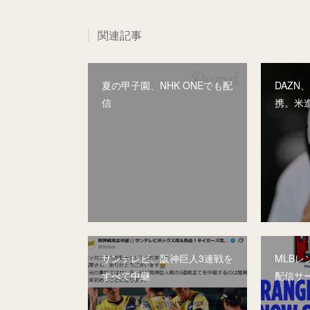
関連記事
夏の甲子園、NHK ONEでも配
DAZN
信
携。米
サンテレビ、阪神巨人3連戦を
MLB
すべて中継
配信サ