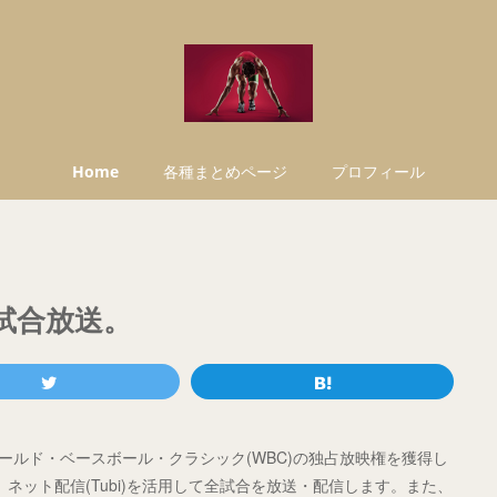
Home
各種まとめページ
プロフィール
全試合放送。
るワールド・ベースボール・クラシック(WBC)の独占放映権を獲得し
)、ネット配信(Tubi)を活用して全試合を放送・配信します。また、