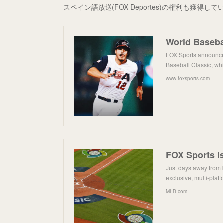
スペイン語放送(FOX Deportes)の権利も獲得し
FOX Sports announced
Baseball Classic, wh
www.foxsports.com
Just days away from 
exclusive, multi-plat
MLB.com