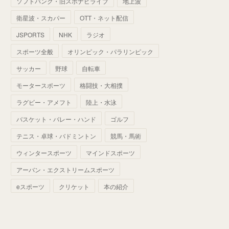
ソフトバンク・旧スポナビライブ
地上波
(
70
)
(
41
)
(
28
)
(
13
)
(
37
)
(
22
)
衛星波・スカパー
OTT・ネット配信
(
29
)
(
29
)
(
45
)
(
37
)
(
29
)
JSPORTS
NHK
ラジオ
(
33
)
(
49
)
(
59
)
(
32
)
スポーツ全般
オリンピック・パラリンピック
(
41
)
(
44
)
(
50
)
サッカー
野球
自転車
(
36
)
(
14
)
モータースポーツ
格闘技・大相撲
ラグビー・アメフト
陸上・水泳
バスケット・バレー・ハンド
ゴルフ
テニス・卓球・バドミントン
競馬・馬術
ウィンタースポーツ
マインドスポーツ
アーバン・エクストリームスポーツ
eスポーツ
クリケット
本の紹介