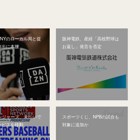
、NYのローカル局と提
阪神電鉄、産経「高校野球は
進出に本腰
お返し」発言を否定
レンジャーズ、未払いで
スポーツくじ、NPBの試合も
ービスを移動
対象に追加か