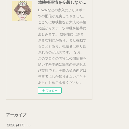
放映権事情を妄想しながらスポーツ中継を楽しむ
DAZNなどの参入によりスポー
ツの配信が充実してきました。
ここでは放映権など大人の事情
の話からスポーツ中継を勝手に
楽しみます。 放映権にはさま
ざまな制約があり、また移動す
ることもあり、視聴者は振り回
されるのが現実です。 なお、
このブログの内容は公開情報を
除いて基本的に筆者の推測およ
び妄想です。実際の契約内容は
当事者にしか知りえないことを
あらかじめご承知ください。
フォロー
アーカイブ
2026
(
417
)