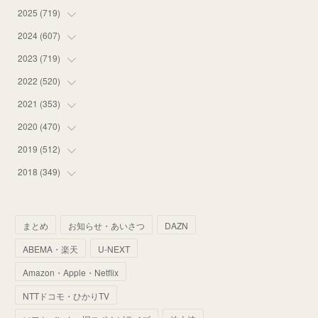
2025
(
719
(
12
)
)
(
55
)
2024
(
607
(
75
)
)
(
58
)
(
63
)
2023
(
719
(
51
)
)
(
58
)
(
57
)
(
48
)
2022
(
520
(
59
)
)
(
53
)
(
60
)
(
35
)
(
52
)
2021
(
353
(
65
)
)
(
59
)
(
62
)
(
51
)
(
55
)
(
44
)
2020
(
470
(
31
)
)
(
55
)
(
55
)
(
60
)
(
63
)
(
41
)
(
33
)
2019
(
512
(
34
)
)
(
67
)
(
61
)
(
59
)
(
53
)
(
43
)
(
34
)
(
32
)
2018
(
349
(
51
)
)
(
64
)
(
59
)
(
66
)
(
46
)
(
30
)
(
33
)
(
46
)
(
37
)
(
52
)
(
51
)
(
61
)
(
42
)
(
25
)
(
36
)
(
44
)
(
35
)
まとめ
お知らせ・あいさつ
DAZN
(
68
)
(
40
)
(
54
)
(
41
)
(
29
)
(
33
)
(
42
)
(
40
)
ABEMA・楽天
U-NEXT
(
60
)
(
50
)
(
56
)
(
33
)
(
25
)
(
53
)
(
50
)
(
39
)
Amazon・Apple・Netflix
(
42
)
(
58
)
(
56
)
(
38
)
(
32
)
(
41
)
(
34
)
(
42
)
NTTドコモ・ひかりTV
(
45
)
(
74
)
(
57
)
(
24
)
(
60
)
(
32
)
(
9
)