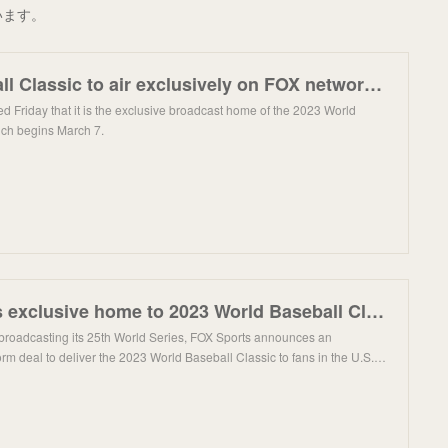
ています。
World Baseball Classic to air exclusively on FOX networks | FOX Sports
 Friday that it is the exclusive broadcast home of the 2023 World
ich begins March 7.
FOX Sports is exclusive home to 2023 World Baseball Classic
broadcasting its 25th World Series, FOX Sports announces an
form deal to deliver the 2023 World Baseball Classic to fans in the U.S.…