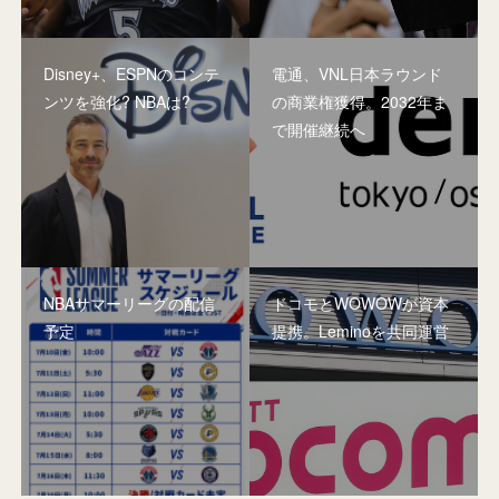
Disney+、ESPNのコンテ
電通、VNL日本ラウンド
ンツを強化? NBAは?
の商業権獲得。2032年ま
で開催継続へ
NBAサマーリーグの配信
ドコモとWOWOWが資本
予定
提携。Leminoを共同運営