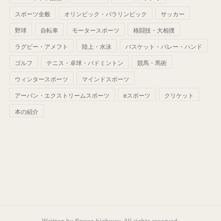
(
42
)
スポーツ全般
(
58
)
オリンピック・パラリンピック
サッカー
(
56
)
(
38
)
(
32
)
(
41
)
(
34
)
(
42
)
野球
自転車
モータースポーツ
格闘技・大相撲
(
45
)
(
74
)
(
57
)
(
24
)
(
60
)
(
32
)
(
9
)
ラグビー・アメフト
陸上・水泳
バスケット・バレー・ハンド
(
70
)
(
41
)
(
28
)
(
13
)
(
37
)
(
22
)
ゴルフ
テニス・卓球・バドミントン
競馬・馬術
(
29
)
ウィンタースポーツ
(
29
)
マインドスポーツ
(
45
)
(
37
)
(
29
)
アーバン・エクストリームスポーツ
eスポーツ
クリケット
(
33
)
(
49
)
(
59
)
(
32
)
本の紹介
(
41
)
(
44
)
(
50
)
(
36
)
(
14
)
Written by flower_highway. All rights reserved.