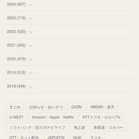
(
55
)
(
75
)
2024
(
607
)
(
58
)
(
63
)
(
51
)
2023
(
719
)
(
58
)
(
57
)
(
48
)
(
59
)
2022
(
520
)
(
53
)
(
60
)
(
35
)
(
52
)
(
65
)
2021
(
353
)
(
59
)
(
62
)
(
51
)
(
55
)
(
44
)
(
31
)
2020
(
470
)
(
55
)
(
55
)
(
60
)
(
63
)
(
41
)
(
33
)
(
34
)
2019
(
512
)
(
67
)
(
61
)
(
59
)
(
53
)
(
43
)
(
34
)
(
32
)
(
51
)
2018
(
349
)
(
64
)
(
59
)
(
66
)
(
46
)
(
30
)
(
33
)
(
46
)
(
37
)
まとめ
お知らせ・あいさつ
DAZN
ABEMA・楽天
(
52
)
(
51
)
(
61
)
(
42
)
(
25
)
(
36
)
(
44
)
(
35
)
U-NEXT
Amazon・Apple・Netflix
NTTドコモ・ひかりTV
(
68
)
(
40
)
(
54
)
(
41
)
(
29
)
(
33
)
(
42
)
(
40
)
ソフトバンク・旧スポナビライブ
地上波
衛星波・スカパー
(
60
)
(
50
)
(
56
)
(
33
)
(
25
)
(
53
)
OTT・ネット配信
JSPORTS
NHK
ラジオ
(
50
)
(
39
)