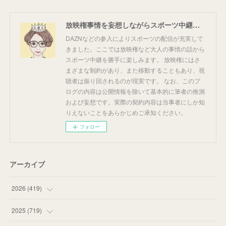
放映権事情を妄想しながらスポーツ中継を楽しむ
DAZNなどの参入によりスポーツの配信が充実して
きました。ここでは放映権など大人の事情の話から
スポーツ中継を勝手に楽しみます。 放映権にはさ
まざまな制約があり、また移動することもあり、視
聴者は振り回されるのが現実です。 なお、このブ
ログの内容は公開情報を除いて基本的に筆者の推測
および妄想です。実際の契約内容は当事者にしか知
りえないことをあらかじめご承知ください。
フォロー
アーカイブ
2026
(
419
)
(
14
)
2025
(
719
)