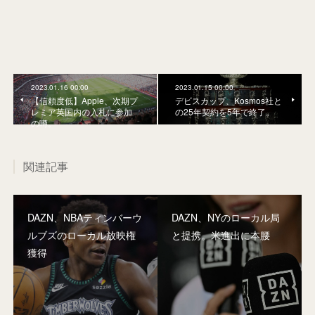
2023.01.16 00:00
2023.01.15 00:00
【信頼度低】Apple、次期プ
デビスカップ、Kosmos社と
レミア英国内の入札に参加
の25年契約を5年で終了。
の噂。
関連記事
DAZN、NBAティンバーウ
DAZN、NYのローカル局
ルブズのローカル放映権
と提携。米進出に本腰
獲得