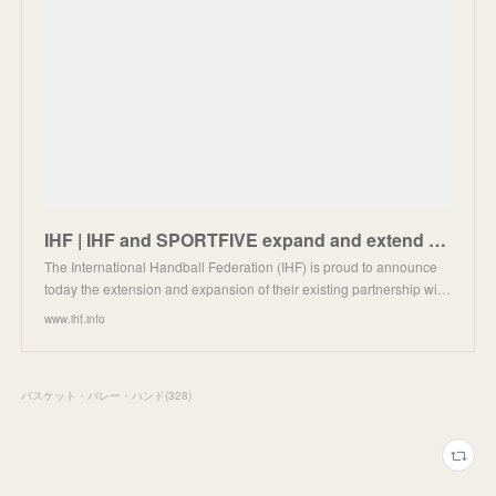
IHF | IHF and SPORTFIVE expand and extend partnership to 2031
The International Handball Federation (IHF) is proud to announce
today the extension and expansion of their existing partnership wi…
www.ihf.info
バスケット・バレー・ハンド
(
328
)