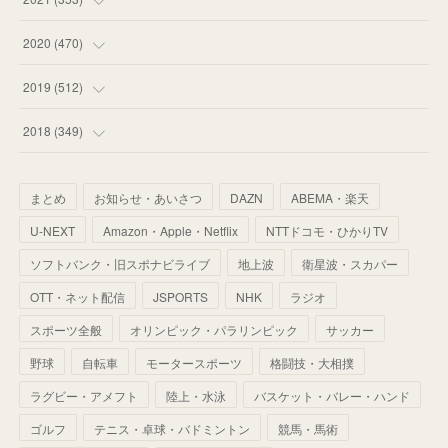
(
59
)
(
62
)
(
51
)
(
55
)
(
44
)
(
31
)
2020
(
470
)
(
55
)
(
55
)
(
60
)
(
63
)
(
41
)
(
33
)
(
34
)
2019
(
512
)
(
67
)
(
61
)
(
59
)
(
53
)
(
43
)
(
34
)
(
32
)
(
51
)
2018
(
349
)
(
64
)
(
59
)
(
66
)
(
46
)
(
30
)
(
33
)
(
46
)
(
37
)
まとめ
お知らせ・あいさつ
DAZN
ABEMA・楽天
(
52
)
(
51
)
(
61
)
(
42
)
(
25
)
(
36
)
(
44
)
(
35
)
U-NEXT
Amazon・Apple・Netflix
NTTドコモ・ひかりTV
(
68
)
(
40
)
(
54
)
(
41
)
(
29
)
(
33
)
(
42
)
(
40
)
ソフトバンク・旧スポナビライブ
地上波
衛星波・スカパー
(
60
)
(
50
)
(
56
)
(
33
)
(
25
)
(
53
)
OTT・ネット配信
JSPORTS
NHK
ラジオ
(
50
)
(
39
)
(
42
)
スポーツ全般
(
58
)
オリンピック・パラリンピック
サッカー
(
56
)
(
38
)
(
32
)
(
41
)
(
34
)
(
42
)
野球
自転車
モータースポーツ
格闘技・大相撲
(
45
)
(
74
)
(
57
)
(
24
)
(
60
)
(
32
)
(
9
)
ラグビー・アメフト
陸上・水泳
バスケット・バレー・ハンド
(
70
)
(
41
)
(
28
)
(
13
)
(
37
)
(
22
)
ゴルフ
テニス・卓球・バドミントン
競馬・馬術