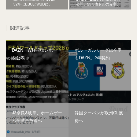
32年はEBUとWBDに。
公開。23.3億ドルの赤字。
関連記事
DAZN、W杯視聴レポート
ポルトガルリーグは今季
を公表
もDAZN。2年契約
J3奈良&岐阜、ホームゲー
韓国クーパンが欧州CL獲
ム全試合放送へ
得へ