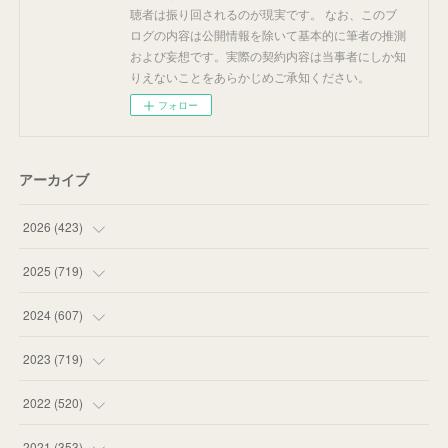
聴者は振り回されるのが現実です。 なお、このブ
ログの内容は公開情報を除いて基本的に筆者の推測
および妄想です。実際の契約内容は当事者にしか知
りえないことをあらかじめご承知ください。
フォロー
アーカイブ
2026
(
423
)
(
18
)
2025
(
719
)
(
55
)
(
75
)
2024
(
607
)
(
58
)
(
63
)
(
51
)
2023
(
719
)
(
58
)
(
57
)
(
48
)
(
59
)
2022
(
520
)
(
53
)
(
60
)
(
35
)
(
52
)
(
65
)
2021
(
353
)