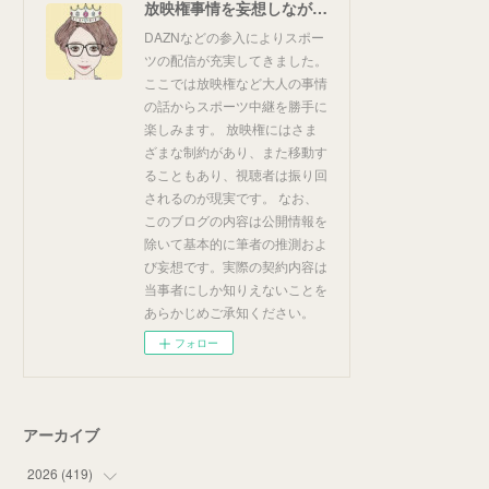
放映権事情を妄想しながらスポーツ中継を楽しむ
DAZNなどの参入によりスポー
ツの配信が充実してきました。
ここでは放映権など大人の事情
の話からスポーツ中継を勝手に
楽しみます。 放映権にはさま
ざまな制約があり、また移動す
ることもあり、視聴者は振り回
されるのが現実です。 なお、
このブログの内容は公開情報を
除いて基本的に筆者の推測およ
び妄想です。実際の契約内容は
当事者にしか知りえないことを
あらかじめご承知ください。
フォロー
アーカイブ
2026
(
419
)