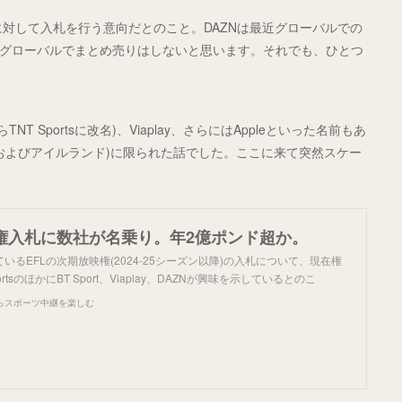
テリトリーに対して入札を行う意向だとのこと。DAZNは最近グローバルでの
くグローバルでまとめ売りはしないと思います。それでも、ひとつ
からTNT Sportsに改名)、Viaplay、さらにはAppleといった名前もあ
およびアイルランド)に限られた話でした。ここに来て突然スケー
映権入札に数社が名乗り。年2億ポンド超か。
いるEFLの次期放映権(2024-25シーズン以降)の入札について、現在権
rtsのほかにBT Sport、Viaplay、DAZNが興味を示しているとのこ
らスポーツ中継を楽しむ