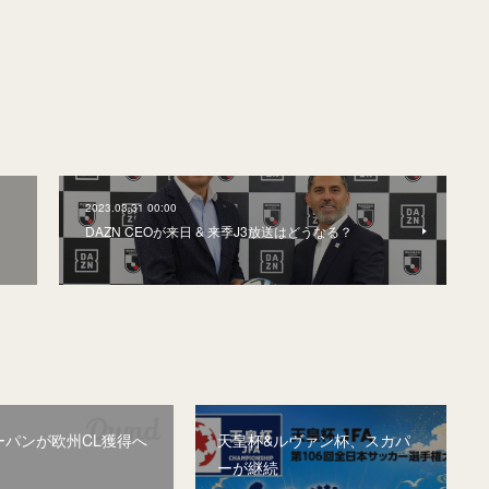
2023.03.31 00:00
。
DAZN CEOが来日 & 来季J3放送はどうなる？
ーパンが欧州CL獲得へ
天皇杯&ルヴァン杯、スカパ
ーが継続