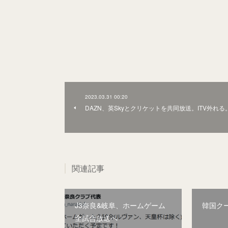
2023.03.31 00:20
DAZN、英Skyとクリケットを共同放送。ITV外れる
関連記事
J3奈良&岐阜、ホームゲーム
韓国ク
全試合放送へ