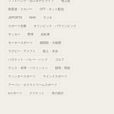
ソフトバンク・旧スポナビライブ
地上波
(
70
)
(
41
)
(
28
)
(
13
)
(
37
)
(
22
)
衛星波・スカパー
OTT・ネット配信
(
29
)
(
29
)
(
45
)
(
37
)
(
29
)
JSPORTS
NHK
ラジオ
(
33
)
(
49
)
(
59
)
(
32
)
スポーツ全般
オリンピック・パラリンピック
(
41
)
(
44
)
(
50
)
サッカー
野球
自転車
(
36
)
(
14
)
モータースポーツ
格闘技・大相撲
ラグビー・アメフト
陸上・水泳
バスケット・バレー・ハンド
ゴルフ
テニス・卓球・バドミントン
競馬・馬術
ウィンタースポーツ
マインドスポーツ
アーバン・エクストリームスポーツ
eスポーツ
クリケット
本の紹介