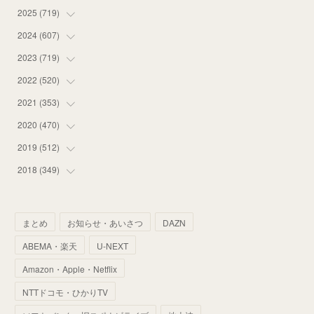
2025
(
719
(
14
)
)
(
55
)
2024
(
607
(
75
)
)
(
58
)
(
63
)
2023
(
719
(
51
)
)
(
58
)
(
57
)
(
48
)
2022
(
520
(
59
)
)
(
53
)
(
60
)
(
35
)
(
52
)
2021
(
353
(
65
)
)
(
59
)
(
62
)
(
51
)
(
55
)
(
44
)
2020
(
470
(
31
)
)
(
55
)
(
55
)
(
60
)
(
63
)
(
41
)
(
33
)
2019
(
512
(
34
)
)
(
67
)
(
61
)
(
59
)
(
53
)
(
43
)
(
34
)
(
32
)
2018
(
349
(
51
)
)
(
64
)
(
59
)
(
66
)
(
46
)
(
30
)
(
33
)
(
46
)
(
37
)
(
52
)
(
51
)
(
61
)
(
42
)
(
25
)
(
36
)
(
44
)
(
35
)
まとめ
お知らせ・あいさつ
DAZN
(
68
)
(
40
)
(
54
)
(
41
)
(
29
)
(
33
)
(
42
)
(
40
)
ABEMA・楽天
U-NEXT
(
60
)
(
50
)
(
56
)
(
33
)
(
25
)
(
53
)
(
50
)
(
39
)
Amazon・Apple・Netflix
(
42
)
(
58
)
(
56
)
(
38
)
(
32
)
(
41
)
(
34
)
(
42
)
NTTドコモ・ひかりTV
(
45
)
(
74
)
(
57
)
(
24
)
(
60
)
(
32
)
(
9
)