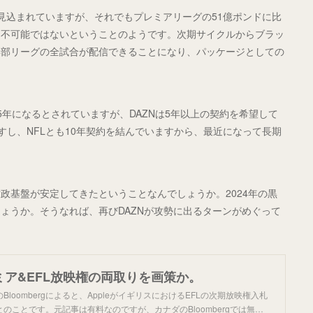
見込まれていますが、それでもプレミアリーグの51億ポンドに比
も不可能ではないということのようです。次期サイクルからブラッ
～4部リーグの全試合が配信できることになり、パッケージとしての
年になるとされていますが、DAZNは5年以上の契約を希望して
すし、NFLとも10年契約を結んでいますから、最近になって長期
政基盤が安定してきたということなんでしょうか。2024年の黒
ょうか。そうなれば、再びDAZNが攻勢に出るターンがめぐって
レミア&EFL放映権の両取りを画策か。
loombergによると、AppleがイギリスにおけるEFLの次期放映権入札
のことです。元記事は有料なのですが、カナダのBloombergでは無…