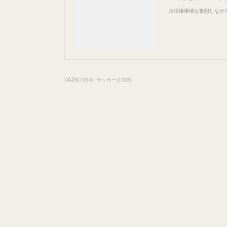
放映権事情を妄想しなが
DAZN
(
1364
)
サッカー
(
1728
)