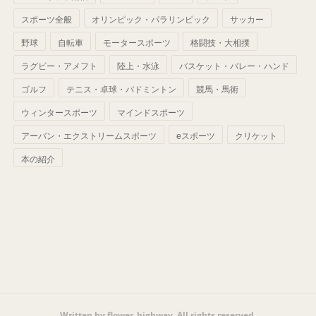
(
42
)
スポーツ全般
(
58
)
オリンピック・パラリンピック
サッカー
(
56
)
(
38
)
(
32
)
(
41
)
(
34
)
(
42
)
野球
自転車
モータースポーツ
格闘技・大相撲
(
45
)
(
74
)
(
57
)
(
24
)
(
60
)
(
32
)
(
9
)
ラグビー・アメフト
陸上・水泳
バスケット・バレー・ハンド
(
70
)
(
41
)
(
28
)
(
13
)
(
37
)
(
22
)
ゴルフ
テニス・卓球・バドミントン
競馬・馬術
(
29
)
ウィンタースポーツ
(
29
)
マインドスポーツ
(
45
)
(
37
)
(
29
)
アーバン・エクストリームスポーツ
eスポーツ
クリケット
(
33
)
(
49
)
(
59
)
(
32
)
本の紹介
(
41
)
(
44
)
(
50
)
(
36
)
(
14
)
Written by flower_highway. All rights reserved.