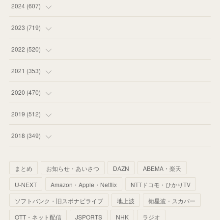
(
55
)
(
75
)
2024
(
607
)
(
58
)
(
63
)
(
51
)
2023
(
719
)
(
58
)
(
57
)
(
48
)
(
59
)
2022
(
520
)
(
53
)
(
60
)
(
35
)
(
52
)
(
65
)
2021
(
353
)
(
59
)
(
62
)
(
51
)
(
55
)
(
44
)
(
31
)
2020
(
470
)
(
55
)
(
55
)
(
60
)
(
63
)
(
41
)
(
33
)
(
34
)
2019
(
512
)
(
67
)
(
61
)
(
59
)
(
53
)
(
43
)
(
34
)
(
32
)
(
51
)
2018
(
349
)
(
64
)
(
59
)
(
66
)
(
46
)
(
30
)
(
33
)
(
46
)
(
37
)
まとめ
お知らせ・あいさつ
DAZN
ABEMA・楽天
(
52
)
(
51
)
(
61
)
(
42
)
(
25
)
(
36
)
(
44
)
(
35
)
U-NEXT
Amazon・Apple・Netflix
NTTドコモ・ひかりTV
(
68
)
(
40
)
(
54
)
(
41
)
(
29
)
(
33
)
(
42
)
(
40
)
ソフトバンク・旧スポナビライブ
地上波
衛星波・スカパー
(
60
)
(
50
)
(
56
)
(
33
)
(
25
)
(
53
)
OTT・ネット配信
JSPORTS
NHK
ラジオ
(
50
)
(
39
)