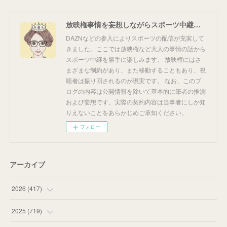
放映権事情を妄想しながらスポーツ中継を楽しむ
DAZNなどの参入によりスポーツの配信が充実して
きました。ここでは放映権など大人の事情の話から
スポーツ中継を勝手に楽しみます。 放映権にはさ
まざまな制約があり、また移動することもあり、視
聴者は振り回されるのが現実です。 なお、このブ
ログの内容は公開情報を除いて基本的に筆者の推測
および妄想です。実際の契約内容は当事者にしか知
りえないことをあらかじめご承知ください。
フォロー
アーカイブ
2026
(
417
)
(
12
)
2025
(
719
)