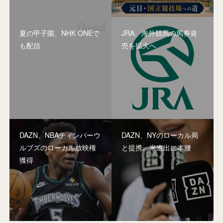
夏の甲子園、NHK ONEで
JRA、海外競馬の馬券発
も配信
売を拡大へ
DAZN、NBAティンバーウ
DAZN、NYのローカル局
ルブズのローカル放映権
と提携。米進出に本腰
獲得