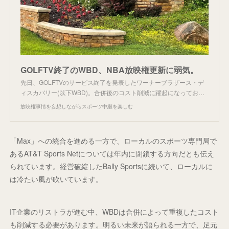
GOLFTV終了のWBD、NBA放映権更新に弱気。
先日、GOLFTVのサービス終了を発表したワーナーブラザース・デ
ィスカバリー(以下WBD)。合併後のコスト削減に躍起になってお…
放映権事情を妄想しながらスポーツ中継を楽しむ
「Max」への統合を進める一方で、ローカルのスポーツ専門局で
あるAT&T Sports Netについては年内に閉鎖する方向だとも伝え
られています。経営破綻したBally Sportsに続いて、ローカルに
は冷たい風が吹いています。
IT企業のリストラが進む中、WBDは合併によって重複したコスト
も削減する必要があります。明るい未来が語られる一方で、足元