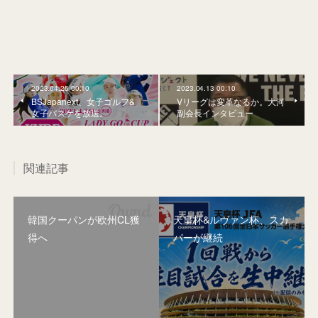
2023.04.25 00:10
2023.04.13 00:10
BSJapanext、女子ゴルフ&
Vリーグは変革なるか。大河
女子バスケを放送。
副会長インタビュー
関連記事
韓国クーパンが欧州CL獲
天皇杯&ルヴァン杯、スカ
得へ
パーが継続