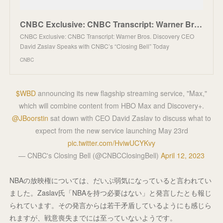
CNBC Exclusive: CNBC Transcript: Warner Bros. Discovery CEO David Zaslav Speaks with CNBC’s “Closing
CNBC Exclusive: CNBC Transcript: Warner Bros. Discovery CEO
David Zaslav Speaks with CNBC’s “Closing Bell” Today
CNBC
$WBD
announcing its new flagship streaming service, "Max,"
which will combine content from HBO Max and Discovery+.
@JBoorstin
sat down with CEO David Zaslav to discuss what to
expect from the new service launching May 23rd
pic.twitter.com/HviwUCYKvy
— CNBC's Closing Bell (@CNBCClosingBell)
April 12, 2023
NBAの放映権については、だいぶ弱気になっていると言われてい
ました。Zaslav氏「NBAを持つ必要はない」と発言したとも報じ
られています。その発言からは若干矛盾しているようにも感じら
れますが、戦意喪失までには至っていないようです。