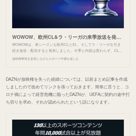
WOWOW、欧州CL&ラ・リーガの来季放送を発表。
WOWOWは、来シーズンも欧州CLとEL、そしてラ・リーガを引き
続き放送・配信すると発表しました。今季と内容は変わらず、CL…
放映権事情を妄想しながらスポーツ中継を楽しむ
DAZNが放映権を失った経緯については、以前まとめ記事を作成
しましたので改めてリンクを張っておきます。簡単に言うと、コ
ロナ禍によって経営危機に陥ったDAZNが、UEFAに契約の途中打
ち切りを求め、それが認められたという話になります。