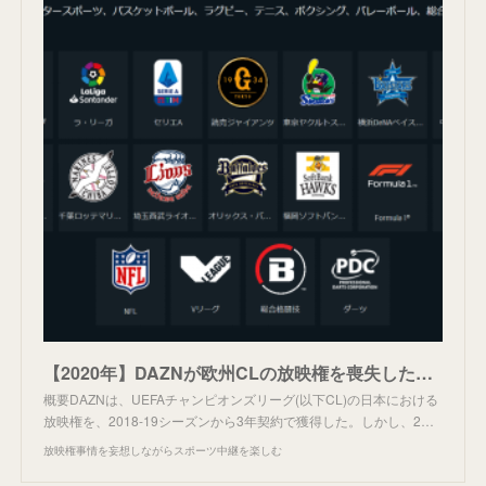
【2020年】DAZNが欧州CLの放映権を喪失した件まとめ
概要DAZNは、UEFAチャンピオンズリーグ(以下CL)の日本における
放映権を、2018-19シーズンから3年契約で獲得した。しかし、2…
放映権事情を妄想しながらスポーツ中継を楽しむ