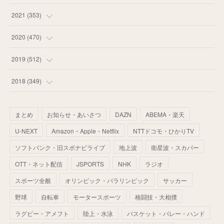
(
53
)
(
60
)
(
35
)
(
52
)
(
65
)
2021
(
353
)
(
59
)
(
62
)
(
51
)
(
55
)
(
44
)
(
31
)
2020
(
470
)
(
55
)
(
55
)
(
60
)
(
63
)
(
41
)
(
33
)
(
34
)
2019
(
512
)
(
67
)
(
61
)
(
59
)
(
53
)
(
43
)
(
34
)
(
32
)
(
51
)
2018
(
349
)
(
64
)
(
59
)
(
66
)
(
46
)
(
30
)
(
33
)
(
46
)
(
37
)
まとめ
お知らせ・あいさつ
DAZN
ABEMA・楽天
(
52
)
(
51
)
(
61
)
(
42
)
(
25
)
(
36
)
(
44
)
(
35
)
U-NEXT
Amazon・Apple・Netflix
NTTドコモ・ひかりTV
(
68
)
(
40
)
(
54
)
(
41
)
(
29
)
(
33
)
(
42
)
(
40
)
ソフトバンク・旧スポナビライブ
地上波
衛星波・スカパー
(
60
)
(
50
)
(
56
)
(
33
)
(
25
)
(
53
)
OTT・ネット配信
JSPORTS
NHK
ラジオ
(
50
)
(
39
)
(
42
)
スポーツ全般
(
58
)
オリンピック・パラリンピック
サッカー
(
56
)
(
38
)
(
32
)
(
41
)
(
34
)
(
42
)
野球
自転車
モータースポーツ
格闘技・大相撲
(
45
)
(
74
)
(
57
)
(
24
)
(
60
)
(
32
)
(
9
)
ラグビー・アメフト
陸上・水泳
バスケット・バレー・ハンド
(
70
)