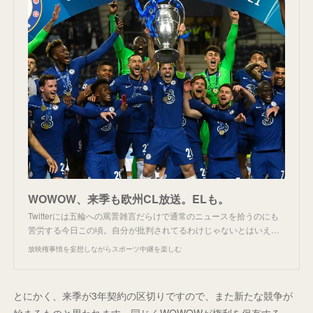
WOWOW、来季も欧州CL放送。ELも。
Twitterには五輪への罵詈雑言だらけで通常のニュースを拾うのにも
苦労する今日この頃。自分が批判されてるわけじゃないとはいえ…
放映権事情を妄想しながらスポーツ中継を楽しむ
とにかく、来季が3年契約の区切りですので、また新たな競争が
始まるものと思われます。同じくWOWOWが権利を保有する