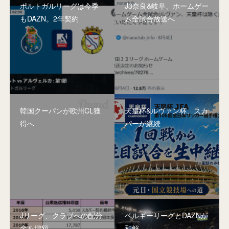
ポルトガルリーグは今季
J3奈良&岐阜、ホームゲー
もDAZN。2年契約
ム全試合放送へ
韓国クーパンが欧州CL獲
天皇杯&ルヴァン杯、スカ
得へ
パーが継続
Jリーグ、クラブへの配分
ベルギーリーグとDAZNが
金を増額
和解