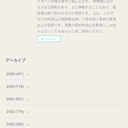
スポーツ中継を勝手に楽しみます。 放映権にはさ
まざまな制約があり、また移動することもあり、視
聴者は振り回されるのが現実です。 なお、このブ
ログの内容は公開情報を除いて基本的に筆者の推測
および妄想です。実際の契約内容は当事者にしか知
りえないことをあらかじめご承知ください。
フォロー
アーカイブ
2026
(
421
)
(
16
)
2025
(
719
)
(
55
)
(
75
)
2024
(
607
)
(
58
)
(
63
)
(
51
)
2023
(
719
)
(
58
)
(
57
)
(
48
)
(
59
)
2022
(
520
)