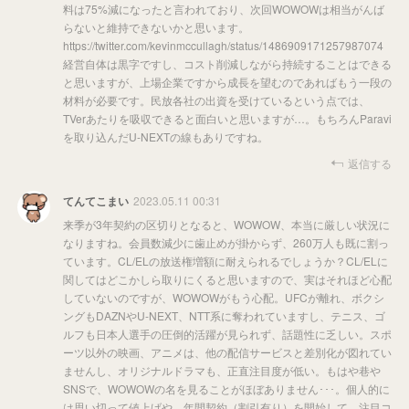
料は75%減になったと言われており、次回WOWOWは相当がんば
らないと維持できないかと思います。
https://twitter.com/kevinmccullagh/status/1486909171257987074
経営自体は黒字ですし、コスト削減しながら持続することはできる
と思いますが、上場企業ですから成長を望むのであればもう一段の
材料が必要です。民放各社の出資を受けているという点では、
TVerあたりを吸収できると面白いと思いますが…。もちろんParavi
を取り込んだU-NEXTの線もありですね。
返信する
てんてこまい
2023.05.11 00:31
来季が3年契約の区切りとなると、WOWOW、本当に厳しい状況に
なりますね。会員数減少に歯止めが掛からず、260万人も既に割っ
ています。CL/ELの放送権増額に耐えられるでしょうか？CL/ELに
関してはどこかしら取りにくると思いますので、実はそれほど心配
していないのですが、WOWOWがもう心配。UFCが離れ、ボクシ
ングもDAZNやU-NEXT、NTT系に奪われていますし、テニス、ゴ
ルフも日本人選手の圧倒的活躍が見られず、話題性に乏しい。スポ
ーツ以外の映画、アニメは、他の配信サービスと差別化が図れてい
ませんし、オリジナルドラマも、正直注目度が低い。もはや巷や
SNSで、WOWOWの名を見ることがほぼありません･･･。個人的に
は思い切って値上げや、年間契約（割引有り）を開始して、注目コ