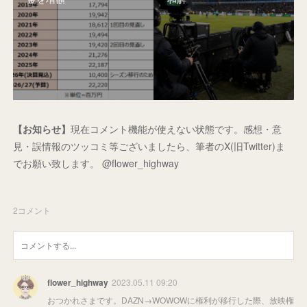
【お知らせ】
現在コメント機能が使えない状態です。感想・意
見・誤情報のツッコミ等ございましたら、筆者のX(旧Twitter)ま
でお願い致します。 @flower_highway
2
コメント
flower_highway
2023.05.11 09:20
おつかれさまです。DAZN→WOWOWに権利が移行した際、放映権