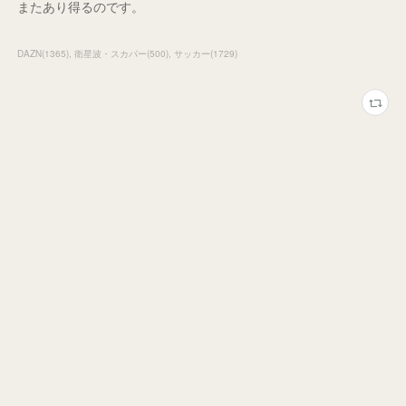
またあり得るのです。
DAZN
(
1365
)
衛星波・スカパー
(
500
)
サッカー
(
1729
)