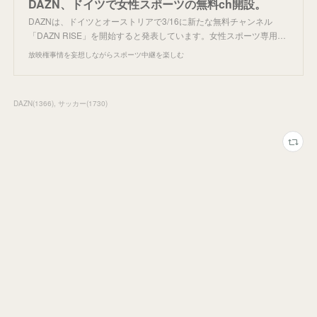
DAZN、ドイツで女性スポーツの無料ch開設。
DAZNは、ドイツとオーストリアで3/16に新たな無料チャンネル
「DAZN RISE」を開始すると発表しています。女性スポーツ専用…
放映権事情を妄想しながらスポーツ中継を楽しむ
DAZN
(
1366
)
サッカー
(
1730
)