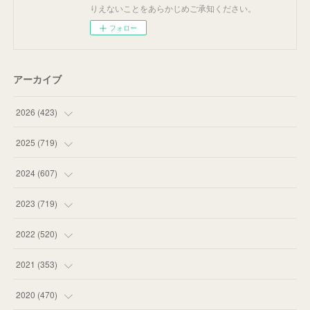
りえないことをあらかじめご承知ください。
フォロー
アーカイブ
2026
(
423
)
(
18
)
2025
(
719
)
(
55
)
(
75
)
2024
(
607
)
(
58
)
(
63
)
(
51
)
2023
(
719
)
(
58
)
(
57
)
(
48
)
(
59
)
2022
(
520
)
(
53
)
(
60
)
(
35
)
(
52
)
(
65
)
2021
(
353
)
(
59
)
(
62
)
(
51
)
(
55
)
(
44
)
(
31
)
2020
(
470
)