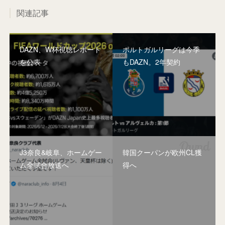
関連記事
DAZN、W杯視聴レポート
ポルトガルリーグは今季
を公表
もDAZN。2年契約
J3奈良&岐阜、ホームゲー
韓国クーパンが欧州CL獲
ム全試合放送へ
得へ