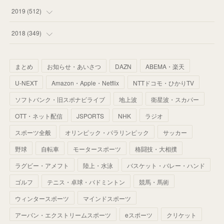
(
55
)
(
55
)
(
60
)
(
63
)
(
41
)
(
33
)
(
34
)
2019
(
512
)
(
67
)
(
61
)
(
59
)
(
53
)
(
43
)
(
34
)
(
32
)
(
51
)
2018
(
349
)
(
64
)
(
59
)
(
66
)
(
46
)
(
30
)
(
33
)
(
46
)
(
37
)
まとめ
お知らせ・あいさつ
DAZN
ABEMA・楽天
(
52
)
(
51
)
(
61
)
(
42
)
(
25
)
(
36
)
(
44
)
(
35
)
U-NEXT
Amazon・Apple・Netflix
NTTドコモ・ひかりTV
(
68
)
(
40
)
(
54
)
(
41
)
(
29
)
(
33
)
(
42
)
(
40
)
ソフトバンク・旧スポナビライブ
地上波
衛星波・スカパー
(
60
)
(
50
)
(
56
)
(
33
)
(
25
)
(
53
)
OTT・ネット配信
JSPORTS
NHK
ラジオ
(
50
)
(
39
)
(
42
)
スポーツ全般
(
58
)
オリンピック・パラリンピック
サッカー
(
56
)
(
38
)
(
32
)
(
41
)
(
34
)
(
42
)
野球
自転車
モータースポーツ
格闘技・大相撲
(
45
)
(
74
)
(
57
)
(
24
)
(
60
)
(
32
)
(
9
)
ラグビー・アメフト
陸上・水泳
バスケット・バレー・ハンド
(
70
)
(
41
)
(
28
)
(
13
)
(
37
)
(
22
)
ゴルフ
テニス・卓球・バドミントン
競馬・馬術
(
29
)
ウィンタースポーツ
(
29
)
マインドスポーツ
(
45
)
(
37
)
(
29
)
アーバン・エクストリームスポーツ
eスポーツ
クリケット
(
33
)
(
49
)
(
59
)
(
32
)