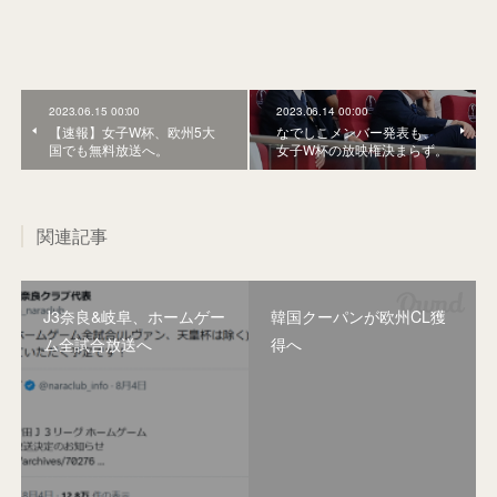
2023.06.15 00:00
2023.06.14 00:00
【速報】女子W杯、欧州5大
なでしこメンバー発表も、
国でも無料放送へ。
女子W杯の放映権決まらず。
関連記事
J3奈良&岐阜、ホームゲー
韓国クーパンが欧州CL獲
ム全試合放送へ
得へ