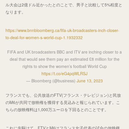
ル大会は2億ドル近かったとのことで、男子と比較して5%程度と
なります。
https://www.bnnbloomberg.ca/fifa-uk-broadcasters-inch-closer-
to-deal-for-women-s-world-cup-1.1932332
FIFA and UK broadcasters BBC and ITV are inching closer to a
deal that would see them pay an estimated £8 million for the
rights to show the women’s football World Cup
https://t.co/eG4pqWLRSJ
— Bloomberg (@business)
June 13, 2023
フランスでも、公共放送のFTV(フランス・テレビジョン)と民放
のM6が共同で放映権を獲得する見込みと報じられています。こ
ちらの放映権料は1,000万ユーロを下回るとのことです。
これに先駆けて、FTVとM6はフランス女子代表の試合の放映権