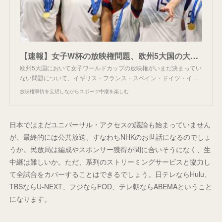
【速報】女子W杯の放映権問題、欧州5大国の大臣が緊急声明。
欧州5大国において女子ワールドカップの放映権がいまだ決まってい
ない問題について、イギリス・フランス・スペイン・ドイツ・イ…
放映権事情を妄想しながらスポーツ中継を楽しむ
日本ではまだユニバーサル・アクセスの議論も始まっていません
が、最終的には公共放送、すなわちNHKのお世話になるのでしょ
うか。民放局は編成やスポンサー獲得が間に合いそうになく、生
中継は難しいか。ただ、系列のストリーミングサービスと協力し
て全試合をカバーすることはできるでしょう。日テレならHulu、
TBSならU-NEXT、フジならFOD、テレ朝ならABEMAということ
になります。