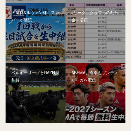
天皇杯&ルヴァン杯、スカ
Jリーグ、クラブへの配分
パーが継続
金を増額
ベルギーリーグとDAZNが
ABEMA、今季もブンデス
和解
リーガを配信