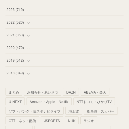
(
58
)
(
63
)
(
51
)
2023
(
719
)
(
58
)
(
57
)
(
48
)
(
59
)
2022
(
520
)
(
53
)
(
60
)
(
35
)
(
52
)
(
65
)
2021
(
353
)
(
59
)
(
62
)
(
51
)
(
55
)
(
44
)
(
31
)
2020
(
470
)
(
55
)
(
55
)
(
60
)
(
63
)
(
41
)
(
33
)
(
34
)
2019
(
512
)
(
67
)
(
61
)
(
59
)
(
53
)
(
43
)
(
34
)
(
32
)
(
51
)
2018
(
349
)
(
64
)
(
59
)
(
66
)
(
46
)
(
30
)
(
33
)
(
46
)
(
37
)
まとめ
お知らせ・あいさつ
DAZN
ABEMA・楽天
(
52
)
(
51
)
(
61
)
(
42
)
(
25
)
(
36
)
(
44
)
(
35
)
U-NEXT
Amazon・Apple・Netflix
NTTドコモ・ひかりTV
(
68
)
(
40
)
(
54
)
(
41
)
(
29
)
(
33
)
(
42
)
(
40
)
ソフトバンク・旧スポナビライブ
地上波
衛星波・スカパー
(
60
)
(
50
)
(
56
)
(
33
)
(
25
)
(
53
)
OTT・ネット配信
JSPORTS
NHK
ラジオ
(
50
)
(
39
)