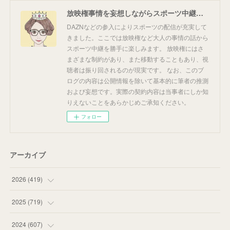
放映権事情を妄想しながらスポーツ中継を楽しむ
DAZNなどの参入によりスポーツの配信が充実して
きました。ここでは放映権など大人の事情の話から
スポーツ中継を勝手に楽しみます。 放映権にはさ
まざまな制約があり、また移動することもあり、視
聴者は振り回されるのが現実です。 なお、このブ
ログの内容は公開情報を除いて基本的に筆者の推測
および妄想です。実際の契約内容は当事者にしか知
りえないことをあらかじめご承知ください。
フォロー
アーカイブ
2026
(
419
)
(
14
)
2025
(
719
)
(
55
)
(
75
)
2024
(
607
)