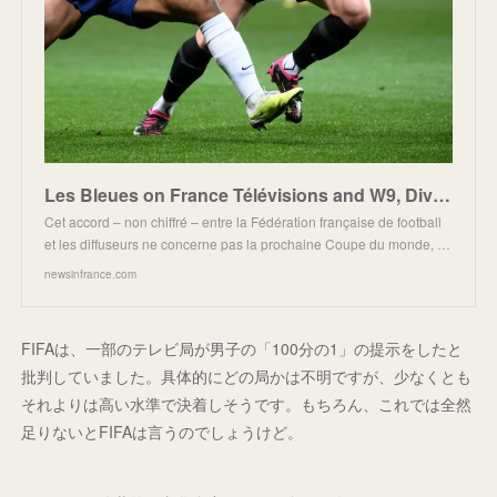
Les Bleues on France Télévisions and W9, Division 1 remains on Canal+ -
Cet accord – non chiffré – entre la Fédération française de football
et les diffuseurs ne concerne pas la prochaine Coupe du monde, …
newsinfrance.com
FIFAは、一部のテレビ局が男子の「100分の1」の提示をしたと
批判していました。具体的にどの局かは不明ですが、少なくとも
それよりは高い水準で決着しそうです。もちろん、これでは全然
足りないとFIFAは言うのでしょうけど。