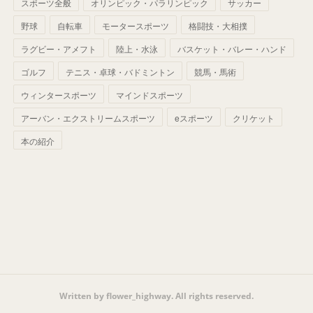
(
42
)
スポーツ全般
(
58
)
オリンピック・パラリンピック
サッカー
(
56
)
(
38
)
(
32
)
(
41
)
(
34
)
(
42
)
野球
自転車
モータースポーツ
格闘技・大相撲
(
45
)
(
74
)
(
57
)
(
24
)
(
60
)
(
32
)
(
9
)
ラグビー・アメフト
陸上・水泳
バスケット・バレー・ハンド
(
70
)
(
41
)
(
28
)
(
13
)
(
37
)
(
22
)
ゴルフ
テニス・卓球・バドミントン
競馬・馬術
(
29
)
ウィンタースポーツ
(
29
)
マインドスポーツ
(
45
)
(
37
)
(
29
)
アーバン・エクストリームスポーツ
eスポーツ
クリケット
(
33
)
(
49
)
(
59
)
(
32
)
本の紹介
(
41
)
(
44
)
(
50
)
(
36
)
(
14
)
Written by flower_highway. All rights reserved.