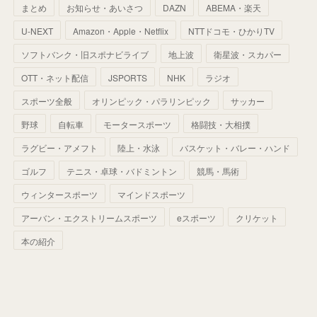
まとめ
お知らせ・あいさつ
DAZN
ABEMA・楽天
(
52
)
(
51
)
(
61
)
(
42
)
(
25
)
(
36
)
(
44
)
(
35
)
U-NEXT
Amazon・Apple・Netflix
NTTドコモ・ひかりTV
(
68
)
(
40
)
(
54
)
(
41
)
(
29
)
(
33
)
(
42
)
(
40
)
ソフトバンク・旧スポナビライブ
地上波
衛星波・スカパー
(
60
)
(
50
)
(
56
)
(
33
)
(
25
)
(
53
)
OTT・ネット配信
JSPORTS
NHK
ラジオ
(
50
)
(
39
)
(
42
)
スポーツ全般
(
58
)
オリンピック・パラリンピック
サッカー
(
56
)
(
38
)
(
32
)
(
41
)
(
34
)
(
42
)
野球
自転車
モータースポーツ
格闘技・大相撲
(
45
)
(
74
)
(
57
)
(
24
)
(
60
)
(
32
)
(
9
)
ラグビー・アメフト
陸上・水泳
バスケット・バレー・ハンド
(
70
)
(
41
)
(
28
)
(
13
)
(
37
)
(
22
)
ゴルフ
テニス・卓球・バドミントン
競馬・馬術
(
29
)
ウィンタースポーツ
(
29
)
マインドスポーツ
(
45
)
(
37
)
(
29
)
アーバン・エクストリームスポーツ
eスポーツ
クリケット
(
33
)
(
49
)
(
59
)
(
32
)
本の紹介
(
41
)
(
44
)
(
50
)
(
36
)
(
14
)