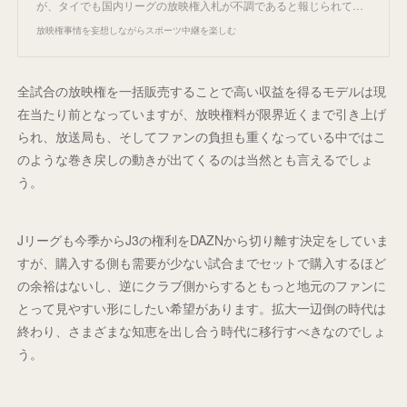
が、タイでも国内リーグの放映権入札が不調であると報じられて…
放映権事情を妄想しながらスポーツ中継を楽しむ
全試合の放映権を一括販売することで高い収益を得るモデルは現
在当たり前となっていますが、放映権料が限界近くまで引き上げ
られ、放送局も、そしてファンの負担も重くなっている中ではこ
のような巻き戻しの動きが出てくるのは当然とも言えるでしょ
う。
Jリーグも今季からJ3の権利をDAZNから切り離す決定をしていま
すが、購入する側も需要が少ない試合までセットで購入するほど
の余裕はないし、逆にクラブ側からするともっと地元のファンに
とって見やすい形にしたい希望があります。拡大一辺倒の時代は
終わり、さまざまな知恵を出し合う時代に移行すべきなのでしょ
う。