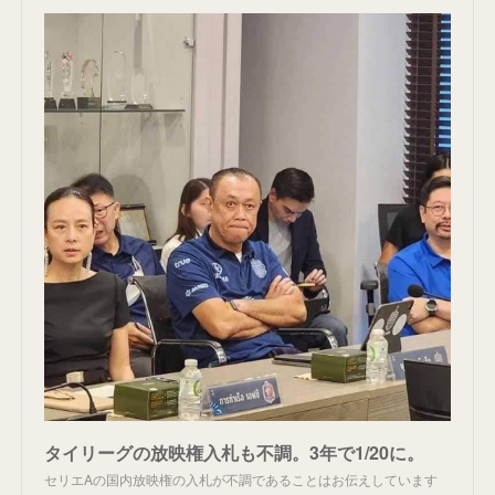
タイリーグの放映権入札も不調。3年で1/20に。
セリエAの国内放映権の入札が不調であることはお伝えしています