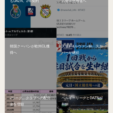
もDAZN。2年契約
ム全試合放送へ
韓国クーパンが欧州CL獲
天皇杯&ルヴァン杯、スカ
得へ
パーが継続
Jリーグ、クラブへの配分
ベルギーリーグとDAZNが
金を増額
和解