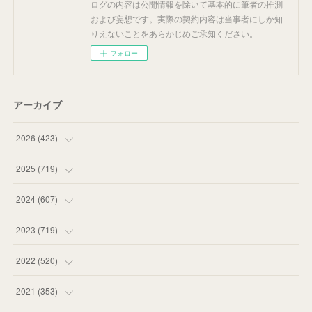
ログの内容は公開情報を除いて基本的に筆者の推測
および妄想です。実際の契約内容は当事者にしか知
りえないことをあらかじめご承知ください。
フォロー
アーカイブ
2026
(
423
)
(
18
)
2025
(
719
)
(
55
)
(
75
)
2024
(
607
)
(
58
)
(
63
)
(
51
)
2023
(
719
)
(
58
)
(
57
)
(
48
)
(
59
)
2022
(
520
)
(
53
)
(
60
)
(
35
)
(
52
)
(
65
)
2021
(
353
)