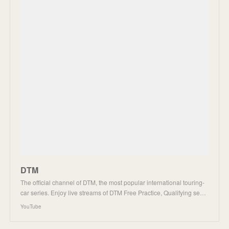
DTM
The official channel of DTM, the most popular international touring-
car series. Enjoy live streams of DTM Free Practice, Qualifying se…
YouTube