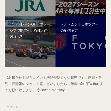
F1バーレーンGP、マレー
ドルトムント日本ツアー
シアで開催へ。W杯との
の配信予定
因縁も?
【お知らせ】
現在コメント機能が使えない状態です。感想・意
見・誤情報のツッコミ等ございましたら、筆者のX(旧Twitter)ま
でお願い致します。 @flower_highway
0
コメント