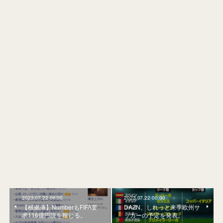
2023.07.22 06:00
2023.07.22 00:00
【根拠薄】NumberもFIFA要
DAZN、しれっと来季欧州サ
求116億円説を報じる。
ッカーの予定を発表。