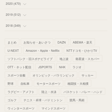
(
59
)
(
62
)
(
51
)
(
55
)
(
44
)
(
31
)
2020
(
470
)
(
55
)
(
55
)
(
60
)
(
63
)
(
41
)
(
33
)
(
34
)
2019
(
512
)
(
67
)
(
61
)
(
59
)
(
53
)
(
43
)
(
34
)
(
32
)
(
51
)
2018
(
349
)
(
64
)
(
59
)
(
66
)
(
46
)
(
30
)
(
33
)
(
46
)
(
37
)
まとめ
お知らせ・あいさつ
DAZN
ABEMA・楽天
(
52
)
(
51
)
(
61
)
(
42
)
(
25
)
(
36
)
(
44
)
(
35
)
U-NEXT
Amazon・Apple・Netflix
NTTドコモ・ひかりTV
(
68
)
(
40
)
(
54
)
(
41
)
(
29
)
(
33
)
(
42
)
(
40
)
ソフトバンク・旧スポナビライブ
地上波
衛星波・スカパー
(
60
)
(
50
)
(
56
)
(
33
)
(
25
)
(
53
)
OTT・ネット配信
JSPORTS
NHK
ラジオ
(
50
)
(
39
)
(
42
)
スポーツ全般
(
58
)
オリンピック・パラリンピック
サッカー
(
56
)
(
38
)
(
32
)
(
41
)
(
34
)
(
42
)
野球
自転車
モータースポーツ
格闘技・大相撲
(
45
)
(
74
)
(
57
)
(
24
)
(
60
)
(
32
)
(
9
)
ラグビー・アメフト
陸上・水泳
バスケット・バレー・ハンド
(
70
)
(
41
)
(
28
)
(
13
)
(
37
)
(
22
)
ゴルフ
テニス・卓球・バドミントン
競馬・馬術
(
29
)
ウィンタースポーツ
(
29
)
マインドスポーツ
(
45
)
(
37
)
(
29
)