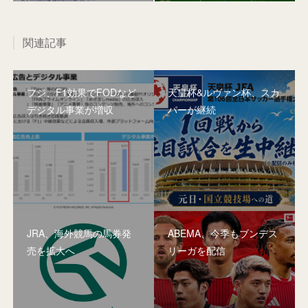
関連記事
フジ、F1効果でFODなど
天皇杯&ルヴァン杯、スカ
デジタル事業が増収
パーが継続
JRA、海外競馬の馬券発
ABEMA、今季もブンデス
売を拡大へ
リーガを配信