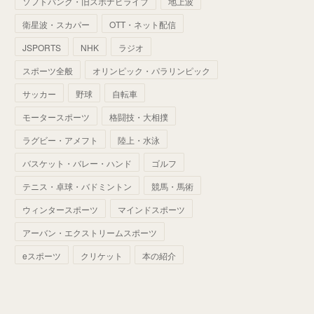
ソフトバンク・旧スポナビライブ
地上波
(
70
)
(
41
)
(
28
)
(
13
)
(
37
)
(
22
)
衛星波・スカパー
OTT・ネット配信
(
29
)
(
29
)
(
45
)
(
37
)
(
29
)
JSPORTS
NHK
ラジオ
(
33
)
(
49
)
(
59
)
(
32
)
スポーツ全般
オリンピック・パラリンピック
(
41
)
(
44
)
(
50
)
サッカー
野球
自転車
(
36
)
(
14
)
モータースポーツ
格闘技・大相撲
ラグビー・アメフト
陸上・水泳
バスケット・バレー・ハンド
ゴルフ
テニス・卓球・バドミントン
競馬・馬術
ウィンタースポーツ
マインドスポーツ
アーバン・エクストリームスポーツ
eスポーツ
クリケット
本の紹介