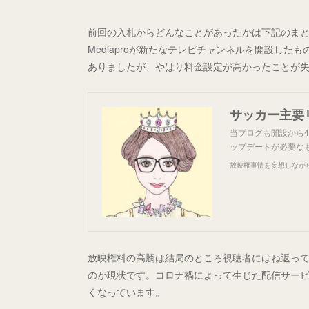
前回の入札からどんなことがあったかは下記のま
Mediaproが新たなテレビチャンネルを開設し
ありましたが、やはり料金設定が高かったことが
サッカー主要
当ブログも開設から
ップデートが必要な
放映権事情を妄想しなが
放映権料の高騰は結局のところ視聴者にはね返っ
のが現状です。コロナ禍によって生じた配信サー
くなっています。