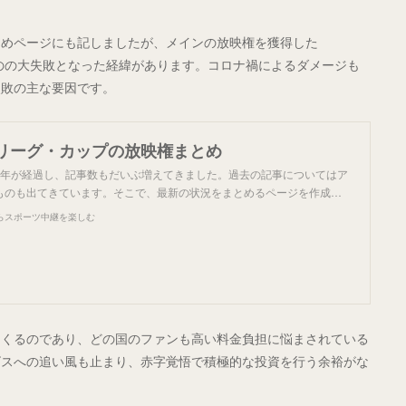
とめページにも記しましたが、メインの放映権を獲得した
たものの大失敗となった経緯があります。コロナ禍によるダメージも
失敗の主な要因です。
リーグ・カップの放映権まとめ
4年が経過し、記事数もだいぶ増えてきました。過去の記事についてはア
ものも出てきています。そこで、最新の状況をまとめるページを作成…
らスポーツ中継を楽しむ
てくるのであり、どの国のファンも高い料金負担に悩まされている
ビスへの追い風も止まり、赤字覚悟で積極的な投資を行う余裕がな