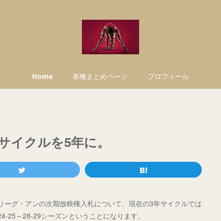
Home
各種まとめページ
プロフィール
サイクルを5年に。
リーグ・アンの次期放映権入札について、現在の3年サイクルでは
-25～28-29シーズンということになります。