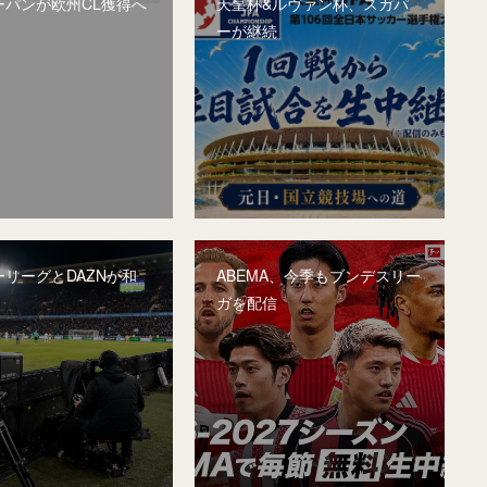
ーパンが欧州CL獲得へ
天皇杯&ルヴァン杯、スカパ
ーが継続
リーグとDAZNが和
ABEMA、今季もブンデスリー
ガを配信