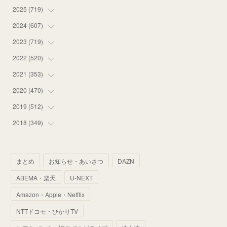
2025
(
719
(
14
)
)
(
55
)
2024
(
607
(
75
)
)
(
58
)
(
63
)
2023
(
719
(
51
)
)
(
58
)
(
57
)
(
48
)
2022
(
520
(
59
)
)
(
53
)
(
60
)
(
35
)
(
52
)
2021
(
353
(
65
)
)
(
59
)
(
62
)
(
51
)
(
55
)
(
44
)
2020
(
470
(
31
)
)
(
55
)
(
55
)
(
60
)
(
63
)
(
41
)
(
33
)
2019
(
512
(
34
)
)
(
67
)
(
61
)
(
59
)
(
53
)
(
43
)
(
34
)
(
32
)
2018
(
349
(
51
)
)
(
64
)
(
59
)
(
66
)
(
46
)
(
30
)
(
33
)
(
46
)
(
37
)
(
52
)
(
51
)
(
61
)
(
42
)
(
25
)
(
36
)
(
44
)
(
35
)
まとめ
お知らせ・あいさつ
DAZN
(
68
)
(
40
)
(
54
)
(
41
)
(
29
)
(
33
)
(
42
)
(
40
)
ABEMA・楽天
U-NEXT
(
60
)
(
50
)
(
56
)
(
33
)
(
25
)
(
53
)
(
50
)
(
39
)
Amazon・Apple・Netflix
(
42
)
(
58
)
(
56
)
(
38
)
(
32
)
(
41
)
(
34
)
(
42
)
NTTドコモ・ひかりTV
(
45
)
(
74
)
(
57
)
(
24
)
(
60
)
(
32
)
(
9
)