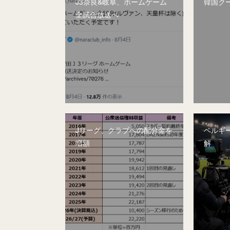
J3奈良&岐阜、ホームゲーム
韓国ク
全試合放送へ
Jリーグ、クラブへの配分金を
ベルギー
増額
解