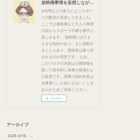
放映権事情を妄想しながらスポーツ中継を楽しむ
DAZNなどの参入によりスポー
ツの配信が充実してきました。
ここでは放映権など大人の事情
の話からスポーツ中継を勝手に
楽しみます。 放映権にはさま
ざまな制約があり、また移動す
ることもあり、視聴者は振り回
されるのが現実です。 なお、
このブログの内容は公開情報を
除いて基本的に筆者の推測およ
び妄想です。実際の契約内容は
当事者にしか知りえないことを
あらかじめご承知ください。
フォロー
アーカイブ
2026
(
419
)