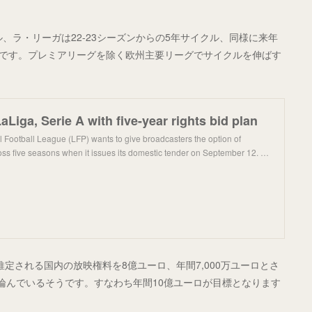
ル、ラ・リーガは22-23シーズンからの5年サイクル、同様に来年
定です。プレミアリーグを除く欧州主要リーグでサイクルを伸ばす
aLiga, Serie A with five-year rights bid plan
l Football League (LFP) wants to give broadcasters the option of
ross five seasons when it issues its domestic tender on September 12. …
推定される国内の放映権料を8億ユーロ、年間7,000万ユーロとさ
論んでいるそうです。すなわち年間10億ユーロが目標となります