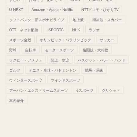
(
52
)
(
51
)
(
61
)
(
42
)
(
25
)
(
36
)
(
44
)
(
35
)
U-NEXT
Amazon・Apple・Netflix
NTTドコモ・ひかりTV
(
68
)
(
40
)
(
54
)
(
41
)
(
29
)
(
33
)
(
42
)
(
40
)
ソフトバンク・旧スポナビライブ
地上波
衛星波・スカパー
(
60
)
(
50
)
(
56
)
(
33
)
(
25
)
(
53
)
OTT・ネット配信
JSPORTS
NHK
ラジオ
(
50
)
(
39
)
(
42
)
スポーツ全般
(
58
)
オリンピック・パラリンピック
サッカー
(
56
)
(
38
)
(
32
)
(
41
)
(
34
)
(
42
)
野球
自転車
モータースポーツ
格闘技・大相撲
(
45
)
(
74
)
(
57
)
(
24
)
(
60
)
(
32
)
(
9
)
ラグビー・アメフト
陸上・水泳
バスケット・バレー・ハンド
(
70
)
(
41
)
(
28
)
(
13
)
(
37
)
(
22
)
ゴルフ
テニス・卓球・バドミントン
競馬・馬術
(
29
)
ウィンタースポーツ
(
29
)
マインドスポーツ
(
45
)
(
37
)
(
29
)
アーバン・エクストリームスポーツ
eスポーツ
クリケット
(
33
)
(
49
)
(
59
)
(
32
)
本の紹介
(
41
)
(
44
)
(
50
)
(
36
)
(
14
)