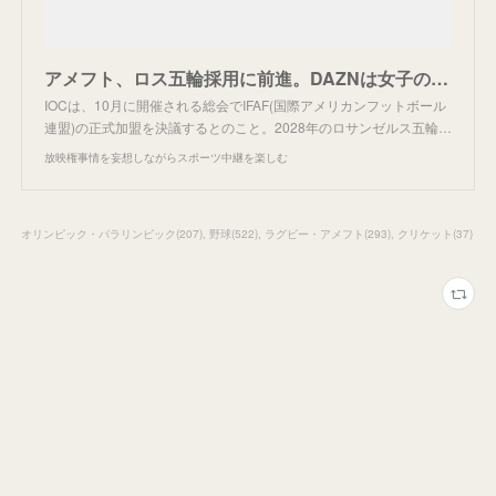
アメフト、ロス五輪採用に前進。DAZNは女子の配信。
IOCは、10月に開催される総会でIFAF(国際アメリカンフットボール
連盟)の正式加盟を決議するとのこと。2028年のロサンゼルス五輪…
放映権事情を妄想しながらスポーツ中継を楽しむ
オリンピック・パラリンピック
(
207
)
野球
(
522
)
ラグビー・アメフト
(
293
)
クリケット
(
37
)