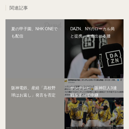
関連記事
夏の甲子園、NHK ONEで
DAZN、NYのローカル局
も配信
と提携。米進出に本腰
阪神電鉄、産経「高校野
サンテレビ、阪神巨人3連
球はお返し」発言を否定
戦をすべて中継