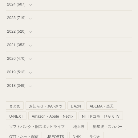
(
55
)
(
75
)
2024
(
607
)
(
58
)
(
63
)
(
51
)
2023
(
719
)
(
58
)
(
57
)
(
48
)
(
59
)
2022
(
520
)
(
53
)
(
60
)
(
35
)
(
52
)
(
65
)
2021
(
353
)
(
59
)
(
62
)
(
51
)
(
55
)
(
44
)
(
31
)
2020
(
470
)
(
55
)
(
55
)
(
60
)
(
63
)
(
41
)
(
33
)
(
34
)
2019
(
512
)
(
67
)
(
61
)
(
59
)
(
53
)
(
43
)
(
34
)
(
32
)
(
51
)
2018
(
349
)
(
64
)
(
59
)
(
66
)
(
46
)
(
30
)
(
33
)
(
46
)
(
37
)
まとめ
お知らせ・あいさつ
DAZN
ABEMA・楽天
(
52
)
(
51
)
(
61
)
(
42
)
(
25
)
(
36
)
(
44
)
(
35
)
U-NEXT
Amazon・Apple・Netflix
NTTドコモ・ひかりTV
(
68
)
(
40
)
(
54
)
(
41
)
(
29
)
(
33
)
(
42
)
(
40
)
ソフトバンク・旧スポナビライブ
地上波
衛星波・スカパー
(
60
)
(
50
)
(
56
)
(
33
)
(
25
)
(
53
)
OTT・ネット配信
JSPORTS
NHK
ラジオ
(
50
)
(
39
)