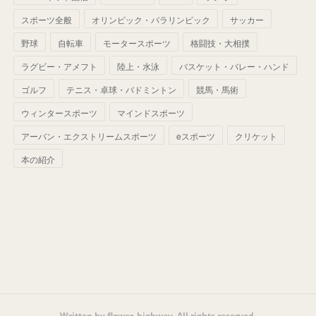
(
42
)
スポーツ全般
(
58
)
オリンピック・パラリンピック
サッカー
(
56
)
(
38
)
(
32
)
(
41
)
(
34
)
(
42
)
野球
自転車
モータースポーツ
格闘技・大相撲
(
45
)
(
74
)
(
57
)
(
24
)
(
60
)
(
32
)
(
9
)
ラグビー・アメフト
陸上・水泳
バスケット・バレー・ハンド
(
70
)
(
41
)
(
28
)
(
13
)
(
37
)
(
22
)
ゴルフ
テニス・卓球・バドミントン
競馬・馬術
(
29
)
ウィンタースポーツ
(
29
)
マインドスポーツ
(
45
)
(
37
)
(
29
)
アーバン・エクストリームスポーツ
eスポーツ
クリケット
(
33
)
(
49
)
(
59
)
(
32
)
本の紹介
(
41
)
(
44
)
(
50
)
(
36
)
(
14
)
Written by flower_highway. All rights reserved.