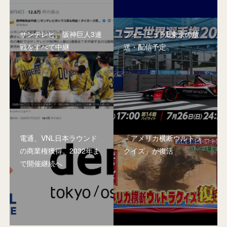
サンテレビ、阪神巨人3連
フォーミュラE東京の放
戦をすべて中継
送・配信予定
電通、VNL日本ラウンド
「アメリカ横断ウルトラ
の商業権獲得。2032年ま
クイズ」が復活
で開催継続へ