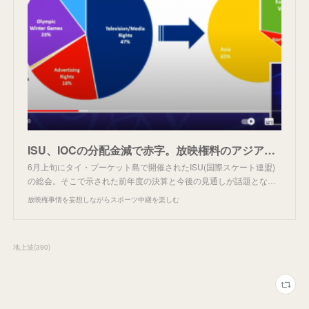
ISU、IOCの分配金減で赤字。放映権料のアジア依存も明らかに。
6月上旬にタイ・プーケット島で開催されたISU(国際スケート連盟)
の総会。そこで示された前年度の決算と今後の見通しが話題とな…
放映権事情を妄想しながらスポーツ中継を楽しむ
地上波
(
390
)