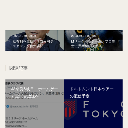
2023.10.05 00:00
2023.10.03 00:10
秋春制を見据え？野々村チ
Mリーグに新チーム、プロ雀
ェアマンが信州訪問。
士に異業種続々参入。
関連記事
J3奈良&岐阜、ホームゲー
ドルトムント日本ツアー
ム全試合放送へ
の配信予定