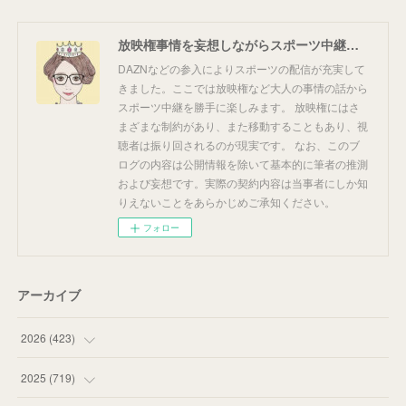
放映権事情を妄想しながらスポーツ中継を楽しむ
DAZNなどの参入によりスポーツの配信が充実して
きました。ここでは放映権など大人の事情の話から
スポーツ中継を勝手に楽しみます。 放映権にはさ
まざまな制約があり、また移動することもあり、視
聴者は振り回されるのが現実です。 なお、このブ
ログの内容は公開情報を除いて基本的に筆者の推測
および妄想です。実際の契約内容は当事者にしか知
りえないことをあらかじめご承知ください。
フォロー
アーカイブ
2026
(
423
)
(
18
)
2025
(
719
)