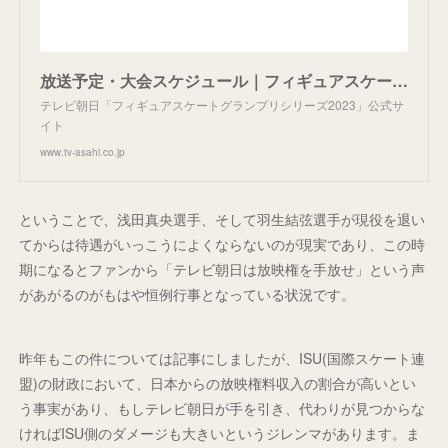
放送予定・大会スケジュール｜フィギュアスケートグランプリシリーズ2023｜テレビ朝日
テレビ朝日「フィギュアスケートグランプリシリーズ2023」公式サ
イト
www.tv-asahi.co.jp
ということで、浅田真央選手、そして羽生結弦選手が現役を退い
てからは待遇がいっこうによくならないのが現実であり、この時
期になるとファンから「テレビ朝日は放映権を手放せ」という声
があがるのがもはや恒例行事となっている状況です。
昨年もこの件については記事にしましたが、ISU(国際スケート連
盟)の財政において、日本からの放映権料収入の割合が高いとい
う事実があり、もしテレビ朝日が手を引き、代わりが見つからな
ければISU側のダメージも大きいというジレンマがあります。ま