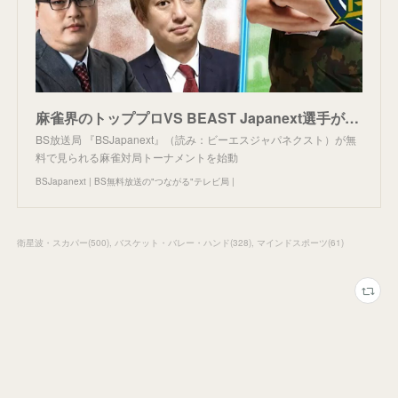
麻雀界のトッププロVS BEAST Japanext選手が熾烈な戦いを繰り広げる！新たな麻雀トーナメントを始動！10/8（日）よる10時～「タクシールpresents 麻雀トーナメント BEASTカッ
BS放送局 『BSJapanext』（読み：ビーエスジャパネクスト）が無
料で見られる麻雀対局トーナメントを始動
BSJapanext | BS無料放送の"つながる"テレビ局 |
衛星波・スカパー
(
500
)
バスケット・バレー・ハンド
(
328
)
マインドスポーツ
(
61
)