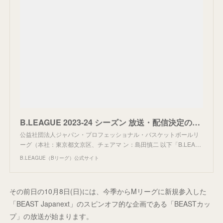
B.LEAGUE 2023-24 シーズン 放送・配信決定のお知らせ
公益社団法人ジャパン・プロフェッショナル・バスケットボールリ
ーグ（本社：東京都文京区、チェアマ ン：島田慎二 以下「B.LEA…
B.LEAGUE（Bリーグ）公式サイト
その前日の10月8日(日)には、今季からMリーグに新規参入した
「BEAST Japanext」のスピンオフ的な企画である「BEASTカッ
プ」の放送が始まります。