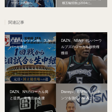
サービス再開へ。
幌五輪招致は2034に。
関連記事
天皇杯&ルヴァン杯、スカ
DAZN、NBAティンバーウ
パーが継続
ルブズのローカル放映権
獲得
DAZN、NYのローカル局
Disney+、ESPNのコンテ
と提携。米進出に本腰
ンツを強化? NBAは?