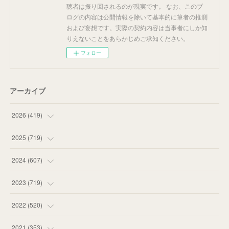
聴者は振り回されるのが現実です。 なお、このブ
ログの内容は公開情報を除いて基本的に筆者の推測
および妄想です。実際の契約内容は当事者にしか知
りえないことをあらかじめご承知ください。
フォロー
アーカイブ
2026
(
419
)
(
14
)
2025
(
719
)
(
55
)
(
75
)
2024
(
607
)
(
58
)
(
63
)
(
51
)
2023
(
719
)
(
58
)
(
57
)
(
48
)
(
59
)
2022
(
520
)
(
53
)
(
60
)
(
35
)
(
52
)
(
65
)
2021
(
353
)