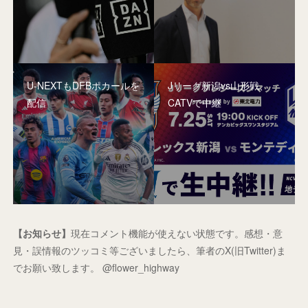
U-NEXTもDFBポカールを
Jリーグ新潟vs山形戦、
配信
CATVで中継
【お知らせ】
現在コメント機能が使えない状態です。感想・意
見・誤情報のツッコミ等ございましたら、筆者のX(旧Twitter)ま
でお願い致します。 @flower_highway