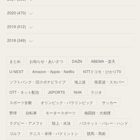
(
59
)
(
62
)
(
51
)
(
55
)
(
44
)
(
31
)
2020
(
470
)
(
55
)
(
55
)
(
60
)
(
63
)
(
41
)
(
33
)
(
34
)
2019
(
512
)
(
67
)
(
61
)
(
59
)
(
53
)
(
43
)
(
34
)
(
32
)
(
51
)
2018
(
349
)
(
64
)
(
59
)
(
66
)
(
46
)
(
30
)
(
33
)
(
46
)
(
37
)
まとめ
お知らせ・あいさつ
DAZN
ABEMA・楽天
(
52
)
(
51
)
(
61
)
(
42
)
(
25
)
(
36
)
(
44
)
(
35
)
U-NEXT
Amazon・Apple・Netflix
NTTドコモ・ひかりTV
(
68
)
(
40
)
(
54
)
(
41
)
(
29
)
(
33
)
(
42
)
(
40
)
ソフトバンク・旧スポナビライブ
地上波
衛星波・スカパー
(
60
)
(
50
)
(
56
)
(
33
)
(
25
)
(
53
)
OTT・ネット配信
JSPORTS
NHK
ラジオ
(
50
)
(
39
)
(
42
)
スポーツ全般
(
58
)
オリンピック・パラリンピック
サッカー
(
56
)
(
38
)
(
32
)
(
41
)
(
34
)
(
42
)
野球
自転車
モータースポーツ
格闘技・大相撲
(
45
)
(
74
)
(
57
)
(
24
)
(
60
)
(
32
)
(
9
)
ラグビー・アメフト
陸上・水泳
バスケット・バレー・ハンド
(
70
)
(
41
)
(
28
)
(
13
)
(
37
)
(
22
)
ゴルフ
テニス・卓球・バドミントン
競馬・馬術