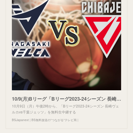
10/9(月)Bリーグ「Bリーグ2023-24シーズン 長崎ヴェルカvs千葉ジェッツ」を無料生中継！～馬場雄大・富樫勇樹 日本代表選手を抱える両チームが激突！～ | BSJapanext | BS無料
10月9日（月）午後2時から、「Bリーグ2023-24シーズン 長崎ヴェ
ルカvs千葉ジェッツ」を無料生中継する
BSJapanext | BS無料放送の"つながる"テレビ局 |