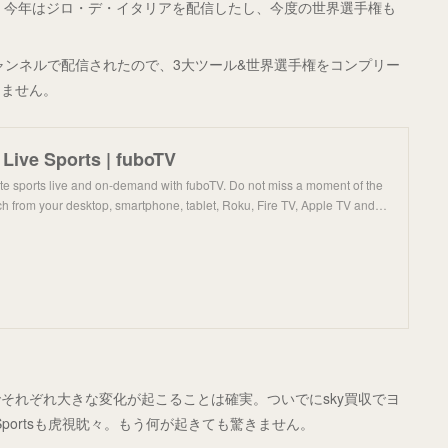
り、今年はジロ・デ・イタリアを配信したし、今度の世界選手権も
のチャンネルで配信されたので、3大ツール&世界選手権をコンプリー
りません。
Live Sports | fuboTV
ite sports live and on-demand with fuboTV. Do not miss a moment of the
ch from your desktop, smartphone, tablet, Roku, Fire TV, Apple TV and…
それぞれ大きな変化が起こることは確実。ついでにsky買収でヨ
Sportsも虎視眈々。もう何が起きても驚きません。