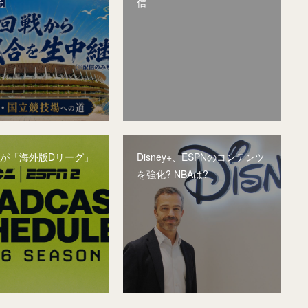
続
信
ey+が「海外版Dリーグ」
Disney+、ESPNのコンテンツ
を強化? NBAは?