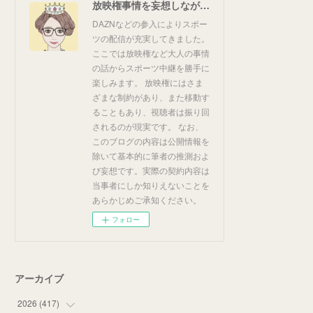
放映権事情を妄想しながらスポーツ中継を楽しむ
DAZNなどの参入によりスポー
ツの配信が充実してきました。
ここでは放映権など大人の事情
の話からスポーツ中継を勝手に
楽しみます。 放映権にはさま
ざまな制約があり、また移動す
ることもあり、視聴者は振り回
されるのが現実です。 なお、
このブログの内容は公開情報を
除いて基本的に筆者の推測およ
び妄想です。実際の契約内容は
当事者にしか知りえないことを
あらかじめご承知ください。
フォロー
アーカイブ
2026
(
417
)