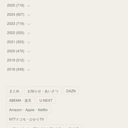
2025
(
719
(
12
)
)
(
55
)
2024
(
607
(
75
)
)
(
58
)
(
63
)
2023
(
719
(
51
)
)
(
58
)
(
57
)
(
48
)
2022
(
520
(
59
)
)
(
53
)
(
60
)
(
35
)
(
52
)
2021
(
353
(
65
)
)
(
59
)
(
62
)
(
51
)
(
55
)
(
44
)
2020
(
470
(
31
)
)
(
55
)
(
55
)
(
60
)
(
63
)
(
41
)
(
33
)
2019
(
512
(
34
)
)
(
67
)
(
61
)
(
59
)
(
53
)
(
43
)
(
34
)
(
32
)
2018
(
349
(
51
)
)
(
64
)
(
59
)
(
66
)
(
46
)
(
30
)
(
33
)
(
46
)
(
37
)
(
52
)
(
51
)
(
61
)
(
42
)
(
25
)
(
36
)
(
44
)
(
35
)
まとめ
お知らせ・あいさつ
DAZN
(
68
)
(
40
)
(
54
)
(
41
)
(
29
)
(
33
)
(
42
)
(
40
)
ABEMA・楽天
U-NEXT
(
60
)
(
50
)
(
56
)
(
33
)
(
25
)
(
53
)
(
50
)
(
39
)
Amazon・Apple・Netflix
(
42
)
(
58
)
(
56
)
(
38
)
(
32
)
(
41
)
(
34
)
(
42
)
NTTドコモ・ひかりTV
(
45
)
(
74
)
(
57
)
(
24
)
(
60
)
(
32
)
(
9
)