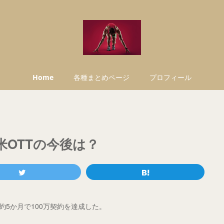
Home
各種まとめページ
プロフィール
、米OTTの今後は？
が約5か月で100万契約を達成した。