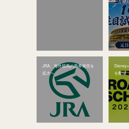
ーが継
JRA、海外競馬の馬券発売を
Disn
拡大へ
を配信