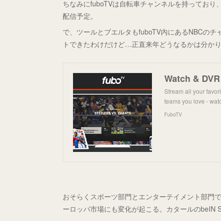
ちなみにfuboTVは自転車チャンネルを持ってお
配信予定。
で、ツールとブエルタもfuboTV内にあるNBC
トできたわけだけど…正直来年どうなるかは分か
Watch & DVR 
Stream all your favor
teams you love - wat
FuboTV
おそらくスポーツ部門とエンターテイメント部門で
ーロッパ市場にも変化が起こる。カタールのbeIN 