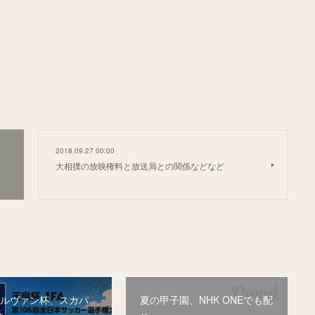
2018.09.27 00:00
大相撲の放映権料と放送局との関係などなど
&ルヴァン杯、スカパ
夏の甲子園、NHK ONEでも配