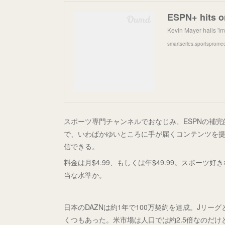
ESPN+ hits on
Kevin Mayer hails 'im
smartseries.sportsprome
スポーツ専門チャンネルでおなじみ、ESPNの補完
で、いわばかゆいところに手が届くコンテンツを提
信できる。
料金は月$4.99、もしくは年$49.99。スポー
当な水準か。
日本のDAZNは約1年で100万契約を達成。Jリ
くつもあった。米市場は人口では約2.5倍なのだけ