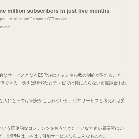
e million subscribers in just five months
portant milestone' for sports OTT service.
dia.com
的なサービスとなるESPN+はチャンネル数の制約が取れること
供できる。例えばUFCだとテレビでは枠に入らない前座試合も配
ツ好きな人にとっては割安かもしれないが、付加サービスと考えれば妥
ーグという圧倒的なコンテンツを独占できたことなど追い風要素はい
ど、ESPN+は…やはり付加サービスならこんなものか。