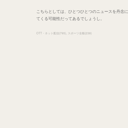
こちらとしては、ひとつひとつのニュースを丹念に
てくる可能性だってあるでしょうし。
OTT・ネット配信
(
795
)
スポーツ全般
(
238
)