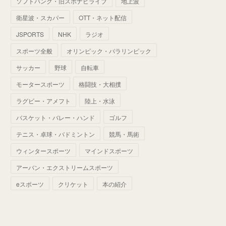
ソフトバンク・旧スポナビライブ
地上波
(
70
)
(
41
)
(
28
)
(
13
)
(
37
)
(
22
)
衛星波・スカパー
OTT・ネット配信
(
29
)
(
29
)
(
45
)
(
37
)
(
29
)
JSPORTS
NHK
ラジオ
(
33
)
(
49
)
(
59
)
(
32
)
スポーツ全般
オリンピック・パラリンピック
(
41
)
(
44
)
(
50
)
サッカー
野球
自転車
(
36
)
(
14
)
モータースポーツ
格闘技・大相撲
ラグビー・アメフト
陸上・水泳
バスケット・バレー・ハンド
ゴルフ
テニス・卓球・バドミントン
競馬・馬術
ウィンタースポーツ
マインドスポーツ
アーバン・エクストリームスポーツ
eスポーツ
クリケット
本の紹介