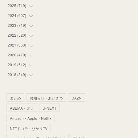
2025
(
719
(
12
)
)
(
55
)
2024
(
607
(
75
)
)
(
58
)
(
63
)
2023
(
719
(
51
)
)
(
58
)
(
57
)
(
48
)
2022
(
520
(
59
)
)
(
53
)
(
60
)
(
35
)
(
52
)
2021
(
353
(
65
)
)
(
59
)
(
62
)
(
51
)
(
55
)
(
44
)
2020
(
470
(
31
)
)
(
55
)
(
55
)
(
60
)
(
63
)
(
41
)
(
33
)
2019
(
512
(
34
)
)
(
67
)
(
61
)
(
59
)
(
53
)
(
43
)
(
34
)
(
32
)
2018
(
349
(
51
)
)
(
64
)
(
59
)
(
66
)
(
46
)
(
30
)
(
33
)
(
46
)
(
37
)
(
52
)
(
51
)
(
61
)
(
42
)
(
25
)
(
36
)
(
44
)
(
35
)
まとめ
お知らせ・あいさつ
DAZN
(
68
)
(
40
)
(
54
)
(
41
)
(
29
)
(
33
)
(
42
)
(
40
)
ABEMA・楽天
U-NEXT
(
60
)
(
50
)
(
56
)
(
33
)
(
25
)
(
53
)
(
50
)
(
39
)
Amazon・Apple・Netflix
(
42
)
(
58
)
(
56
)
(
38
)
(
32
)
(
41
)
(
34
)
(
42
)
NTTドコモ・ひかりTV
(
45
)
(
74
)
(
57
)
(
24
)
(
60
)
(
32
)
(
9
)