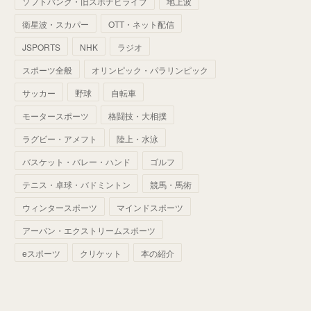
ソフトバンク・旧スポナビライブ
地上波
(
70
)
(
41
)
(
28
)
(
13
)
(
37
)
(
22
)
衛星波・スカパー
OTT・ネット配信
(
29
)
(
29
)
(
45
)
(
37
)
(
29
)
JSPORTS
NHK
ラジオ
(
33
)
(
49
)
(
59
)
(
32
)
スポーツ全般
オリンピック・パラリンピック
(
41
)
(
44
)
(
50
)
サッカー
野球
自転車
(
36
)
(
14
)
モータースポーツ
格闘技・大相撲
ラグビー・アメフト
陸上・水泳
バスケット・バレー・ハンド
ゴルフ
テニス・卓球・バドミントン
競馬・馬術
ウィンタースポーツ
マインドスポーツ
アーバン・エクストリームスポーツ
eスポーツ
クリケット
本の紹介