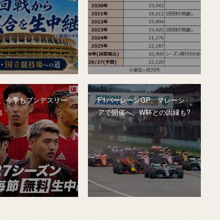
A、今季もブンデスリー
F1バーレーンGP、マレーシ
信
アで開催へ。W杯との因縁も?