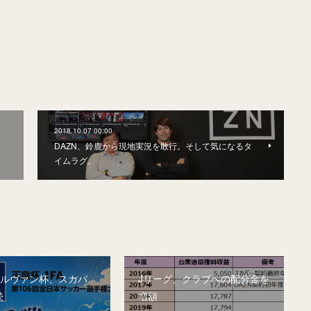
2018.10.07 00:00
DAZN、鈴鹿から現地実況を敢行。そして気になるタ
イムラグ。
&ルヴァン杯、スカパ
Jリーグ、クラブへの配分金を
続
増額