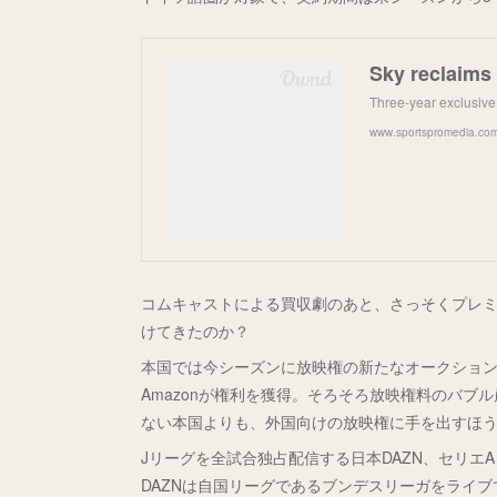
Sky reclaims
Three-year exclusive
www.sportspromedia.co
コムキャストによる買収劇のあと、さっそくプレミ
けてきたのか？
本国では今シーズンに放映権の新たなオークションが開
Amazonが権利を獲得。そろそろ放映権料のバ
ない本国よりも、外国向けの放映権に手を出すほ
Jリーグを全試合独占配信する日本DAZN、セリエ
DAZNは自国リーグであるブンデスリーガをライ