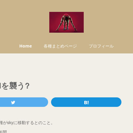
Home
各種まとめページ
プロフィール
Nを襲う?
権がskyに移動するとのこと。
年間。