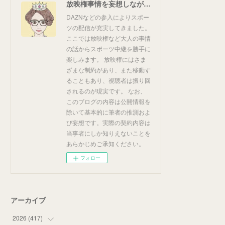
放映権事情を妄想しながらスポーツ中継を楽しむ
DAZNなどの参入によりスポー
ツの配信が充実してきました。
ここでは放映権など大人の事情
の話からスポーツ中継を勝手に
楽しみます。 放映権にはさま
ざまな制約があり、また移動す
ることもあり、視聴者は振り回
されるのが現実です。 なお、
このブログの内容は公開情報を
除いて基本的に筆者の推測およ
び妄想です。実際の契約内容は
当事者にしか知りえないことを
あらかじめご承知ください。
フォロー
アーカイブ
2026
(
417
)