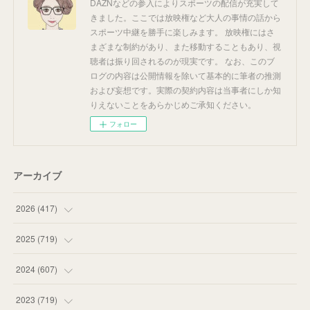
DAZNなどの参入によりスポーツの配信が充実して
きました。ここでは放映権など大人の事情の話から
スポーツ中継を勝手に楽しみます。 放映権にはさ
まざまな制約があり、また移動することもあり、視
聴者は振り回されるのが現実です。 なお、このブ
ログの内容は公開情報を除いて基本的に筆者の推測
および妄想です。実際の契約内容は当事者にしか知
りえないことをあらかじめご承知ください。
フォロー
アーカイブ
2026
(
417
)
(
12
)
2025
(
719
)
(
55
)
(
75
)
2024
(
607
)
(
58
)
(
63
)
(
51
)
2023
(
719
)