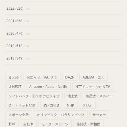
(
58
)
(
57
)
(
48
)
(
59
)
2022
(
520
)
(
53
)
(
60
)
(
35
)
(
52
)
(
65
)
2021
(
353
)
(
59
)
(
62
)
(
51
)
(
55
)
(
44
)
(
31
)
2020
(
470
)
(
55
)
(
55
)
(
60
)
(
63
)
(
41
)
(
33
)
(
34
)
2019
(
512
)
(
67
)
(
61
)
(
59
)
(
53
)
(
43
)
(
34
)
(
32
)
(
51
)
2018
(
349
)
(
64
)
(
59
)
(
66
)
(
46
)
(
30
)
(
33
)
(
46
)
(
37
)
まとめ
お知らせ・あいさつ
DAZN
ABEMA・楽天
(
52
)
(
51
)
(
61
)
(
42
)
(
25
)
(
36
)
(
44
)
(
35
)
U-NEXT
Amazon・Apple・Netflix
NTTドコモ・ひかりTV
(
68
)
(
40
)
(
54
)
(
41
)
(
29
)
(
33
)
(
42
)
(
40
)
ソフトバンク・旧スポナビライブ
地上波
衛星波・スカパー
(
60
)
(
50
)
(
56
)
(
33
)
(
25
)
(
53
)
OTT・ネット配信
JSPORTS
NHK
ラジオ
(
50
)
(
39
)
(
42
)
スポーツ全般
(
58
)
オリンピック・パラリンピック
サッカー
(
56
)
(
38
)
(
32
)
(
41
)
(
34
)
(
42
)
野球
自転車
モータースポーツ
格闘技・大相撲
(
45
)
(
74
)