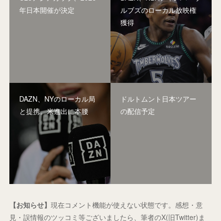
年日本開催が決定
ルブズのローカル放映権
獲得
DAZN、NYのローカル局
ドルトムント日本ツアー
と提携。米進出に本腰
の配信予定
【お知らせ】
現在コメント機能が使えない状態です。感想・意
見・誤情報のツッコミ等ございましたら、筆者のX(旧Twitter)ま