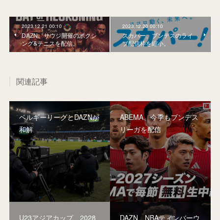
2023.12.21 00:10
2023.12.20 00:10
DAZN、サウジ開催のボクシ
スカパー、ブンデスのライ
ング&テニスを配信。
ブ配信枠を縮小。
関連記事
ベルギーリーグとDAZNが
ABEMA、今季もブンデス
和解
リーガを配信
U23アジアカップ、2028
DAZN、NBAティンバーウ