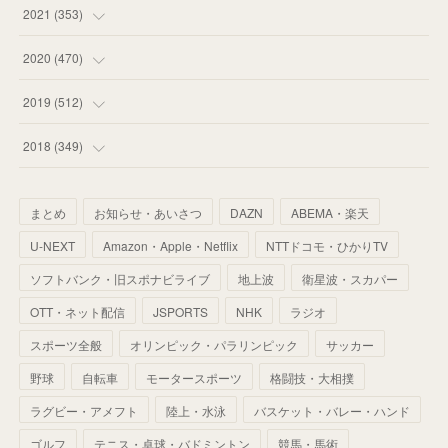
(
53
)
(
60
)
(
35
)
(
52
)
(
65
)
2021
(
353
)
(
59
)
(
62
)
(
51
)
(
55
)
(
44
)
(
31
)
2020
(
470
)
(
55
)
(
55
)
(
60
)
(
63
)
(
41
)
(
33
)
(
34
)
2019
(
512
)
(
67
)
(
61
)
(
59
)
(
53
)
(
43
)
(
34
)
(
32
)
(
51
)
2018
(
349
)
(
64
)
(
59
)
(
66
)
(
46
)
(
30
)
(
33
)
(
46
)
(
37
)
まとめ
お知らせ・あいさつ
DAZN
ABEMA・楽天
(
52
)
(
51
)
(
61
)
(
42
)
(
25
)
(
36
)
(
44
)
(
35
)
U-NEXT
Amazon・Apple・Netflix
NTTドコモ・ひかりTV
(
68
)
(
40
)
(
54
)
(
41
)
(
29
)
(
33
)
(
42
)
(
40
)
ソフトバンク・旧スポナビライブ
地上波
衛星波・スカパー
(
60
)
(
50
)
(
56
)
(
33
)
(
25
)
(
53
)
OTT・ネット配信
JSPORTS
NHK
ラジオ
(
50
)
(
39
)
(
42
)
スポーツ全般
(
58
)
オリンピック・パラリンピック
サッカー
(
56
)
(
38
)
(
32
)
(
41
)
(
34
)
(
42
)
野球
自転車
モータースポーツ
格闘技・大相撲
(
45
)
(
74
)
(
57
)
(
24
)
(
60
)
(
32
)
(
9
)
ラグビー・アメフト
陸上・水泳
バスケット・バレー・ハンド
(
70
)
(
41
)
(
28
)
(
13
)
(
37
)
(
22
)
ゴルフ
テニス・卓球・バドミントン
競馬・馬術