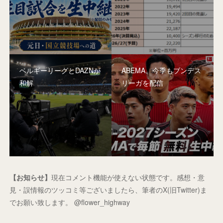
ベルギーリーグとDAZNが
ABEMA、今季もブンデス
和解
リーガを配信
【お知らせ】
現在コメント機能が使えない状態です。感想・意
見・誤情報のツッコミ等ございましたら、筆者のX(旧Twitter)ま
でお願い致します。 @flower_highway