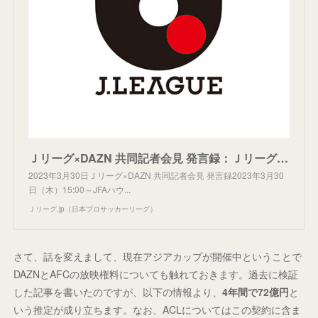
Ｊリーグ×DAZN 共同記者会見 発言録：Ｊリーグ公式サイト（J.LEAGUE.jp）
2023年3月30日Ｊリーグ×DAZN 共同記者会見 発言録2023年3月30
日（木）15:00～JFAハウ...
Ｊリーグ.jp（日本プロサッカーリーグ）
さて、話を変えまして、現在アジアカップが開催中ということで
DAZNとAFCの放映権料についても触れておきます。過去に検証
した記事を書いたのですが、以下の情報より、
4年間で72億円
と
いう推定が成り立ちます。なお、ACLについてはこの契約に含ま