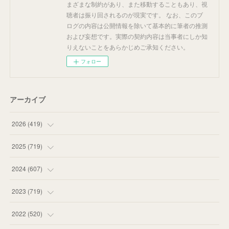
まざまな制約があり、また移動することもあり、視
聴者は振り回されるのが現実です。 なお、このブ
ログの内容は公開情報を除いて基本的に筆者の推測
および妄想です。実際の契約内容は当事者にしか知
りえないことをあらかじめご承知ください。
フォロー
アーカイブ
2026
(
419
)
(
14
)
2025
(
719
)
(
55
)
(
75
)
2024
(
607
)
(
58
)
(
63
)
(
51
)
2023
(
719
)
(
58
)
(
57
)
(
48
)
(
59
)
2022
(
520
)