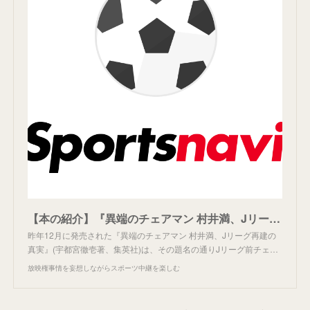
【本の紹介】『異端のチェアマン 村井満、Jリーグ再建の真実』
昨年12月に発売された『異端のチェアマン 村井満、Jリーグ再建の
真実』(宇都宮徹壱著、集英社)は、その題名の通りJリーグ前チェ…
放映権事情を妄想しながらスポーツ中継を楽しむ