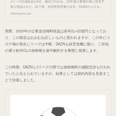
Jリーグ社員総会が4日、都内で行われ、20年度の事業計画と収支予
算が承認された。終了後、米田恵美理事が会見。DAZNから入る…
nikkansports.com
実際、2020年の公衆送信権料収益は前年比+22億円となってお
り、この推定はおおむね正しいものと思われますが、この年にコ
ロナ禍が発生しリーグは中断。DAZNも経営危機に陥り、ご存知
の通り欧州CLの放映権を途中解約する事態に発展します。
この時期、DAZNとJリーグの間では放映権料の減額交渉も行われ
ていたと伝えられていますが、結果としては契約内容を見直すこ
とで決着しました。