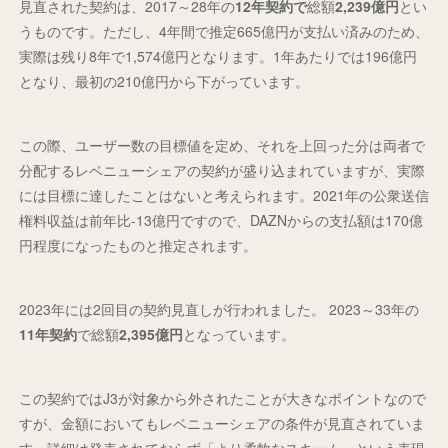
見直された契約は、2017～28年の
12年契約で
総額
2,239億円
とい
うものです。ただし、4年間で推定665億円が支払い済みのため、
実際は残り8年で1,574億円となります。1年あたりでは196億円
となり、最初の210億円から下がっています。
この際、ユーザー数の目標値を定め、それを上回った分は両者で
分配するレベニューシェアの契約が盛り込まれていますが、実際
には目標に達したことはないと考えられます。2021年の公衆送信
権料収益は前年比-13億円ですので、DAZNからの支払額は170億
円程度になったものと推定されます。
2023年には2回目の契約見直しが行われました。 2023～33年の
11年契約
で総額
2,395億円
となっています。
この契約ではJ3が対象から外されたことが大きなポイントなので
すが、金額においてもレベニューシェアの条件が見直されていま