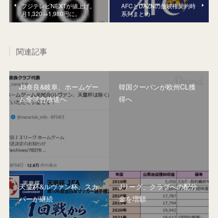
フジテレビNEXTが値上げ。
AFCとDAZNの放映権契約時
月1,320→1,980円に。
系列まとめ
関連記事
J3奈良&岐阜、ホームゲー
韓国クーパンが欧州CL獲
ム全試合放送へ
得へ
天皇杯&ルヴァン杯、スカ
Jリーグ、クラブへの配分
パーが継続
金を増額