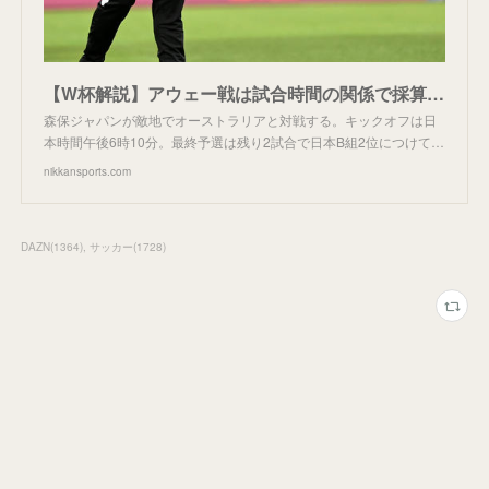
【W杯解説】アウェー戦は試合時間の関係で採算取れず地上波厳しく 中継もターニングポイントに - 日本代表 : 日刊スポーツ
森保ジャパンが敵地でオーストラリアと対戦する。キックオフは日
本時間午後6時10分。最終予選は残り2試合で日本B組2位につけて…
nikkansports.com
DAZN
(
1364
)
サッカー
(
1728
)