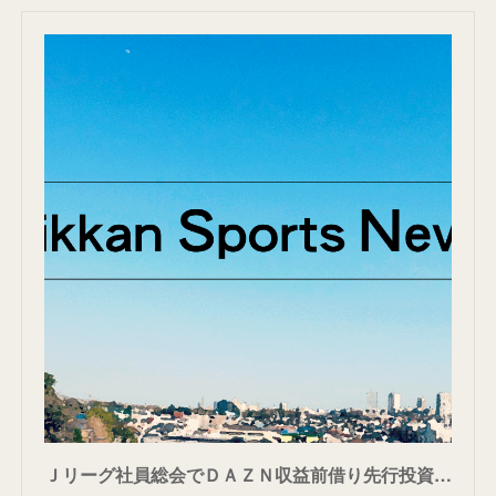
Ｊリーグ社員総会でＤＡＺＮ収益前借り先行投資決議 - サッカー : 日刊スポーツ