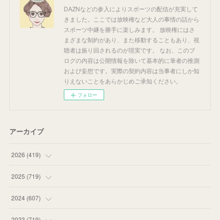
DAZNなどの参入によりスポーツの配信が充実して
きました。ここでは放映権など大人の事情の話から
スポーツ中継を勝手に楽しみます。 放映権にはさ
まざまな制約があり、また移動することもあり、視
聴者は振り回されるのが現実です。 なお、このブ
ログの内容は公開情報を除いて基本的に筆者の推測
および妄想です。実際の契約内容は当事者にしか知
りえないことをあらかじめご承知ください。
フォロー
アーカイブ
2026
(
419
)
(
14
)
2025
(
719
)
(
55
)
(
75
)
2024
(
607
)
(
58
)
(
63
)
(
51
)
2023
(
719
)