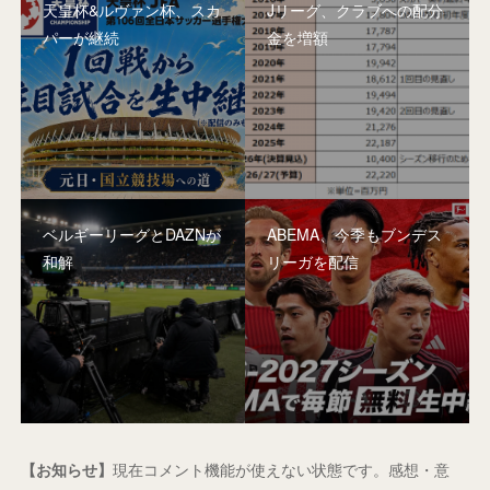
天皇杯&ルヴァン杯、スカ
Jリーグ、クラブへの配分
パーが継続
金を増額
ベルギーリーグとDAZNが
ABEMA、今季もブンデス
和解
リーガを配信
【お知らせ】
現在コメント機能が使えない状態です。感想・意