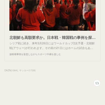
北朝鮮も高額要求か。日本戦・韓国戦の事例を探る。
シリア戦に続き、来年3月26日にはワールドカップ2次予選・北朝鮮
戦(アウェー)が行われます。その前の21日にはホームの試合もあ…
放映権事情を妄想しながらスポーツ中継を楽しむ
DAZN
(
1364
)
サッカー
(
1728
)