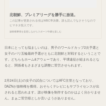
北朝鮮、プレミアリーグを勝手に放送。
この記事が更新される頃はWBC準決勝。誰も読んでなさそうなので
ヒマネタ投入です。
放映権事情を妄想しながらスポーツ中継を楽しむ
日本にとっても悩ましいのは、男子のワールドカップ2次予選と
女子のパリ五輪最終予選がともに北朝鮮と対戦するということで
す。どちらもホーム&アウェーであり、平壌遠征が組まれるとな
ると、関係者もさまざまな調整に苦労させられます。
2月24日(土)の女子の試合についてはAFC主管となっており、
DAZNが放映権を獲得。おそらくテレビにもサブライセンスが出
されると思われます。誰が映像を制作するのかはよく分かりませ
ん。まぁご苦労様としか言いようがありません。