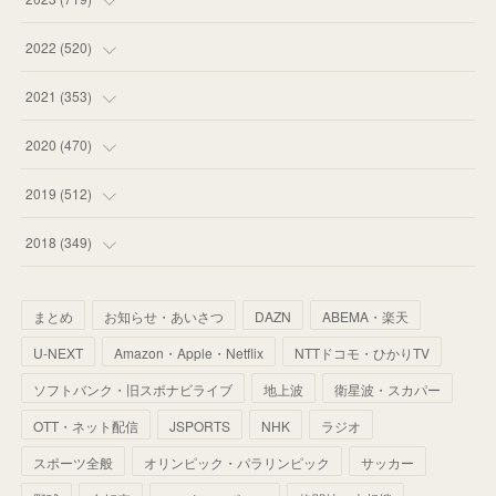
(
58
)
(
57
)
(
48
)
(
59
)
2022
(
520
)
(
53
)
(
60
)
(
35
)
(
52
)
(
65
)
2021
(
353
)
(
59
)
(
62
)
(
51
)
(
55
)
(
44
)
(
31
)
2020
(
470
)
(
55
)
(
55
)
(
60
)
(
63
)
(
41
)
(
33
)
(
34
)
2019
(
512
)
(
67
)
(
61
)
(
59
)
(
53
)
(
43
)
(
34
)
(
32
)
(
51
)
2018
(
349
)
(
64
)
(
59
)
(
66
)
(
46
)
(
30
)
(
33
)
(
46
)
(
37
)
まとめ
お知らせ・あいさつ
DAZN
ABEMA・楽天
(
52
)
(
51
)
(
61
)
(
42
)
(
25
)
(
36
)
(
44
)
(
35
)
U-NEXT
Amazon・Apple・Netflix
NTTドコモ・ひかりTV
(
68
)
(
40
)
(
54
)
(
41
)
(
29
)
(
33
)
(
42
)
(
40
)
ソフトバンク・旧スポナビライブ
地上波
衛星波・スカパー
(
60
)
(
50
)
(
56
)
(
33
)
(
25
)
(
53
)
OTT・ネット配信
JSPORTS
NHK
ラジオ
(
50
)
(
39
)
(
42
)
スポーツ全般
(
58
)
オリンピック・パラリンピック
サッカー
(
56
)
(
38
)
(
32
)
(
41
)
(
34
)
(
42
)