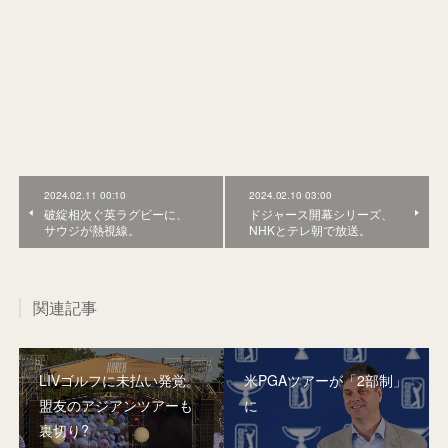
2024.02.11 00:10
2024.02.10 03:00
破綻相次ぐ英ラグビーに、
ドジャース開幕シリーズ、
サウジが熱視線。
NHKとテレ朝で放送。
関連記事
LIVゴルフに未払い発覚。
米PGAツアーが「2部制」
盟友のアジアンツアーも
に
裏切り?