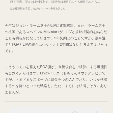
籍を発表。契約は3年以上で、移籍金は3億ドルとも6億ドルとも…
放映権事情を妄想しながらスポーツ中継を楽しむ
今年はジョン・ラーム選手がLIVに電撃移籍。また、ラーム選手
の祖国であるスペインのMovistar+が、LIVと放映権契約を結んだ
ことも明らかになっています。2年契約とのことですが、裏を返
すとPGAとLIVの統合は少なくとも2年間はないと考えてよさそう
です。
こうやって力を蓄えたPGA側が、今後統合をご破算にする可能性
も当然考えられます。LIVのバックはもちろんサウジアラビアで
すが、さまざまなスポーツに資金をつぎ込んでおり、いつか枯渇
するのを待つといった戦略も。ただ、すぐには枯渇しそうにあり
ませんが。