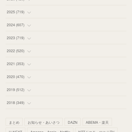
(
18
)
2025
(
719
)
(
55
)
(
75
)
2024
(
607
)
(
58
)
(
63
)
(
51
)
2023
(
719
)
(
58
)
(
57
)
(
48
)
(
59
)
2022
(
520
)
(
53
)
(
60
)
(
35
)
(
52
)
(
65
)
2021
(
353
)
(
59
)
(
62
)
(
51
)
(
55
)
(
44
)
(
31
)
2020
(
470
)
(
55
)
(
55
)
(
60
)
(
63
)
(
41
)
(
33
)
(
34
)
2019
(
512
)
(
67
)
(
61
)
(
59
)
(
53
)
(
43
)
(
34
)
(
32
)
(
51
)
2018
(
349
)
(
64
)
(
59
)
(
66
)
(
46
)
(
30
)
(
33
)
(
46
)
(
37
)
まとめ
お知らせ・あいさつ
DAZN
ABEMA・楽天
(
52
)
(
51
)
(
61
)
(
42
)
(
25
)
(
36
)
(
44
)
(
35
)
U-NEXT
Amazon・Apple・Netflix
NTTドコモ・ひかりTV