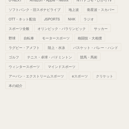
(
68
)
(
40
)
(
54
)
(
41
)
(
29
)
(
33
)
(
42
)
(
40
)
ソフトバンク・旧スポナビライブ
地上波
衛星波・スカパー
(
60
)
(
50
)
(
56
)
(
33
)
(
25
)
(
53
)
OTT・ネット配信
JSPORTS
NHK
ラジオ
(
50
)
(
39
)
(
42
)
スポーツ全般
(
58
)
オリンピック・パラリンピック
サッカー
(
56
)
(
38
)
(
32
)
(
41
)
(
34
)
(
42
)
野球
自転車
モータースポーツ
格闘技・大相撲
(
45
)
(
74
)
(
57
)
(
24
)
(
60
)
(
32
)
(
9
)
ラグビー・アメフト
陸上・水泳
バスケット・バレー・ハンド
(
70
)
(
41
)
(
28
)
(
13
)
(
37
)
(
22
)
ゴルフ
テニス・卓球・バドミントン
競馬・馬術
(
29
)
ウィンタースポーツ
(
29
)
マインドスポーツ
(
45
)
(
37
)
(
29
)
アーバン・エクストリームスポーツ
eスポーツ
クリケット
(
33
)
(
49
)
(
59
)
(
32
)
本の紹介
(
41
)
(
44
)
(
50
)
(
36
)
(
14
)