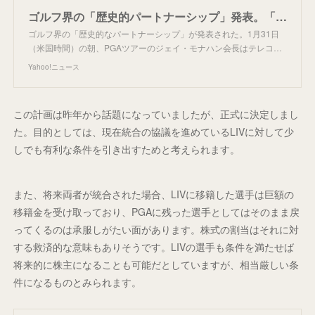
ゴルフ界の「歴史的パートナーシップ」発表。「PGAツアー・エンタープライズ」が創設される #ゴルフ（舩越園子） - エキスパート - Yahoo!ニュース
ゴルフ界の「歴史的なパートナーシップ」が発表された。1月31日
（米国時間）の朝、PGAツアーのジェイ・モナハン会長はテレコ…
Yahoo!ニュース
この計画は昨年から話題になっていましたが、正式に決定しまし
た。目的としては、現在統合の協議を進めているLIVに対して少
しでも有利な条件を引き出すためと考えられます。
また、将来両者が統合された場合、LIVに移籍した選手は巨額の
移籍金を受け取っており、PGAに残った選手としてはそのまま戻
ってくるのは承服しがたい面があります。株式の割当はそれに対
する救済的な意味もありそうです。LIVの選手も条件を満たせば
将来的に株主になることも可能だとしていますが、相当厳しい条
件になるものとみられます。