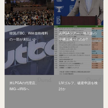
韓国JTBC、W杯放映権料
JLPGAツアー、地上波の
の一部が未払いか
中継は減ったのか?
米LPGAの代理店、
LIVゴルフ、破産申請を検
IMG→IRISへ
討か