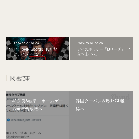
2024.03.02 00:00
2024.03.01 00:00
F1、beIN Sportsと10年契
アイスホッケー「IJリーグ」
約。インドは2年。
立ち上げへ。
関連記事
J3奈良&岐阜、ホームゲー
韓国クーパンが欧州CL獲
ム全試合放送へ
得へ