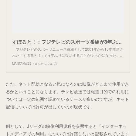
すぽると！：フジテレビのスポーツ番組が8年ぶりに復活 千鳥を起用も、大悟「大谷選手に会えたら辞めます」 - MANTANWEB（まんたんウェブ）
フジテレビのスポーツニュース番組として2001年から15年放送さ
れた「すぽると！」が8年ぶりに復活することが明らかになった。…
MANTANWEB（まんたんウェブ）
ただ、ネット配信となると気になるのは映像がどこまで使用でき
るかということになります。テレビ放送では報道目的での利用に
ついては一定の範囲で認めているケースが多いのですが、ネット
配信については許可が出にくいのが現状です。
例として、Jリーグの映像利用規程を参照すると「インターネッ
トメディアでの利用」については許諾しないと記載されています