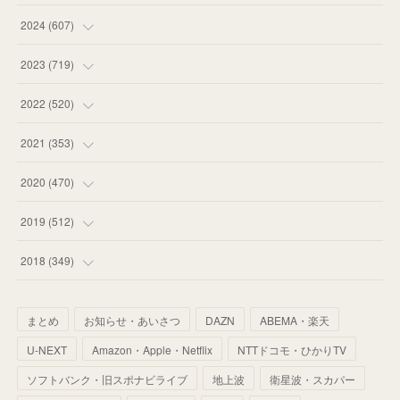
(
55
)
(
75
)
2024
(
607
)
(
58
)
(
63
)
(
51
)
2023
(
719
)
(
58
)
(
57
)
(
48
)
(
59
)
2022
(
520
)
(
53
)
(
60
)
(
35
)
(
52
)
(
65
)
2021
(
353
)
(
59
)
(
62
)
(
51
)
(
55
)
(
44
)
(
31
)
2020
(
470
)
(
55
)
(
55
)
(
60
)
(
63
)
(
41
)
(
33
)
(
34
)
2019
(
512
)
(
67
)
(
61
)
(
59
)
(
53
)
(
43
)
(
34
)
(
32
)
(
51
)
2018
(
349
)
(
64
)
(
59
)
(
66
)
(
46
)
(
30
)
(
33
)
(
46
)
(
37
)
まとめ
お知らせ・あいさつ
DAZN
ABEMA・楽天
(
52
)
(
51
)
(
61
)
(
42
)
(
25
)
(
36
)
(
44
)
(
35
)
U-NEXT
Amazon・Apple・Netflix
NTTドコモ・ひかりTV
(
68
)
(
40
)
(
54
)
(
41
)
(
29
)
(
33
)
(
42
)
(
40
)
ソフトバンク・旧スポナビライブ
地上波
衛星波・スカパー
(
60
)