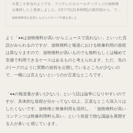
今度こそ本当のようです。フジテレビがエールディヴィジの放映権
を獲得したと発表しました。2月17日(日本時間)の第22節から、フ…
放映権事情を妄想しながらスポーツ中継を楽しむ
よく「●●は放映権料が高いからニュースで流れない」といった言
説がみられるのですが、放映権料と報道における映像利用の規程
は異なりますので、放映権料が高いものでも無料もしくは極めて
安価で利用できるケースはあるものと考えられます。ただ、先の
Jリーグのように実際の規程を公開しているところが少ないの
で、一概には言えないというのが正直なところです。
「●●の報道量が多い(少ない)」という話は論争になりやすいので
すが、具体的な規程が分かってない以上、正直なところ深入りは
したくないです。放映権と映像利用を混同し、「放映権料が高い
コンテンツは映像利用料も高い」という前提で雑な議論を展開す
る人が多いと感じています。