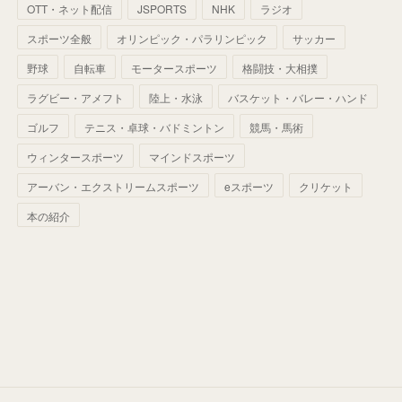
(
50
)
(
56
)
(
33
)
(
25
)
(
53
)
OTT・ネット配信
JSPORTS
NHK
ラジオ
(
50
)
(
39
)
(
42
)
スポーツ全般
(
58
)
オリンピック・パラリンピック
サッカー
(
56
)
(
38
)
(
32
)
(
41
)
(
34
)
(
42
)
野球
自転車
モータースポーツ
格闘技・大相撲
(
45
)
(
74
)
(
57
)
(
24
)
(
60
)
(
32
)
(
9
)
ラグビー・アメフト
陸上・水泳
バスケット・バレー・ハンド
(
70
)
(
41
)
(
28
)
(
13
)
(
37
)
(
22
)
ゴルフ
テニス・卓球・バドミントン
競馬・馬術
(
29
)
ウィンタースポーツ
(
29
)
マインドスポーツ
(
45
)
(
37
)
(
29
)
アーバン・エクストリームスポーツ
eスポーツ
クリケット
(
33
)
(
49
)
(
59
)
(
32
)
本の紹介
(
41
)
(
44
)
(
50
)
(
36
)
(
14
)