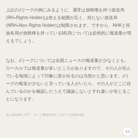
上記のJリーグの例にみるように、通常は放映権を持つ放送局
(RH=Rights Holder)は使える範囲が広く、持たない放送局
(NRH=Non-Rights Holder)は制限されます。ですから、NHKと民
放各局が放映権を持っているMLBについては必然的に報道量が増
えるでしょう。
なお、Jリーグについては全国ニュースの報道量が少なくとも、
ローカルでは報道量が多いところがありますので、その人が住ん
でいる地域によって印象に差が出るのは当然かと思います。Jリ
ーグの報道が少ないと言っている人がいたら、その人がどこに住
んでいるのかを確認したうえで議論しないとすれ違いが生じるこ
とになります。
地上波
(
390
)
OTT・ネット配信
(
795
)
スポーツ全般
(
238
)