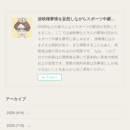
放映権事情を妄想しながらスポーツ中継を楽しむ
DAZNなどの参入によりスポーツの配信が充実して
きました。ここでは放映権など大人の事情の話から
スポーツ中継を勝手に楽しみます。 放映権にはさ
まざまな制約があり、また移動することもあり、視
聴者は振り回されるのが現実です。 なお、このブ
ログの内容は公開情報を除いて基本的に筆者の推測
および妄想です。実際の契約内容は当事者にしか知
りえないことをあらかじめご承知ください。
フォロー
アーカイブ
2026
(
419
)
(
14
)
2025
(
719
)