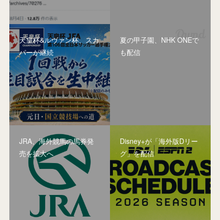
天皇杯&ルヴァン杯、スカ
夏の甲子園、NHK ONEで
パーが継続
も配信
JRA、海外競馬の馬券発
Disney+が「海外版Dリー
売を拡大へ
グ」を配信