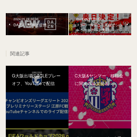
2024.05.28 00:00
2024.05.27 00:00
DAZN、AEWと提携。
スカパー&ドコモ共催でシュ
トゥットガルト来日。
関連記事
G大阪出場のACLEプレー
C大阪&ヤンマー、移籍金
オフ、YouTubeで配信
に関する論文発表