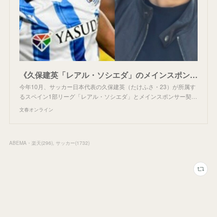
《久保建英「レアル・ソシエダ」のメインスポンサーに》 「安田財閥の子孫」謎のヤスダグループ代表を直撃 「交渉期間は1カ月くらい」「僕の最初の名前は安田ガンジ郎」 | 文春オンライン
今年10月、サッカー日本代表の久保建英（たけふさ・23）が所属す
るスペイン1部リーグ「レアル・ソシエダ」とメインスポンサー契…
文春オンライン
ABEMA・楽天
(
296
)
サッカー
(
1732
)