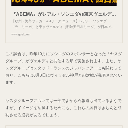
『ABEMA』がレアル・ソシエダvs東京ヴェルディを独占無料生中継！ | Goal.com 日本
【欧州・海外サッカー＆Jリーグ ニュース】レアル・ソシエダ
（ラ・リーガ）と東京ヴェルディ（明治安田J1リーグ）が日本で…
www.goal.com
この試合は、昨年10月にソシエダのスポンサーとなった「ヤスダ
グループ」がヴェルディと共催する形で実施されます。また、ヤ
スダグループはスタッド・ランスのジャパンツアーにも関わって
おり、こちらは8月3日にヴィッセル神戸との対戦が発表されてい
ます。
ヤスダグループについては一部でよからぬ報道も出ているようで
すが、イメージを払拭するためにも、これらの興行はきちんと成
功させる必要があるでしょう。