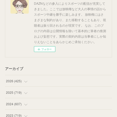
DAZNなどの参入によりスポーツの配信が充実して
きました。ここでは放映権など大人の事情の話から
スポーツ中継を勝手に楽しみます。 放映権にはさ
まざまな制約があり、また移動することもあり、視
聴者は振り回されるのが現実です。 なお、このブ
ログの内容は公開情報を除いて基本的に筆者の推測
および妄想です。実際の契約内容は当事者にしか知
りえないことをあらかじめご承知ください。
フォロー
アーカイブ
2026
(
425
)
(
20
)
2025
(
719
)
(
55
)
(
75
)
2024
(
607
)
(
58
)
(
63
)
(
51
)
2023
(
719
)