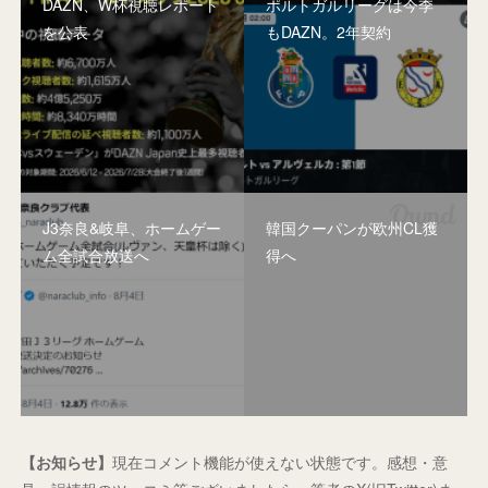
DAZN、W杯視聴レポート
ポルトガルリーグは今季
を公表
もDAZN。2年契約
J3奈良&岐阜、ホームゲー
韓国クーパンが欧州CL獲
ム全試合放送へ
得へ
【お知らせ】
現在コメント機能が使えない状態です。感想・意