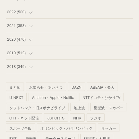
(
58
)
(
57
)
(
48
)
(
59
)
2022
(
520
)
(
53
)
(
60
)
(
35
)
(
52
)
(
65
)
2021
(
353
)
(
59
)
(
62
)
(
51
)
(
55
)
(
44
)
(
31
)
2020
(
470
)
(
55
)
(
55
)
(
60
)
(
63
)
(
41
)
(
33
)
(
34
)
2019
(
512
)
(
67
)
(
61
)
(
59
)
(
53
)
(
43
)
(
34
)
(
32
)
(
51
)
2018
(
349
)
(
64
)
(
59
)
(
66
)
(
46
)
(
30
)
(
33
)
(
46
)
(
37
)
まとめ
お知らせ・あいさつ
DAZN
ABEMA・楽天
(
52
)
(
51
)
(
61
)
(
42
)
(
25
)
(
36
)
(
44
)
(
35
)
U-NEXT
Amazon・Apple・Netflix
NTTドコモ・ひかりTV
(
68
)
(
40
)
(
54
)
(
41
)
(
29
)
(
33
)
(
42
)
(
40
)
ソフトバンク・旧スポナビライブ
地上波
衛星波・スカパー
(
60
)
(
50
)
(
56
)
(
33
)
(
25
)
(
53
)
OTT・ネット配信
JSPORTS
NHK
ラジオ
(
50
)
(
39
)
(
42
)
スポーツ全般
(
58
)
オリンピック・パラリンピック
サッカー
(
56
)
(
38
)
(
32
)
(
41
)
(
34
)
(
42
)
野球
自転車
モータースポーツ
格闘技・大相撲