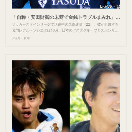
「自称・安田財閥の末裔で金銭トラブルまみれ」 久保建英が所属するソシエダ、新スポンサーの“裏の顔”とは（全文） | デイリー新潮
サッカースペインリーグで活躍中の久保建英（22）。彼が所属する
名門レアル・ソシエダは10月、日本のヤスダグループとスポンサ…
デイリー新潮