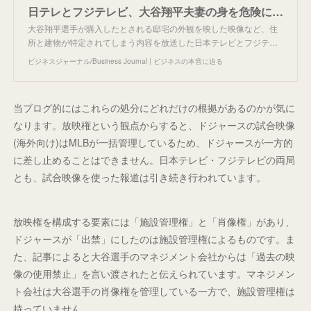
日テレとフジテレビ、大谷翔平夫妻の身を危険にさらす報道…球団が取材禁止か
大谷翔平選手が購入したとされる邸宅の外観を映した映像など、住
所と建物が特定されてしまう内容を放送した日本テレビとフジテ…
ビジネスジャーナル/Business Journal | ビジネスの本音に迫る
当ブログ的にはこれらの処分にどれだけの根拠があるのかが気に
なります。放映権という観点からすると、ドジャースの試合映像
(海外向け)はMLBが一括管理しているため、ドジャースが一方的
に差し止めることはできません。日本テレビ・フジテレビの両局
とも、試合映像を使った報道は引き続き行われています。
放映権を構成する要素には「施設管理権」と「肖像権」があり、
ドジャースが「出禁」にしたのは施設管理権によるものです。ま
た、記事によると大谷選手のマネジメント会社からは「過去の映
像の使用禁止」を言い渡されたと伝えられています。マネジメン
ト会社は大谷選手の肖像権を管理している一方で、施設管理権は
持っていません。