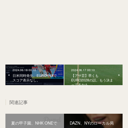
2024.06.18 00:10
2024.06.17 00:10
日米同時発生。EURO中継で
【アサ芸】早くも
スコア表示なし。
EURO2028の話。もう決ま
ってるかも。
関連記事
夏の甲子園、NHK ONEで
DAZN、NYのローカル局