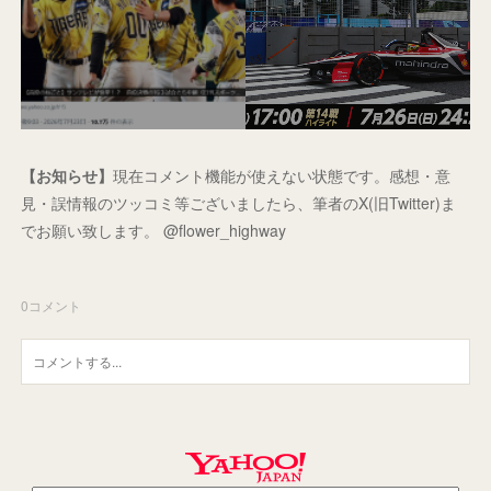
【お知らせ】
現在コメント機能が使えない状態です。感想・意
見・誤情報のツッコミ等ございましたら、筆者のX(旧Twitter)ま
でお願い致します。 @flower_highway
0
コメント