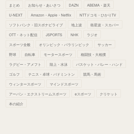
まとめ
お知らせ・あいさつ
DAZN
ABEMA・楽天
(
52
)
(
51
)
(
61
)
(
42
)
(
25
)
(
36
)
(
44
)
(
35
)
U-NEXT
Amazon・Apple・Netflix
NTTドコモ・ひかりTV
(
68
)
(
40
)
(
54
)
(
41
)
(
29
)
(
33
)
(
42
)
(
40
)
ソフトバンク・旧スポナビライブ
地上波
衛星波・スカパー
(
60
)
(
50
)
(
56
)
(
33
)
(
25
)
(
53
)
OTT・ネット配信
JSPORTS
NHK
ラジオ
(
50
)
(
39
)
(
42
)
スポーツ全般
(
58
)
オリンピック・パラリンピック
サッカー
(
56
)
(
38
)
(
32
)
(
41
)
(
34
)
(
42
)
野球
自転車
モータースポーツ
格闘技・大相撲
(
45
)
(
74
)
(
57
)
(
24
)
(
60
)
(
32
)
(
9
)
ラグビー・アメフト
陸上・水泳
バスケット・バレー・ハンド
(
70
)
(
41
)
(
28
)
(
13
)
(
37
)
(
22
)
ゴルフ
テニス・卓球・バドミントン
競馬・馬術
(
29
)
ウィンタースポーツ
(
29
)
マインドスポーツ
(
45
)
(
37
)
(
29
)
アーバン・エクストリームスポーツ
eスポーツ
クリケット
(
33
)
(
49
)
(
59
)
(
32
)
本の紹介
(
41
)
(
44
)
(
50
)
(
36
)
(
14
)