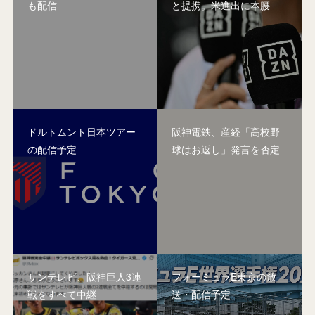
も配信
と提携。米進出に本腰
ドルトムント日本ツアー
阪神電鉄、産経「高校野
の配信予定
球はお返し」発言を否定
サンテレビ、阪神巨人3連
フォーミュラE東京の放
戦をすべて中継
送・配信予定