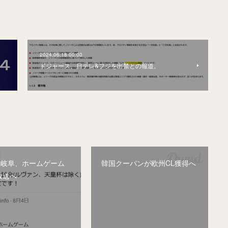
2024.06.18 00:00
ドジャース、日テレ&フジを出禁との報道。
&岐阜、ホームゲーム
韓国クーパンが欧州CL獲得へ
放送へ