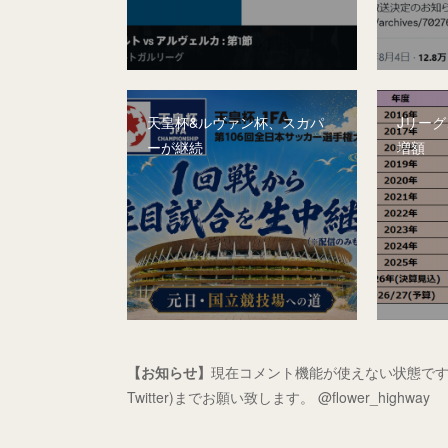
天皇杯&ルヴァン杯、スカパ
Jリー
ーが継続
増額
【お知らせ】
現在コメント機能が使えない状態です
Twitter)までお願い致します。 @flower_highway