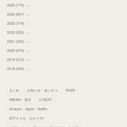
2025
(
719
(
16
)
)
(
55
)
2024
(
607
(
75
)
)
(
58
)
(
63
)
2023
(
719
(
51
)
)
(
58
)
(
57
)
(
48
)
2022
(
520
(
59
)
)
(
53
)
(
60
)
(
35
)
(
52
)
2021
(
353
(
65
)
)
(
59
)
(
62
)
(
51
)
(
55
)
(
44
)
2020
(
470
(
31
)
)
(
55
)
(
55
)
(
60
)
(
63
)
(
41
)
(
33
)
2019
(
512
(
34
)
)
(
67
)
(
61
)
(
59
)
(
53
)
(
43
)
(
34
)
(
32
)
2018
(
349
(
51
)
)
(
64
)
(
59
)
(
66
)
(
46
)
(
30
)
(
33
)
(
46
)
(
37
)
(
52
)
(
51
)
(
61
)
(
42
)
(
25
)
(
36
)
(
44
)
(
35
)
まとめ
お知らせ・あいさつ
DAZN
(
68
)
(
40
)
(
54
)
(
41
)
(
29
)
(
33
)
(
42
)
(
40
)
ABEMA・楽天
U-NEXT
(
60
)
(
50
)
(
56
)
(
33
)
(
25
)
(
53
)
(
50
)
(
39
)
Amazon・Apple・Netflix
(
42
)
(
58
)
(
56
)
(
38
)
(
32
)
(
41
)
(
34
)
(
42
)
NTTドコモ・ひかりTV
(
45
)
(
74
)
(
57
)
(
24
)
(
60
)
(
32
)
(
9
)