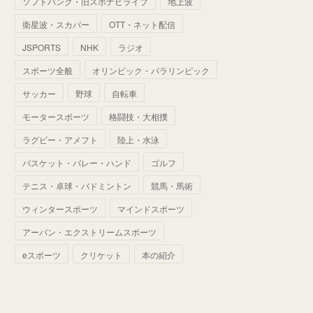
ソフトバンク・旧スポナビライブ
地上波
(
70
)
(
41
)
(
28
)
(
13
)
(
37
)
(
22
)
衛星波・スカパー
OTT・ネット配信
(
29
)
(
29
)
(
45
)
(
37
)
(
29
)
JSPORTS
NHK
ラジオ
(
33
)
(
49
)
(
59
)
(
32
)
スポーツ全般
オリンピック・パラリンピック
(
41
)
(
44
)
(
50
)
サッカー
野球
自転車
(
36
)
(
14
)
モータースポーツ
格闘技・大相撲
ラグビー・アメフト
陸上・水泳
バスケット・バレー・ハンド
ゴルフ
テニス・卓球・バドミントン
競馬・馬術
ウィンタースポーツ
マインドスポーツ
アーバン・エクストリームスポーツ
eスポーツ
クリケット
本の紹介