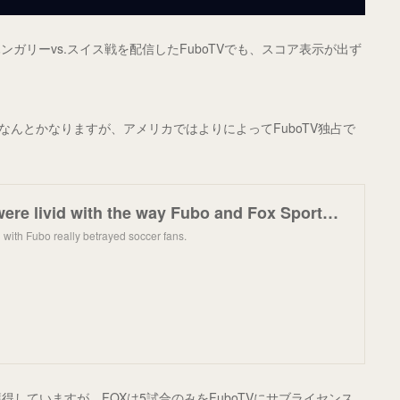
ガリーvs.スイス戦を配信したFuboTVでも、スコア表示が出ず
なんとかなりますが、アメリカではよりによってFuboTV独占で
Soccer fans were livid with the way Fubo and Fox Sports botched the Euro 2024 rollout
 with Fubo really betrayed soccer fans.
が獲得していますが、FOXは5試合のみをFuboTVにサブライセンス