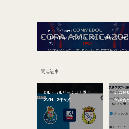
2024.06.18 03:10
【速報】コパ・アメリカ、スポナビが残り試合を配
信。
関連記事
ポルトガルリーグは今季も
J3奈良
DAZN。2年契約
全試合