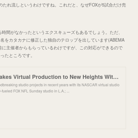
像のたれ流しというわけですね。これだと、なぜFOXが5試合だけ売
る時間がなかったというエクスキューズもあるでしょう。ただ、
名をカタカナに修正した独自のテロップを出しています(ABEMA
前に主催者からもらっているわけですが、この対応ができるので
かったところです。
FOX Sports Takes Virtual Production to New Heights With Groundbreaking ‘Basilica of Soccer’ Set for
dbreaking studio projects in recent years with its NASCAR virtual studio
-fueled FOX NFL Sunday studio in L.A.; ...