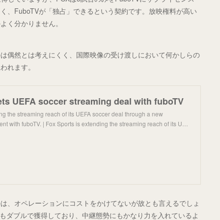
、FuboTVが「独占」できるという契約です。放映権料が高い
かよく分かりません。
のは偶然とは考えにくく、国際映像の受け渡しにおいて何かしらの
思われます。
ets UEFA soccer streaming deal with fuboTV
ing the streaming reach of its UEFA soccer deal through a new
t with fuboTV. | Fox Sports is extending the streaming reach of its U…
のは、オペレーションにコストをかけてないが故とも言えるでしょ
映権もダブルで獲得しており、中継態勢にもかなり力を入れているよ