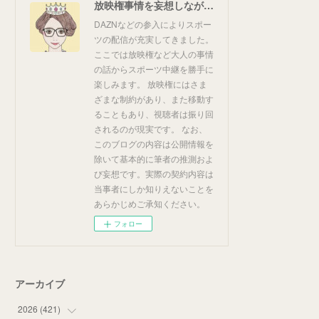
放映権事情を妄想しながらスポーツ中継を楽しむ
DAZNなどの参入によりスポー
ツの配信が充実してきました。
ここでは放映権など大人の事情
の話からスポーツ中継を勝手に
楽しみます。 放映権にはさま
ざまな制約があり、また移動す
ることもあり、視聴者は振り回
されるのが現実です。 なお、
このブログの内容は公開情報を
除いて基本的に筆者の推測およ
び妄想です。実際の契約内容は
当事者にしか知りえないことを
あらかじめご承知ください。
フォロー
アーカイブ
2026
(
421
)