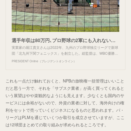
選手年収は80万円､プロ野球の2軍にも入れない…ホリエモンが画策する｢独立リーグで高給取りになる｣唯一の方法 なぜ外国人を｢助っ人｣扱いにするのか
実業家の堀江貴文さんは2022年、九州のプロ野球独立リーグで新球
団「北九州下関フェニックス」を創立した。総監督は、WBC優勝…
PRESIDENT Online（プレジデントオンライン）
これも一点だけ触れておくと、NPBの放映権一括管理はいいこと
だと思う一方で、それを「サブスク業者」が高く買ってくれると
いう展望はやや楽観的なようにも見えます。少なくとも国内のサ
ービスには余裕がないので、外資の業者に対して、海外向けの権
利をセットで売っていくビジネスになるものと思われます。パ・
リーグはPLMを通じていくつか取引を成立させていますが、ここ
は12球団まとめての取り組みが求められるところです。