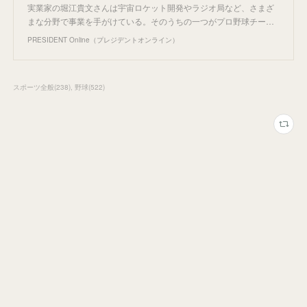
実業家の堀江貴文さんは宇宙ロケット開発やラジオ局など、さまざ
まな分野で事業を手がけている。そのうちの一つがプロ野球チー…
PRESIDENT Online（プレジデントオンライン）
スポーツ全般
(
238
)
野球
(
522
)