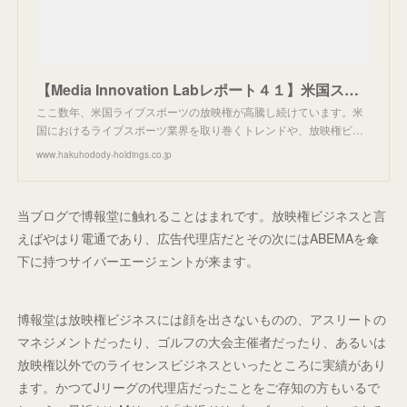
【Media Innovation Labレポート４１】米国スポーツ＆メディアビジネス最前線 | グループトピックス | 博報堂ＤＹホールディングス
ここ数年、米国ライブスポーツの放映権が高騰し続けています。米
国におけるライブスポーツ業界を取り巻くトレンドや、放映権ビ…
www.hakuhodody-holdings.co.jp
当ブログで博報堂に触れることはまれです。放映権ビジネスと言
えばやはり電通であり、広告代理店だとその次にはABEMAを傘
下に持つサイバーエージェントが来ます。
博報堂は放映権ビジネスには顔を出さないものの、アスリートの
マネジメントだったり、ゴルフの大会主催者だったり、あるいは
放映権以外でのライセンスビジネスといったところに実績があり
ます。かつてJリーグの代理店だったことをご存知の方もいるで