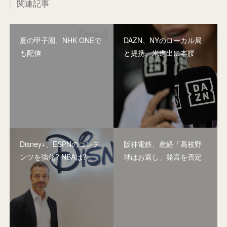
関連記事
夏の甲子園、NHK ONEで
DAZN、NYのローカル局
も配信
と提携。米進出に本腰
Disney+、ESPNのコンテ
阪神電鉄、産経「高校野
ンツを強化? NBAは?
球はお返し」発言を否定