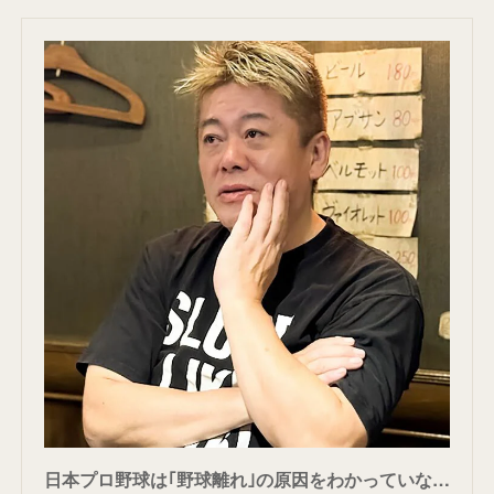
日本プロ野球は｢野球離れ｣の原因をわかっていない…ホリエモン｢NPBが12球団制を死守する本当の理由｣ 既得権益を守ることを何より優先している