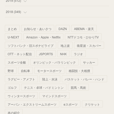
(
34
)
2019
(
512
)
(
67
)
(
61
)
(
59
)
(
53
)
(
43
)
(
34
)
(
32
)
(
51
)
2018
(
349
)
(
64
)
(
59
)
(
66
)
(
46
)
(
30
)
(
33
)
(
46
)
(
37
)
まとめ
お知らせ・あいさつ
DAZN
ABEMA・楽天
(
52
)
(
51
)
(
61
)
(
42
)
(
25
)
(
36
)
(
44
)
(
35
)
U-NEXT
Amazon・Apple・Netflix
NTTドコモ・ひかりTV
(
68
)
(
40
)
(
54
)
(
41
)
(
29
)
(
33
)
(
42
)
(
40
)
ソフトバンク・旧スポナビライブ
地上波
衛星波・スカパー
(
60
)
(
50
)
(
56
)
(
33
)
(
25
)
(
53
)
OTT・ネット配信
JSPORTS
NHK
ラジオ
(
50
)
(
39
)
(
42
)
スポーツ全般
(
58
)
オリンピック・パラリンピック
サッカー
(
56
)
(
38
)
(
32
)
(
41
)
(
34
)
(
42
)
野球
自転車
モータースポーツ
格闘技・大相撲
(
45
)
(
74
)
(
57
)
(
24
)
(
60
)
(
32
)
(
9
)
ラグビー・アメフト
陸上・水泳
バスケット・バレー・ハンド
(
70
)
(
41
)
(
28
)
(
13
)
(
37
)
(
22
)
ゴルフ
テニス・卓球・バドミントン
競馬・馬術
(
29
)
ウィンタースポーツ
(
29
)
マインドスポーツ
(
45
)
(
37
)
(
29
)
アーバン・エクストリームスポーツ
eスポーツ
クリケット
(
33
)
(
49
)
(
59
)
(
32
)
本の紹介