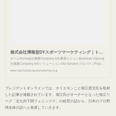
株式会社博報堂DYスポーツマーケティング｜トップページ
ホームHome会社概要Company Info事業ビジョンBusiness Vision会
社概要Company InfoソリューションOur SolutionプロパティProp…
www.hakuhodody-sportsmarketing.co.jp
プレジデントオンラインでは、ホリエモンこと堀江貴文氏を取材
した記事が連載されています。堀江氏がオーナーとなった独立リ
ーグ「北九州下関フェニックス」の経営の話から、日本のプロ野
球全体の話へと発展していきます。