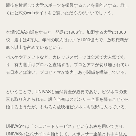
競技を横断して大学スポーツを振興することを目的とする。詳し
くは公式のwebサイトをご覧いただくのがよいでしょう。
本場NCAAの話をすると、発足は1906年。加盟する大学は1300
校、選手は4万人。年間の収入はおよそ1000億円で、放映権料が
80%以上を占めているという。
バスケやアメフトなど、カレッジスポーツは全米で大人気であ
り、有力選手はプロへと直結する。プロとアマが切り離されてい
る日本とは違い、プロとアマが協力しあう関係を構築している。
ということで、UNIVASも当然資金が必要であり、ビジネスの要
素も取り入れられる。設立当初はスポンサー企業を募ることから
始まるようだが、もちろん放映権ビジネスも視野に入っている。
UNIVASでは「シェアードサービス」という名称を用いており、
UNIVASの公式サイトを軸として、スポンサー企業とも手を組ん