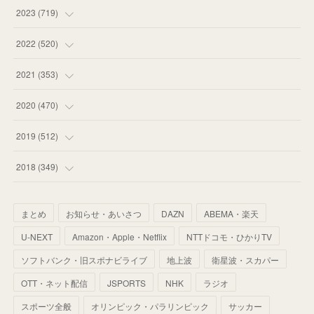
(
58
)
(
63
)
(
51
)
2023
(
719
)
(
58
)
(
57
)
(
48
)
(
59
)
2022
(
520
)
(
53
)
(
60
)
(
35
)
(
52
)
(
65
)
2021
(
353
)
(
59
)
(
62
)
(
51
)
(
55
)
(
44
)
(
31
)
2020
(
470
)
(
55
)
(
55
)
(
60
)
(
63
)
(
41
)
(
33
)
(
34
)
2019
(
512
)
(
67
)
(
61
)
(
59
)
(
53
)
(
43
)
(
34
)
(
32
)
(
51
)
2018
(
349
)
(
64
)
(
59
)
(
66
)
(
46
)
(
30
)
(
33
)
(
46
)
(
37
)
まとめ
お知らせ・あいさつ
DAZN
ABEMA・楽天
(
52
)
(
51
)
(
61
)
(
42
)
(
25
)
(
36
)
(
44
)
(
35
)
U-NEXT
Amazon・Apple・Netflix
NTTドコモ・ひかりTV
(
68
)
(
40
)
(
54
)
(
41
)
(
29
)
(
33
)
(
42
)
(
40
)
ソフトバンク・旧スポナビライブ
地上波
衛星波・スカパー
(
60
)
(
50
)
(
56
)
(
33
)
(
25
)
(
53
)
OTT・ネット配信
JSPORTS
NHK
ラジオ
(
50
)
(
39
)
(
42
)
スポーツ全般
(
58
)
オリンピック・パラリンピック
サッカー
(
56
)
(
38
)
(
32
)
(
41
)
(
34
)