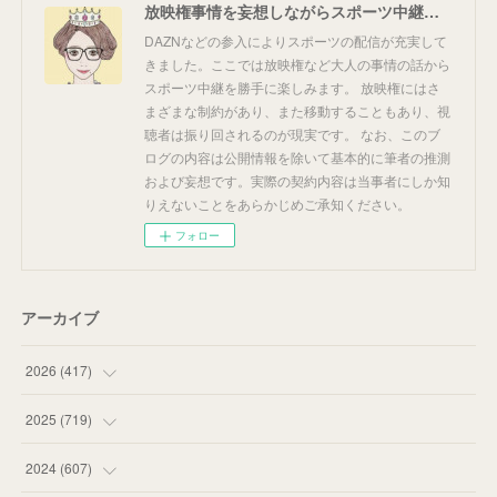
放映権事情を妄想しながらスポーツ中継を楽しむ
DAZNなどの参入によりスポーツの配信が充実して
きました。ここでは放映権など大人の事情の話から
スポーツ中継を勝手に楽しみます。 放映権にはさ
まざまな制約があり、また移動することもあり、視
聴者は振り回されるのが現実です。 なお、このブ
ログの内容は公開情報を除いて基本的に筆者の推測
および妄想です。実際の契約内容は当事者にしか知
りえないことをあらかじめご承知ください。
フォロー
アーカイブ
2026
(
417
)
(
12
)
2025
(
719
)
(
55
)
(
75
)
2024
(
607
)