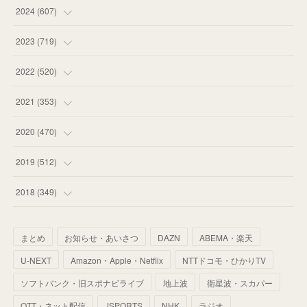
(
55
)
(
75
)
2024
(
607
)
(
58
)
(
63
)
(
51
)
2023
(
719
)
(
58
)
(
57
)
(
48
)
(
59
)
2022
(
520
)
(
53
)
(
60
)
(
35
)
(
52
)
(
65
)
2021
(
353
)
(
59
)
(
62
)
(
51
)
(
55
)
(
44
)
(
31
)
2020
(
470
)
(
55
)
(
55
)
(
60
)
(
63
)
(
41
)
(
33
)
(
34
)
2019
(
512
)
(
67
)
(
61
)
(
59
)
(
53
)
(
43
)
(
34
)
(
32
)
(
51
)
2018
(
349
)
(
64
)
(
59
)
(
66
)
(
46
)
(
30
)
(
33
)
(
46
)
(
37
)
まとめ
お知らせ・あいさつ
DAZN
ABEMA・楽天
(
52
)
(
51
)
(
61
)
(
42
)
(
25
)
(
36
)
(
44
)
(
35
)
U-NEXT
Amazon・Apple・Netflix
NTTドコモ・ひかりTV
(
68
)
(
40
)
(
54
)
(
41
)
(
29
)
(
33
)
(
42
)
(
40
)
ソフトバンク・旧スポナビライブ
地上波
衛星波・スカパー
(
60
)
(
50
)
(
56
)
(
33
)
(
25
)
(
53
)
OTT・ネット配信
JSPORTS
NHK
ラジオ
(
50
)