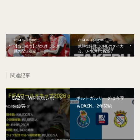
2024.07.27 08:05
2024.07.27 00:00
【当日発表】清水vs.ランス
武尊復帰戦はONEのタイ大
戦の配信決定。
会。U-NEXTで配信。
関連記事
DAZN、W杯視聴レポート
ポルトガルリーグは今季
を公表
もDAZN。2年契約