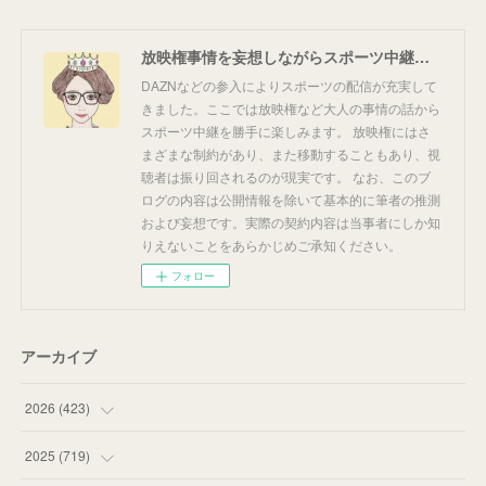
放映権事情を妄想しながらスポーツ中継を楽しむ
DAZNなどの参入によりスポーツの配信が充実して
きました。ここでは放映権など大人の事情の話から
スポーツ中継を勝手に楽しみます。 放映権にはさ
まざまな制約があり、また移動することもあり、視
聴者は振り回されるのが現実です。 なお、このブ
ログの内容は公開情報を除いて基本的に筆者の推測
および妄想です。実際の契約内容は当事者にしか知
りえないことをあらかじめご承知ください。
フォロー
アーカイブ
2026
(
423
)
(
18
)
2025
(
719
)