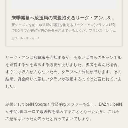
来季開幕へ放送局の問題抱えるリーグ・アン…8クラブに破産宣告の危機… - 超ワールドサッカー！
新シーズンを前に放送局の問題を抱えるリーグ・アン(フランス1部)
で8クラブが破産宣告の危機を迎えているようだ。フランス『レキ…
超ワールドサッカー！
リーグ・アンは放映権を売却するか、あるいは自らのチャンネル
を運営するかを選択する必要がありました。後者を選んだ場合、
すぐには収入が入らないため、クラブへの分配が滞ります。その
結果、資金繰りの厳しいクラブが破産するのではと言われていま
した。
結果としてbeIN Sportsも救済的なオファーを出し、DAZNとbeIN
が年間5億ユーロで放映権を購入することとなったため、これら
の懸念はいったん去ったと言ってよいでしょう。