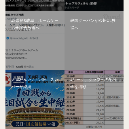
J3奈良&岐阜、ホームゲー
韓国クーパンが欧州CL獲
ム全試合放送へ
得へ
天皇杯&ルヴァン杯、スカ
Jリーグ、クラブへの配分
パーが継続
金を増額