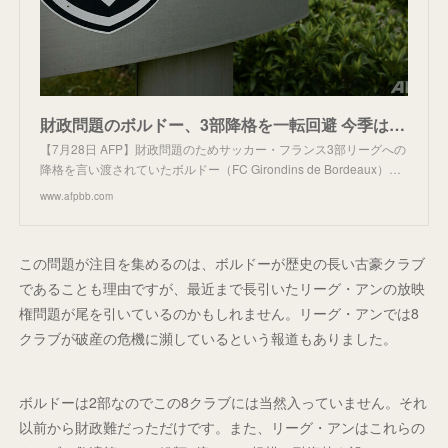
財政問題のボルドー、3部降格を一転回避 今季は2部に参戦
【7月28日 AFP】財政問題のためサッカー・フランス3部リーグへの
降格を言い渡されていたボルドー（FC Girondins de Bordeaux）…
www.afpbb.com
この問題が注目を集めるのは、ボルドーが歴史の長い古豪クラブ
であることも理由ですが、最近まで長引いたリーグ・アンの放映
権問題が尾を引いているのかもしれません。リーグ・アンでは8
クラブが破産の危機に瀕しているという報道もありました。
ボルドーは2部なのでこの8クラブには当然入っていません。それ
以前から財政難だっただけです。また、リーグ・アンはこれらの