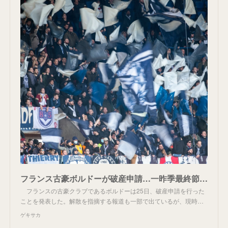
フランス古豪ボルドーが破産申請…一昨季最終節は“大勝で1部復帰”チャンスもサポ暴動で敗戦扱い | ゲキサカ
フランスの古豪クラブであるボルドーは25日、破産申請を行った
ことを発表した。解散を指摘する報道も一部で出ているが、現時…
ゲキサカ