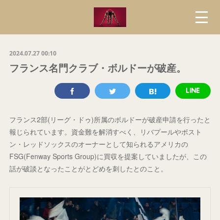
2024.07.27 00:10
フランス名門クラブ・ボルドーが破産。
フランス2部(リーグ・ドゥ)所属のボルドーが破産申請を行ったと
報じられています。資金難を解消すべく、リバプールやボスト
ン・レッドソックスのオーナーとして知られるアメリカの
FSG(Fenway Sports Group)に買収を提案していましたが、この
話が破談となったことがとどめを刺したとのこと。