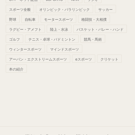
(
39
)
(
42
)
スポーツ全般
(
58
)
オリンピック・パラリンピック
サッカー
(
56
)
(
38
)
(
32
)
(
41
)
(
34
)
(
42
)
野球
自転車
モータースポーツ
格闘技・大相撲
(
45
)
(
74
)
(
57
)
(
24
)
(
60
)
(
32
)
(
9
)
ラグビー・アメフト
陸上・水泳
バスケット・バレー・ハンド
(
70
)
(
41
)
(
28
)
(
13
)
(
37
)
(
22
)
ゴルフ
テニス・卓球・バドミントン
競馬・馬術
(
29
)
ウィンタースポーツ
(
29
)
マインドスポーツ
(
45
)
(
37
)
(
29
)
アーバン・エクストリームスポーツ
eスポーツ
クリケット
(
33
)
(
49
)
(
59
)
(
32
)
本の紹介
(
41
)
(
44
)
(
50
)
(
36
)
(
14
)