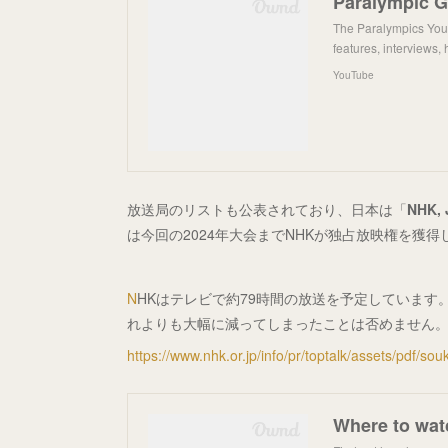
Paralympic 
The Paralympics YouT
features, interviews
YouTube
放送局のリストも公表されており、日本は「
NHK, 
は今回の2024年大会までNHKが独占放映権を獲
N
HKはテレビで約79時間の放送を予定しています。
れよりも大幅に減ってしまったことは否めません。そ
https://www.nhk.or.jp/info/pr/toptalk/assets/pdf/s
Where to wat