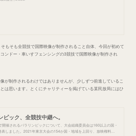
たが、そもそも全競技で国際映像が制作されること自体、今回が初めて
コンドー・車いすフェンシングの3競技で国際映像が制作され
映像が制作されるわけではありませんが、少しずつ前進しているこ
いとは思います。とくにチャリティーを掲げている某民放局にはひ
ンピック、全競技中継へ。
で開催されるパラリンピックについて、大会組織委員会は160以上の国・
表しました。2021年東京大会の154か国・地域を上回り、放映権料…