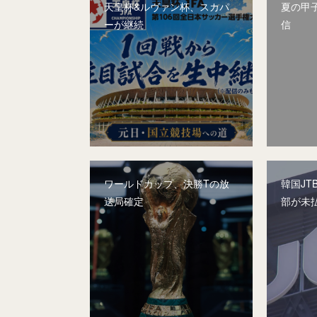
天皇杯&ルヴァン杯、スカパ
夏の甲子
ーが継続
信
ワールドカップ、決勝Tの放
韓国JT
送局確定
部が未