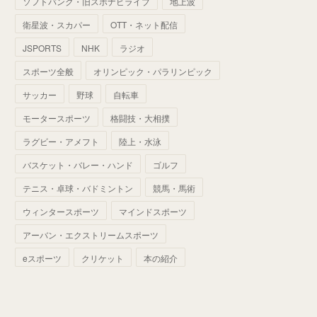
ソフトバンク・旧スポナビライブ
地上波
(
70
)
(
41
)
(
28
)
(
13
)
(
37
)
(
22
)
衛星波・スカパー
OTT・ネット配信
(
29
)
(
29
)
(
45
)
(
37
)
(
29
)
JSPORTS
NHK
ラジオ
(
33
)
(
49
)
(
59
)
(
32
)
スポーツ全般
オリンピック・パラリンピック
(
41
)
(
44
)
(
50
)
サッカー
野球
自転車
(
36
)
(
14
)
モータースポーツ
格闘技・大相撲
ラグビー・アメフト
陸上・水泳
バスケット・バレー・ハンド
ゴルフ
テニス・卓球・バドミントン
競馬・馬術
ウィンタースポーツ
マインドスポーツ
アーバン・エクストリームスポーツ
eスポーツ
クリケット
本の紹介