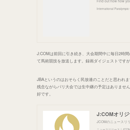
Find out how how yo
International Paralympi
J:COMは前回に引き続き、大会期間中に毎日2
て馬術競技を放送します。録画ダイジェストです
JBAというのはおそらく民放連のことだと思われ
残念ながらパリ大会では生中継の予定はありませ
好です。
JCOMのニュースリ
ニュースリリース | JCOM