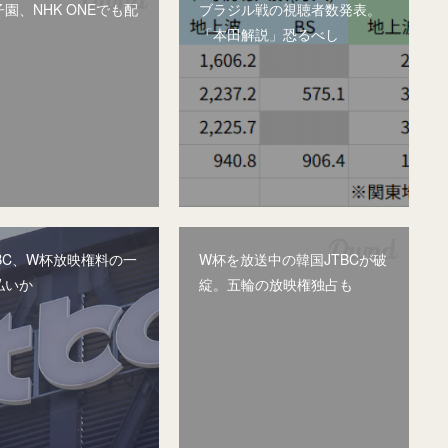
園、NHK ONEでも配
ブラジル戦の視聴者数発表。
「本田解説」恐るべし
BC、W杯放映権料の一
W杯を放送中の韓国JTBCが破
払いか
綻。五輪の放映権独占も