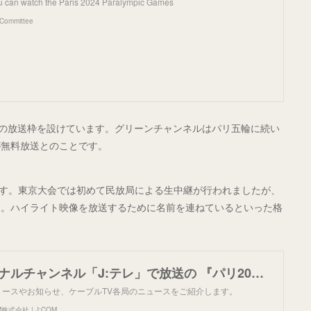
u can watch the Paris 2024 Paralympic Games
c Committee
時間の放送枠を設けています。グリーンチャンネルはパリ五輪に続い
が無料放送とのことです。
ます。東京大会では初めて民放局による生中継が行われましたが、
ん。ハイライト映像を放送するために名前を連ねているといった格
J:COMオリジナルチャンネル「J:テレ」で放送の 『パリ2024パラリンピック』12日間連続放送とメインMCが中山秀征さんに決定！|ニュースリリース | JCOM株式会社 | J:COM
リースやお知らせ、ケーブルTV各局のニュースをご紹介します。
株式会社 | J:COM