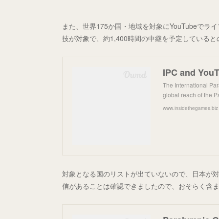
また、世界175か国・地域を対象にYouTubeで
技が対象で、約1,400時間の中継を予定している
The International Pa
global reach of the 
www.insidethegames.biz
対象となる国のリストが出ていないので、日本が
信があることは確認できましたので、おそらく含