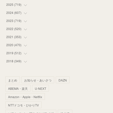
2025
(
719
(
18
)
)
(
55
)
2024
(
607
(
75
)
)
(
58
)
(
63
)
2023
(
719
(
51
)
)
(
58
)
(
57
)
(
48
)
2022
(
520
(
59
)
)
(
53
)
(
60
)
(
35
)
(
52
)
2021
(
353
(
65
)
)
(
59
)
(
62
)
(
51
)
(
55
)
(
44
)
2020
(
470
(
31
)
)
(
55
)
(
55
)
(
60
)
(
63
)
(
41
)
(
33
)
2019
(
512
(
34
)
)
(
67
)
(
61
)
(
59
)
(
53
)
(
43
)
(
34
)
(
32
)
2018
(
349
(
51
)
)
(
64
)
(
59
)
(
66
)
(
46
)
(
30
)
(
33
)
(
46
)
(
37
)
(
52
)
(
51
)
(
61
)
(
42
)
(
25
)
(
36
)
(
44
)
(
35
)
まとめ
お知らせ・あいさつ
DAZN
(
68
)
(
40
)
(
54
)
(
41
)
(
29
)
(
33
)
(
42
)
(
40
)
ABEMA・楽天
U-NEXT
(
60
)
(
50
)
(
56
)
(
33
)
(
25
)
(
53
)
(
50
)
(
39
)
Amazon・Apple・Netflix
(
42
)
(
58
)
(
56
)
(
38
)
(
32
)
(
41
)
(
34
)
(
42
)
NTTドコモ・ひかりTV
(
45
)
(
74
)
(
57
)
(
24
)
(
60
)
(
32
)
(
9
)