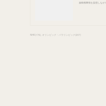
放映権事情を妄想しなが
NHK
(
176
)
オリンピック・パラリンピック
(
207
)