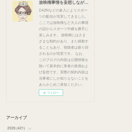
放映権事情を妄想しながらスポーツ中継を楽しむ
DAZNなどの参入によりスポー
ツの配信が充実してきました。
ここでは放映権など大人の事情
の話からスポーツ中継を勝手に
楽しみます。 放映権にはさま
ざまな制約があり、また移動す
ることもあり、視聴者は振り回
されるのが現実です。 なお、
このブログの内容は公開情報を
除いて基本的に筆者の推測およ
び妄想です。実際の契約内容は
当事者にしか知りえないことを
あらかじめご承知ください。
フォロー
アーカイブ
2026
(
421
)