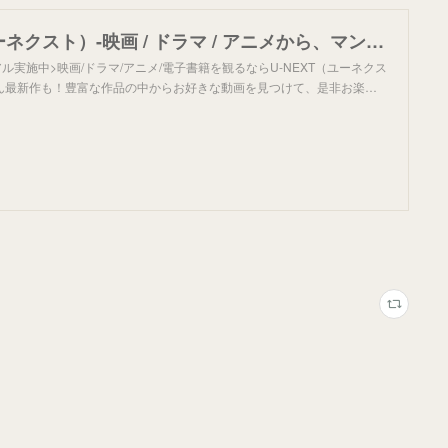
U-NEXT（ユーネクスト）-映画 / ドラマ / アニメから、マンガや雑誌といった電子書籍まで-│31日間無料トライアル
アル実施中>映画/ドラマ/アニメ/電子書籍を観るならU-NEXT（ユーネクス
ん最新作も！豊富な作品の中からお好きな動画を見つけて、是非お楽…
＞