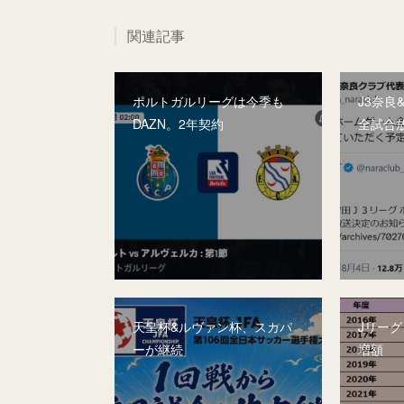
関連記事
ポルトガルリーグは今季も
J3奈良
DAZN。2年契約
全試合
天皇杯&ルヴァン杯、スカパ
Jリー
ーが継続
増額