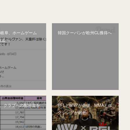
&岐阜、ホームゲーム
韓国クーパンが欧州CL獲得へ
放送へ
グ、クラブへの配分金を
PFLとMVPが合併。MMAとボ
クシングが融合