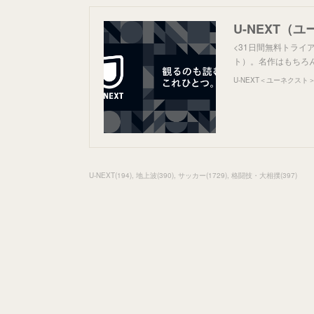
<31日間無料トライ
ト）。名作はもちろ
U-NEXT＜ユーネクスト
U-NEXT
(
194
)
地上波
(
390
)
サッカー
(
1729
)
格闘技・大相撲
(
397
)