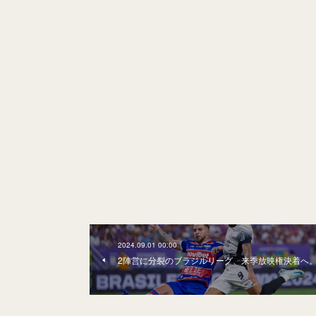
2024.09.01 00:00
2陣営に分裂のブラジルリーグ、来季放映権決着へ