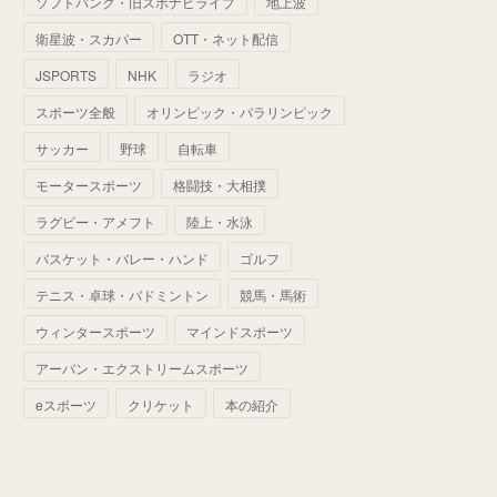
ソフトバンク・旧スポナビライブ
地上波
(
70
)
(
41
)
(
28
)
(
13
)
(
37
)
(
22
)
衛星波・スカパー
OTT・ネット配信
(
29
)
(
29
)
(
45
)
(
37
)
(
29
)
JSPORTS
NHK
ラジオ
(
33
)
(
49
)
(
59
)
(
32
)
スポーツ全般
オリンピック・パラリンピック
(
41
)
(
44
)
(
50
)
サッカー
野球
自転車
(
36
)
(
14
)
モータースポーツ
格闘技・大相撲
ラグビー・アメフト
陸上・水泳
バスケット・バレー・ハンド
ゴルフ
テニス・卓球・バドミントン
競馬・馬術
ウィンタースポーツ
マインドスポーツ
アーバン・エクストリームスポーツ
eスポーツ
クリケット
本の紹介