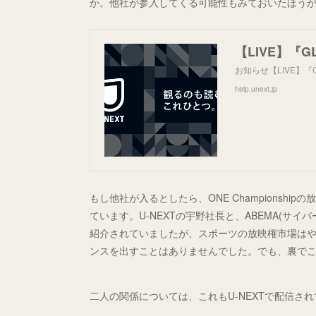
か。他社が参入してくる可能性もみておいたほう
お知らせ【LIVE】
help.unext.jp
もし他社が入るとしたら、ONE Championsh
ています。U-NEXTの宇野社長と、ABEMA(サ
紹介されていましたが、スポーツの放映権市場はや
ンスを出すことはありませんでした。でも、裏で
二人の関係については、これもU-NEXTで配信