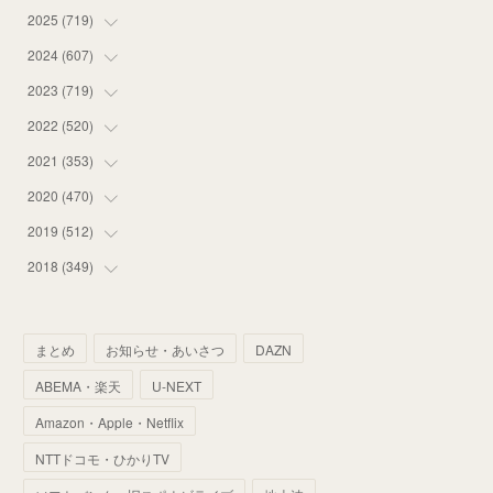
2025
(
719
(
16
)
)
(
55
)
2024
(
607
(
75
)
)
(
58
)
(
63
)
2023
(
719
(
51
)
)
(
58
)
(
57
)
(
48
)
2022
(
520
(
59
)
)
(
53
)
(
60
)
(
35
)
(
52
)
2021
(
353
(
65
)
)
(
59
)
(
62
)
(
51
)
(
55
)
(
44
)
2020
(
470
(
31
)
)
(
55
)
(
55
)
(
60
)
(
63
)
(
41
)
(
33
)
2019
(
512
(
34
)
)
(
67
)
(
61
)
(
59
)
(
53
)
(
43
)
(
34
)
(
32
)
2018
(
349
(
51
)
)
(
64
)
(
59
)
(
66
)
(
46
)
(
30
)
(
33
)
(
46
)
(
37
)
(
52
)
(
51
)
(
61
)
(
42
)
(
25
)
(
36
)
(
44
)
(
35
)
まとめ
お知らせ・あいさつ
DAZN
(
68
)
(
40
)
(
54
)
(
41
)
(
29
)
(
33
)
(
42
)
(
40
)
ABEMA・楽天
U-NEXT
(
60
)
(
50
)
(
56
)
(
33
)
(
25
)
(
53
)
(
50
)
(
39
)
Amazon・Apple・Netflix
(
42
)
(
58
)
(
56
)
(
38
)
(
32
)
(
41
)
(
34
)
(
42
)
NTTドコモ・ひかりTV
(
45
)
(
74
)
(
57
)
(
24
)
(
60
)
(
32
)
(
9
)