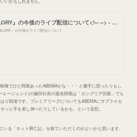
がいいかもしれません。
【LIVE】『GLORY』の今後のライブ配信について<!-- --> - お知らせ | U-NEXTヘルプセンター
『GLORY』の今後のライブ配信について
ipの放映権でひと悶着あったABEMAかな・・・と勝手に思ったりもし
イバーエージェント)の藤田社長の盟友関係は「カンブリア宮殿」でも
はり戦場です。プレミアリーグについてもABEMAにサブライセ
こそっと手を差し伸べたりしているかも、という妄想。
されている「ネット興亡記」を観ていただくのがよいかと思います。