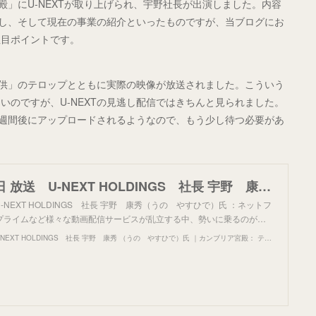
殿」にU-NEXTが取り上げられ、宇野社長が出演しました。内容
直し、そして現在の事業の紹介といったものですが、当ブログにお
注目ポイントです。
T提供」のテロップとともに実際の映像が放送されました。こういう
いのですが、U-NEXTの見逃し配信ではきちんと見られました。
送1週間後にアップロードされるようなので、もう少し待つ必要があ
2024年8月29日 放送 U-NEXT HOLDINGS 社長 宇野 康秀 （うの やすひで）氏 ｜カンブリア宮殿： テレビ東京
 U-NEXT HOLDINGS 社長 宇野 康秀（うの やすひで）氏 ：ネットフ
プライムなど様々な動画配信サービスが乱立する中、勢いに乗るのが…
2024年8月29日 放送 U-NEXT HOLDINGS 社長 宇野 康秀 （うの やすひで）氏 ｜カンブリア宮殿： テレビ東京