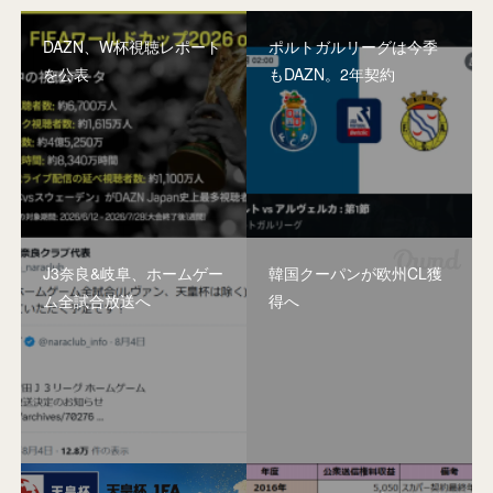
DAZN、W杯視聴レポート
ポルトガルリーグは今季
を公表
もDAZN。2年契約
J3奈良&岐阜、ホームゲー
韓国クーパンが欧州CL獲
ム全試合放送へ
得へ