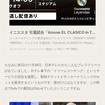
イニエスタ 引退試合「Amuse EL CLASICO in Tokyopresented by VITAS」Hulu独占ライブ＆見逃し配信決定！
ＨＪホールディングス株式会社のプレスリリース（2024年11月29日
18時00分）イニエスタ 引退試合「Amuse EL CLASICO in Tokyop…
プレスリリース・ニュースリリース配信シェアNo.1｜PR TIMES
ちなみに前日の11月28日、日本テレビからこんなプレスリリース
が出ていました。日テレ傘下の「ドリームコーチング」というサ
ービスが試合を協賛し、観戦チケットとサッカークリニックのセ
ットを販売するというものです。後付けにはなりますが、この時
点でhuluでの配信は匂わせていたということですね。