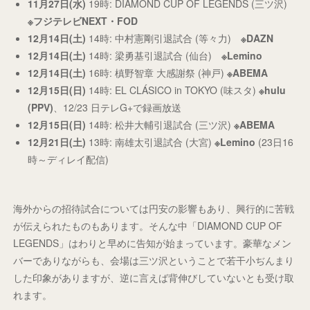
11月27日(水)
19時: DIAMOND CUP OF LEGENDS (三ツ沢)
※フジテレビNEXT・FOD
12月14日(土)
14時: 中村憲剛引退試合 (等々力)
※DAZN
12月14日(土)
14時: 梁勇基引退試合 (仙台)
※Lemino
12月14日(土)
16時: 槙野智章 大感謝祭 (神戸)
※ABEMA
12月15日(日)
14時: EL CLÁSICO in TOKYO (味スタ)
※hulu
(PPV)
、12/23 日テレG+で録画放送
12月15日(日)
14時: 松井大輔引退試合 (三ツ沢)
※ABEMA
12月21日(土)
13時: 南雄太引退試合 (大宮)
※Lemino
(23日16
時～ディレイ配信)
海外からの招待試合については円安の影響もあり、興行的に苦戦
が伝えられたものもあります。そんな中「DIAMOND CUP OF
LEGENDS」はわりと早めに告知が始まっています。豪華なメン
バーでありながらも、会場は三ツ沢ということで若干小ぢんまり
した印象がありますが、逆に言えば背伸びしていないとも受け取
れます。