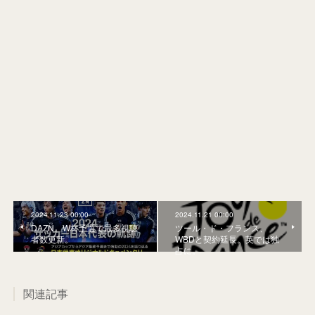
2024.11.23 00:00
2024.11.21 00:00
DAZN、W杯予選で最多視聴
ツール・ド・フランス、
者数更新。
WBDと契約延長。英では独
占に。
関連記事