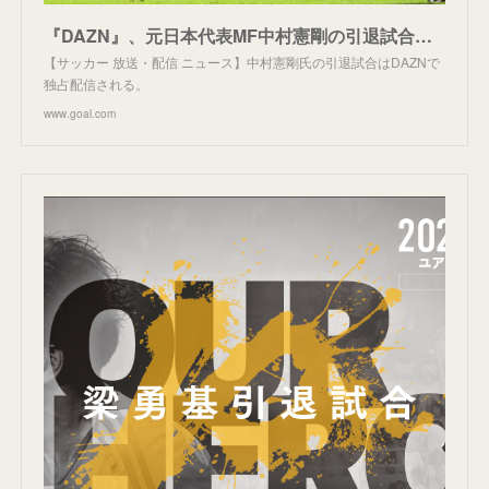
『DAZN』、元日本代表MF中村憲剛の引退試合を独占配信。出場メンバーは？ | Goal.com 日本
【サッカー 放送・配信 ニュース】中村憲剛氏の引退試合はDAZNで
独占配信される。
www.goal.com