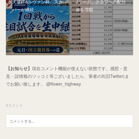
天皇杯&ルヴァン杯、スカ
Jリーグ、クラブへの配分
パーが継続
金を増額
【お知らせ】
現在コメント機能が使えない状態です。感想・意
見・誤情報のツッコミ等ございましたら、筆者のX(旧Twitter)ま
でお願い致します。 @flower_highway
0
コメント