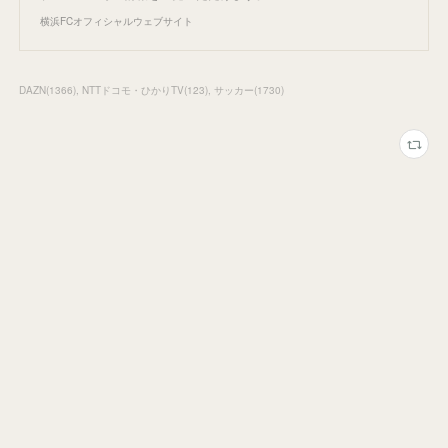
横浜FCオフィシャルウェブサイト
DAZN
(
1366
)
NTTドコモ・ひかりTV
(
123
)
サッカー
(
1730
)