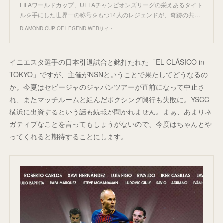
FIFAワールドカップ、UEFAチャンピオンズリーグの栄えあるタイト
ルを手にした世界一の称号をもつ14人のレジェンドが、奇跡の共…
DIAMOND CUP OF LEGEND WEBサイト
イニエスタ選手の日本引退試合と銘打たれた「EL CLÁSICO in
TOKYO」ですが、主催がNSNということで果たしてどうなるの
か。今夏はセビージャのジャパンツアーが直前になって中止さ
れ、またマッチルームと組んだボクシング興行も失敗に。YSCC
横浜に出資するという話も続報が聞かれません。まぁ、あまりネ
ガティブなことを言ってもしょうがないので、今度はちゃんとや
ってくれると期待することにします。