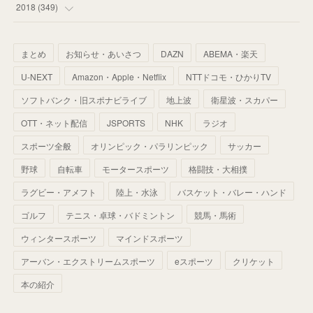
(
53
)
(
43
)
(
34
)
(
32
)
(
51
)
2018
(
349
)
(
64
)
(
59
)
(
66
)
(
46
)
(
30
)
(
33
)
(
46
)
(
37
)
まとめ
お知らせ・あいさつ
DAZN
ABEMA・楽天
(
52
)
(
51
)
(
61
)
(
42
)
(
25
)
(
36
)
(
44
)
(
35
)
U-NEXT
Amazon・Apple・Netflix
NTTドコモ・ひかりTV
(
68
)
(
40
)
(
54
)
(
41
)
(
29
)
(
33
)
(
42
)
(
40
)
ソフトバンク・旧スポナビライブ
地上波
衛星波・スカパー
(
60
)
(
50
)
(
56
)
(
33
)
(
25
)
(
53
)
OTT・ネット配信
JSPORTS
NHK
ラジオ
(
50
)
(
39
)
(
42
)
スポーツ全般
(
58
)
オリンピック・パラリンピック
サッカー
(
56
)
(
38
)
(
32
)
(
41
)
(
34
)
(
42
)
野球
自転車
モータースポーツ
格闘技・大相撲
(
45
)
(
74
)
(
57
)
(
24
)
(
60
)
(
32
)
(
9
)
ラグビー・アメフト
陸上・水泳
バスケット・バレー・ハンド
(
70
)
(
41
)
(
28
)
(
13
)
(
37
)
(
22
)
ゴルフ
テニス・卓球・バドミントン
競馬・馬術
(
29
)
ウィンタースポーツ
(
29
)
マインドスポーツ
(
45
)
(
37
)
(
29
)
アーバン・エクストリームスポーツ
eスポーツ
クリケット
(
33
)
(
49
)
(
59
)
(
32
)
本の紹介
(
41
)
(
44
)
(
50
)