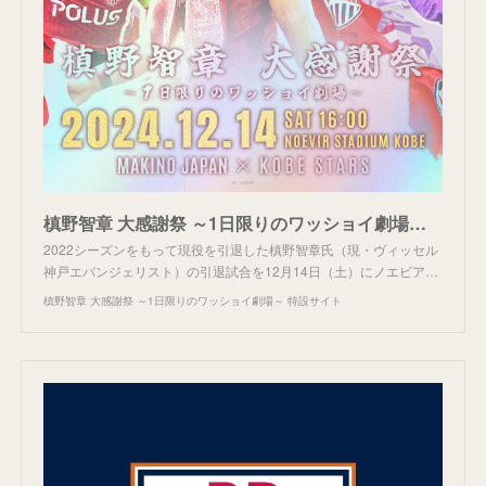
槙野智章 大感謝祭 ～1日限りのワッショイ劇場～ 特設サイト
2022シーズンをもって現役を引退した槙野智章氏（現・ヴィッセル
神戸エバンジェリスト）の引退試合を12月14日（土）にノエビア…
槙野智章 大感謝祭 ～1日限りのワッショイ劇場～ 特設サイト