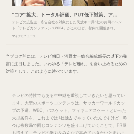
“コア”拡大、トータル評価、PUT低下対策、アニメ枠増加…民放キー局編成責任者が語る戦略
テレビの広告主・広告会社を対象にした民放キー局5社の共同イベン
ト「テレビカンファレンス2024」がこのほど、都内で開催され、…
マイナビニュース
当ブログ的には、テレビ朝日・河野太一総合編成部長の以下の発
言に注目しました。いわゆる「テレビ離れ」を食い止めるための
対策として、このように述べています。
テレビの特性でもある生中継を重視していきたいと思ってい
ます。大型のスポーツコンテンツは、サッカーワールドカッ
プの予選、WBC、バスケット、フィギュアスケートといった
大型案件を、これまでは1社独占でやっていたんですけど、昨
今は複数局で同じコンテンツを盛り上げていくことで、PR量
も増えて、テレビの魅力をみんなで高めていきたいと思いま