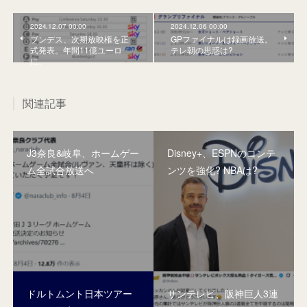
2024.12.07 00:00
2024.12.06 00:00
ブンデス、次期放映権を正
GPファイナルは録画放送。
式発表。年間11億ユーロ
テレ朝の思惑は?
に。
関連記事
J3奈良&岐阜、ホームゲー
Disney+、ESPNのコンテ
ム全試合放送へ
ンツを強化? NBAは?
ドルトムント日本ツアー
サンテレビ、阪神巨人3連