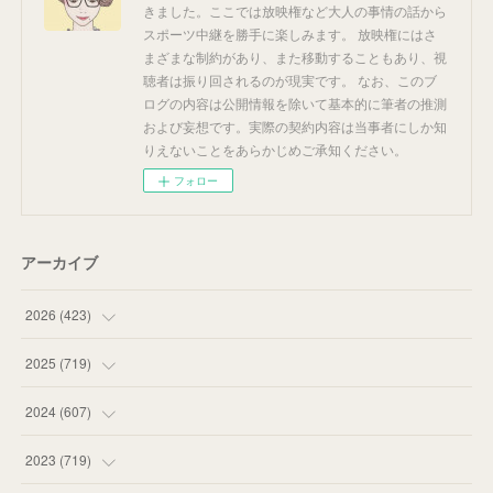
きました。ここでは放映権など大人の事情の話から
スポーツ中継を勝手に楽しみます。 放映権にはさ
まざまな制約があり、また移動することもあり、視
聴者は振り回されるのが現実です。 なお、このブ
ログの内容は公開情報を除いて基本的に筆者の推測
および妄想です。実際の契約内容は当事者にしか知
りえないことをあらかじめご承知ください。
フォロー
アーカイブ
2026
(
423
)
(
18
)
2025
(
719
)
(
55
)
(
75
)
2024
(
607
)
(
58
)
(
63
)
(
51
)
2023
(
719
)