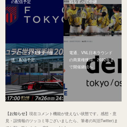
の配信予定
戦をすべて中継
フォーミュラE東京の放
電通、VNL日本ラウンド
送・配信予定
の商業権獲得。2032年ま
で開催継続へ
【お知らせ】
現在コメント機能が使えない状態です。感想・意
見・誤情報のツッコミ等ございましたら、筆者のX(旧Twitter)ま