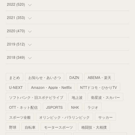
(
58
)
(
57
)
(
48
)
(
59
)
2022
(
520
)
(
53
)
(
60
)
(
35
)
(
52
)
(
65
)
2021
(
353
)
(
59
)
(
62
)
(
51
)
(
55
)
(
44
)
(
31
)
2020
(
470
)
(
55
)
(
55
)
(
60
)
(
63
)
(
41
)
(
33
)
(
34
)
2019
(
512
)
(
67
)
(
61
)
(
59
)
(
53
)
(
43
)
(
34
)
(
32
)
(
51
)
2018
(
349
)
(
64
)
(
59
)
(
66
)
(
46
)
(
30
)
(
33
)
(
46
)
(
37
)
まとめ
お知らせ・あいさつ
DAZN
ABEMA・楽天
(
52
)
(
51
)
(
61
)
(
42
)
(
25
)
(
36
)
(
44
)
(
35
)
U-NEXT
Amazon・Apple・Netflix
NTTドコモ・ひかりTV
(
68
)
(
40
)
(
54
)
(
41
)
(
29
)
(
33
)
(
42
)
(
40
)
ソフトバンク・旧スポナビライブ
地上波
衛星波・スカパー
(
60
)
(
50
)
(
56
)
(
33
)
(
25
)
(
53
)
OTT・ネット配信
JSPORTS
NHK
ラジオ
(
50
)
(
39
)
(
42
)
スポーツ全般
(
58
)
オリンピック・パラリンピック
サッカー
(
56
)
(
38
)
(
32
)
(
41
)
(
34
)
(
42
)
野球
自転車
モータースポーツ
格闘技・大相撲
(
45
)
(
74
)
(
57
)
(
24
)
(
60
)
(
32
)
(
9
)