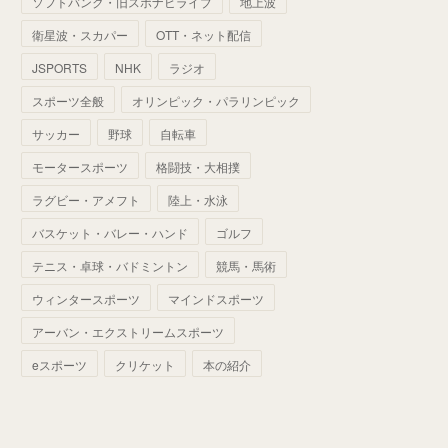
ソフトバンク・旧スポナビライブ
地上波
(
70
)
(
41
)
(
28
)
(
13
)
(
37
)
(
22
)
衛星波・スカパー
OTT・ネット配信
(
29
)
(
29
)
(
45
)
(
37
)
(
29
)
JSPORTS
NHK
ラジオ
(
33
)
(
49
)
(
59
)
(
32
)
スポーツ全般
オリンピック・パラリンピック
(
41
)
(
44
)
(
50
)
サッカー
野球
自転車
(
36
)
(
14
)
モータースポーツ
格闘技・大相撲
ラグビー・アメフト
陸上・水泳
バスケット・バレー・ハンド
ゴルフ
テニス・卓球・バドミントン
競馬・馬術
ウィンタースポーツ
マインドスポーツ
アーバン・エクストリームスポーツ
eスポーツ
クリケット
本の紹介