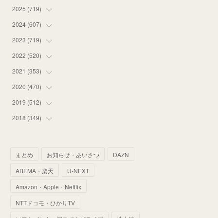
2025
(
719
(
14
)
)
(
55
)
2024
(
607
(
75
)
)
(
58
)
(
63
)
2023
(
719
(
51
)
)
(
58
)
(
57
)
(
48
)
2022
(
520
(
59
)
)
(
53
)
(
60
)
(
35
)
(
52
)
2021
(
353
(
65
)
)
(
59
)
(
62
)
(
51
)
(
55
)
(
44
)
2020
(
470
(
31
)
)
(
55
)
(
55
)
(
60
)
(
63
)
(
41
)
(
33
)
2019
(
512
(
34
)
)
(
67
)
(
61
)
(
59
)
(
53
)
(
43
)
(
34
)
(
32
)
2018
(
349
(
51
)
)
(
64
)
(
59
)
(
66
)
(
46
)
(
30
)
(
33
)
(
46
)
(
37
)
(
52
)
(
51
)
(
61
)
(
42
)
(
25
)
(
36
)
(
44
)
(
35
)
まとめ
お知らせ・あいさつ
DAZN
(
68
)
(
40
)
(
54
)
(
41
)
(
29
)
(
33
)
(
42
)
(
40
)
ABEMA・楽天
U-NEXT
(
60
)
(
50
)
(
56
)
(
33
)
(
25
)
(
53
)
(
50
)
(
39
)
Amazon・Apple・Netflix
(
42
)
(
58
)
(
56
)
(
38
)
(
32
)
(
41
)
(
34
)
(
42
)
NTTドコモ・ひかりTV
(
45
)
(
74
)
(
57
)
(
24
)
(
60
)
(
32
)
(
9
)