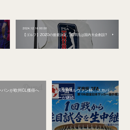
2024.12.16 00:00
【ゴルフ】ZOZOの後釜決定。前澤氏は国内大会創設?
ーパンが欧州CL獲得へ
天皇杯&ルヴァン杯、スカパ
ーが継続