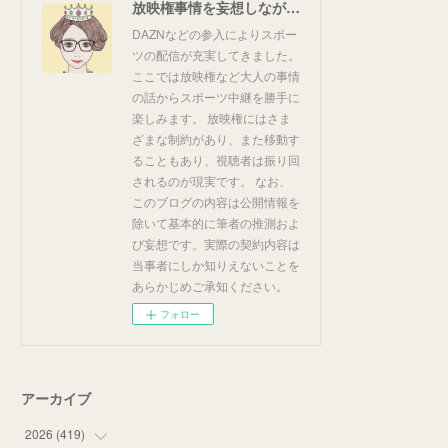
放映権事情を妄想しながらスポーツ中継を楽しむ
DAZNなどの参入によりスポー
ツの配信が充実してきました。
ここでは放映権など大人の事情
の話からスポーツ中継を勝手に
楽しみます。 放映権にはさま
ざまな制約があり、また移動す
ることもあり、視聴者は振り回
されるのが現実です。 なお、
このブログの内容は公開情報を
除いて基本的に筆者の推測およ
び妄想です。実際の契約内容は
当事者にしか知りえないことを
あらかじめご承知ください。
フォロー
アーカイブ
2026
(
419
)