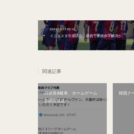
2024.12.17 00:10
イニエスタ引退試合、満員で累積赤字解消か。
関連記事
J3奈良&岐阜、ホームゲーム
韓国ク
全試合放送へ