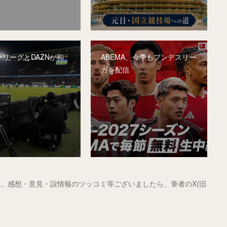
リーグとDAZNが和
ABEMA、今季もブンデスリー
ガを配信
。感想・意見・誤情報のツッコミ等ございましたら、筆者のX(旧