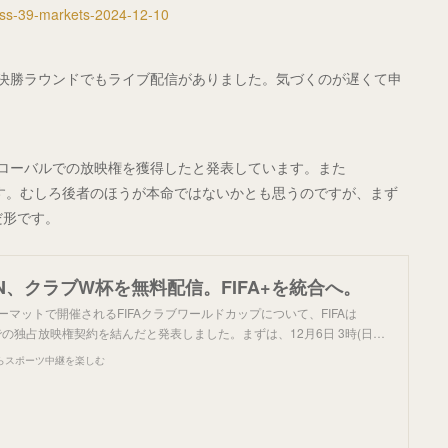
ross-39-markets-2024-12-10
準決勝ラウンドでもライブ配信がありました。気づくのが遅くて申
グローバルでの放映権を獲得したと発表しています。また
定です。むしろ後者のほうが本命ではないかとも思うのですが、まず
だ形です。
N、クラブW杯を無料配信。FIFA+を統合へ。
ォーマットで開催されるFIFAクラブワールドカップについて、FIFAは
での独占放映権契約を結んだと発表しました。まずは、12月6日 3時(日…
らスポーツ中継を楽しむ