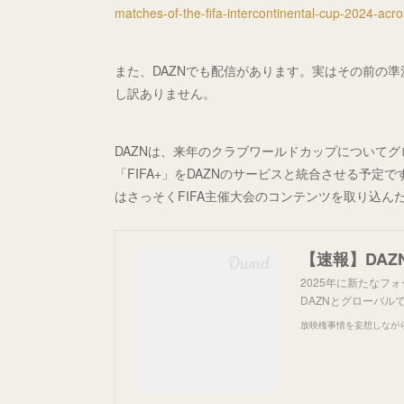
matches-of-the-fifa-intercontinental-cup-2024-ac
また、DAZNでも配信があります。実はその前の
し訳ありません。
DAZNは、来年のクラブワールドカップについて
「FIFA+」をDAZNのサービスと統合させる予
はさっそくFIFA主催大会のコンテンツを取り込ん
【速報】DAZ
2025年に新たなフ
DAZNとグローバル
放映権事情を妄想しなが