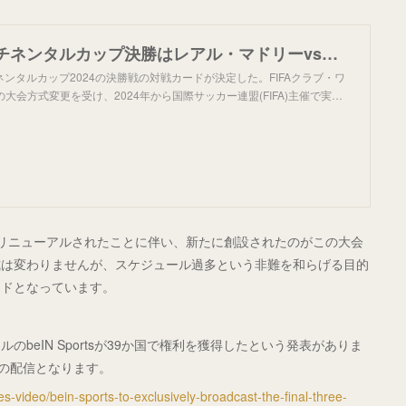
インターコンチネンタルカップ決勝はレアル・マドリーvsパチューカに！ メキシコの雄が激闘制し、マドリーへの挑戦権獲得 - 超ワールドサッカー！
チネンタルカップ2024の決勝戦の対戦カードが決定した。FIFAクラブ・ワ
の大会方式変更を受け、2024年から国際サッカー連盟(FIFA)主催で実…
リニューアルされたことに伴い、新たに創設されたのがこの大会
式は変わりませんが、スケジュール過多という非難を和らげる目的
ードとなっています。
beIN Sportsが39か国で権利を獲得したという発表がありま
での配信となります。
s-video/bein-sports-to-exclusively-broadcast-the-final-three-