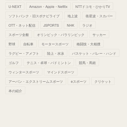
(
25
)
(
36
)
(
44
)
(
35
)
U-NEXT
Amazon・Apple・Netflix
NTTドコモ・ひかりTV
(
68
)
(
40
)
(
54
)
(
41
)
(
29
)
(
33
)
(
42
)
(
40
)
ソフトバンク・旧スポナビライブ
地上波
衛星波・スカパー
(
60
)
(
50
)
(
56
)
(
33
)
(
25
)
(
53
)
OTT・ネット配信
JSPORTS
NHK
ラジオ
(
50
)
(
39
)
(
42
)
スポーツ全般
(
58
)
オリンピック・パラリンピック
サッカー
(
56
)
(
38
)
(
32
)
(
41
)
(
34
)
(
42
)
野球
自転車
モータースポーツ
格闘技・大相撲
(
45
)
(
74
)
(
57
)
(
24
)
(
60
)
(
32
)
(
9
)
ラグビー・アメフト
陸上・水泳
バスケット・バレー・ハンド
(
70
)
(
41
)
(
28
)
(
13
)
(
37
)
(
22
)
ゴルフ
テニス・卓球・バドミントン
競馬・馬術
(
29
)
ウィンタースポーツ
(
29
)
マインドスポーツ
(
45
)
(
37
)
(
29
)
アーバン・エクストリームスポーツ
eスポーツ
クリケット
(
33
)
(
49
)
(
59
)
(
32
)
本の紹介
(
41
)
(
44
)
(
50
)
(
36
)
(
14
)