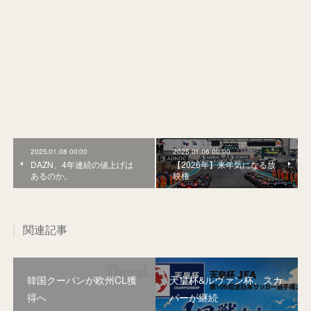
2025.01.08 00:00
2025.01.06 00:00
DAZN、4年連続の値上げは
【2026年】来年気になる放
あるのか。
映権
関連記事
韓国クーパンが欧州CL獲
天皇杯&ルヴァン杯、スカ
得へ
パーが継続