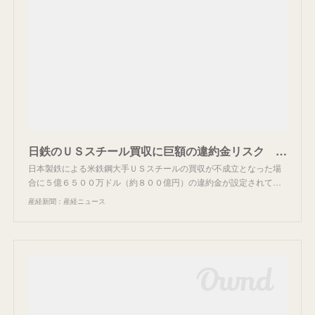
日鉄のＵＳスチール買収に巨額の違約金リスク 政治的逆風は「想定内」森副社長
日本製鉄による米鉄鋼大手ＵＳスチールの買収が不成立となった場
合に５億６５００万ドル（約８００億円）の違約金が設定されて…
産経新聞：産経ニュース