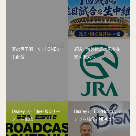
夏の甲子園、NHK ONEで
JRA、海外競馬の馬券発
も配信
売を拡大へ
Disney+が「海外版Dリー
Disney+、ESPNのコンテ
グ」を配信
ンツを強化? NBAは?