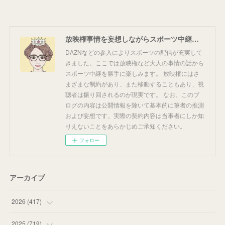
放映権事情を妄想しながらスポーツ中継を楽しむ
DAZNなどの参入によりスポーツの配信が充実して
きました。ここでは放映権など大人の事情の話から
スポーツ中継を勝手に楽しみます。 放映権にはさ
まざまな制約があり、また移動することもあり、視
聴者は振り回されるのが現実です。 なお、このブ
ログの内容は公開情報を除いて基本的に筆者の推測
および妄想です。実際の契約内容は当事者にしか知
りえないことをあらかじめご承知ください。
フォロー
アーカイブ
2026
(
417
)
(
12
)
2025
(
719
)