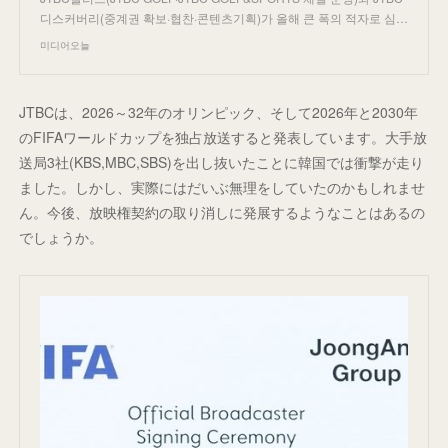
디스커버리(중계권 확보·협찬·콘텐츠기획)가 올해 큰 폭의 적자로 심…
미디어오늘
JTBCは、2026～32年のオリンピック、そして2026年と2030年
のFIFAワールドカップを独占放送すると発表しています。大手放
送局3社(KBS,MBC,SBS)を出し抜いたことに韓国では衝撃が走り
ました。しかし、実際にはだいぶ無理をしていたのかもしれませ
ん。今後、放映権契約の取り消しに発展するようなことはあるの
でしょうか。