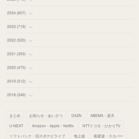
(
55
)
(
75
)
2024
(
607
)
(
58
)
(
63
)
(
51
)
2023
(
719
)
(
58
)
(
57
)
(
48
)
(
59
)
2022
(
520
)
(
53
)
(
60
)
(
35
)
(
52
)
(
65
)
2021
(
353
)
(
59
)
(
62
)
(
51
)
(
55
)
(
44
)
(
31
)
2020
(
470
)
(
55
)
(
55
)
(
60
)
(
63
)
(
41
)
(
33
)
(
34
)
2019
(
512
)
(
67
)
(
61
)
(
59
)
(
53
)
(
43
)
(
34
)
(
32
)
(
51
)
2018
(
349
)
(
64
)
(
59
)
(
66
)
(
46
)
(
30
)
(
33
)
(
46
)
(
37
)
まとめ
お知らせ・あいさつ
DAZN
ABEMA・楽天
(
52
)
(
51
)
(
61
)
(
42
)
(
25
)
(
36
)
(
44
)
(
35
)
U-NEXT
Amazon・Apple・Netflix
NTTドコモ・ひかりTV
(
68
)
(
40
)
(
54
)
(
41
)
(
29
)
(
33
)
(
42
)
(
40
)
ソフトバンク・旧スポナビライブ
地上波
衛星波・スカパー