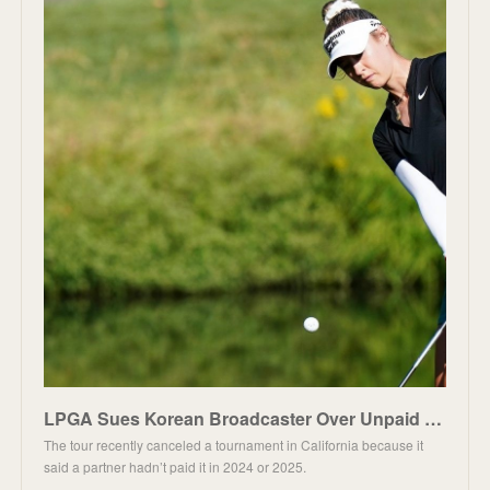
LPGA Sues Korean Broadcaster Over Unpaid Funds
The tour recently canceled a tournament in California because it
said a partner hadn’t paid it in 2024 or 2025.