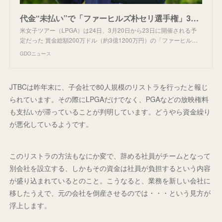
代金“未払い”で「ファーヒルズ朴セリ選手権」3月開催ならず
米女子ツアー（LPGA）は24日、3月20日から23日に開催される予
定だった 賞金総額200万ドル（約3億1200万円）の「ファーヒル…
GDOニュース
JTBCは昨年末に、子会社で80人規模のリストラを行ったと報じ
られています。その際にLPGAだけでなく、PGAなどの放映権料
も支払いが滞っていることが判明しています。どうやら資金繰り
が悪化しているようです。
このリストラの方法もなにか変で、辞める社員がチームとなって
別会社を設立する、しかもその資金は社員が負担するという内容
が盛り込まれているとのこと。こうなると、業務を新しい会社に
移したうえで、元の会社を倒産させるのでは・・・という見方が
浮上します。