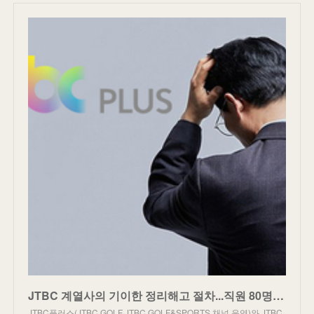
JTBC 계열사의 기이한 정리해고 절차...직원 80명에게 닥친 겨울
JTBC플러스(JTBC GOLF·JTBC GOLF&SPORTS 채널 운영)와 JTBC