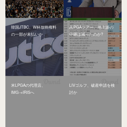
韓国JTBC、W杯放映権料
JLPGAツアー、地上波の
の一部が未払いか
中継は減ったのか?
米LPGAの代理店、
LIVゴルフ、破産申請を検
IMG→IRISへ
討か