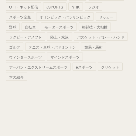
(
60
)
(
50
)
(
56
)
(
33
)
(
25
)
(
53
)
OTT・ネット配信
JSPORTS
NHK
ラジオ
(
50
)
(
39
)
(
42
)
スポーツ全般
(
58
)
オリンピック・パラリンピック
サッカー
(
56
)
(
38
)
(
32
)
(
41
)
(
34
)
(
42
)
野球
自転車
モータースポーツ
格闘技・大相撲
(
45
)
(
74
)
(
57
)
(
24
)
(
60
)
(
32
)
(
9
)
ラグビー・アメフト
陸上・水泳
バスケット・バレー・ハンド
(
70
)
(
41
)
(
28
)
(
13
)
(
37
)
(
22
)
ゴルフ
テニス・卓球・バドミントン
競馬・馬術
(
29
)
ウィンタースポーツ
(
29
)
マインドスポーツ
(
45
)
(
37
)
(
29
)
アーバン・エクストリームスポーツ
eスポーツ
クリケット
(
33
)
(
49
)
(
59
)
(
32
)
本の紹介
(
41
)
(
44
)
(
50
)
(
36
)
(
14
)