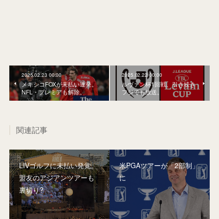
2025.02.23 00:00
2025.02.22 00:00
メキシコFOXが未払い連発。
ルヴァン杯1回戦、引き続き
NFL・プレミアも解除。
フジでも放送。
関連記事
LIVゴルフに未払い発覚。
米PGAツアーが「2部制」
盟友のアジアンツアーも
に
裏切り?