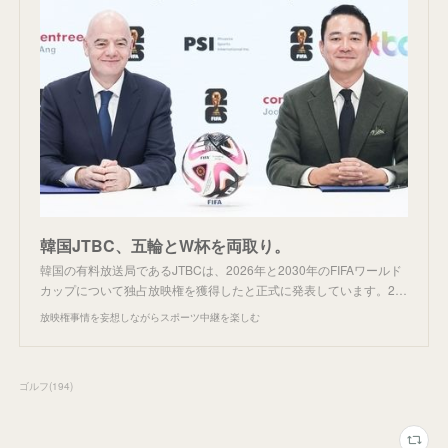
韓国JTBC、五輪とW杯を両取り。
韓国の有料放送局であるJTBCは、2026年と2030年のFIFAワールド
カップについて独占放映権を獲得したと正式に発表しています。2…
放映権事情を妄想しながらスポーツ中継を楽しむ
ゴルフ
(
194
)