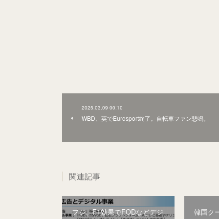
2025.03.09 00:10
WBD、英でEurosport終了。自転車ファン悲鳴。
関連記事
フジ、F1効果でFODなどデジ
韓国ク