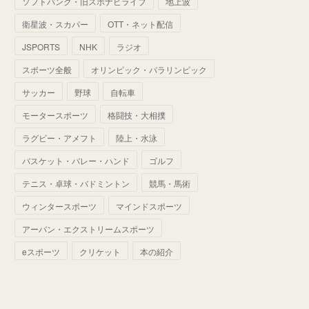
ソフトバンク・旧スポナビライブ
地上波
(
70
)
(
41
)
(
28
)
(
13
)
(
37
)
(
22
)
衛星波・スカパー
OTT・ネット配信
(
29
)
(
29
)
(
45
)
(
37
)
(
29
)
JSPORTS
NHK
ラジオ
(
33
)
(
49
)
(
59
)
(
32
)
スポーツ全般
オリンピック・パラリンピック
(
41
)
(
44
)
(
50
)
サッカー
野球
自転車
(
36
)
(
14
)
モータースポーツ
格闘技・大相撲
ラグビー・アメフト
陸上・水泳
バスケット・バレー・ハンド
ゴルフ
テニス・卓球・バドミントン
競馬・馬術
ウィンタースポーツ
マインドスポーツ
アーバン・エクストリームスポーツ
eスポーツ
クリケット
本の紹介