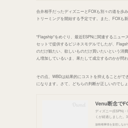
合弁相手だったディズニーとFOXも別々の道を歩み出し
トリーミングを開始する予定です。また、FOXも
"Flagship"をめぐり、最近ESPNに関連する
セットで提供するビジネスモデルでしたが、Flag
のだけ観たい、欲しいものだけ買いたいという消
ん増加しているいま、果たして成立するのかが問
その点、WBDは結果的にコストを抑えることがで
になります。さて、どちらの判断が正しいのでし
Venu断念で
ディズニー(ESPN)・
くが経過しました。
放映権事情を妄想しなが