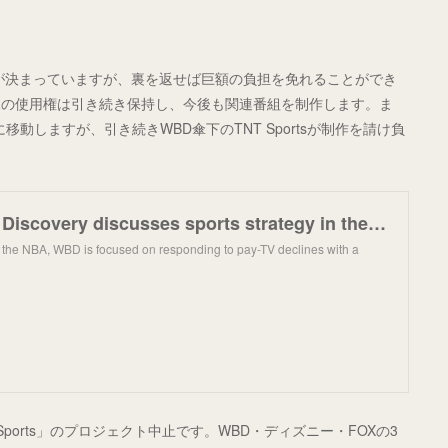
とが決まっていますが、裏を返せば巨額の負担を免れることができ
像の使用権は引き続き保持し、今後も関連番組を制作します。ま
PNに移動しますが、引き続きWBD傘下のTNT Sportsが制作を請け負
Warner Bros. Discovery discusses sports strategy in the wake of NBA departure
of the NBA, WBD is focused on responding to pay-TV declines with a
ports」のプロジェクト中止です。WBD・ディズニー・FOXの3