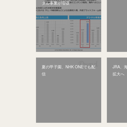
タル事業が増収
夏の甲子園、NHK ONEでも配
JRA
信
拡大へ