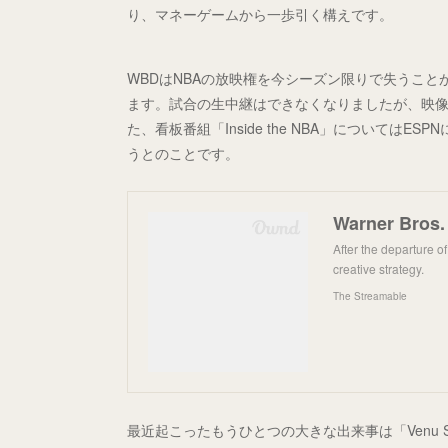
り、マネーゲームから一歩引く構えです。
WBDはNBAの放映権を今シーズン限りで失うこ
ます。試合の生中継はできなくなりましたが、映
た、看板番組「Inside the NBA」についてはES
うとのことです。
After the departure 
creative strategy.
The Streamable
最近起こったもうひとつの大きな出来事は「Venu S