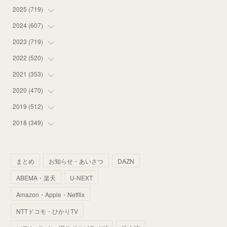
2025
(
719
(
18
)
)
(
55
)
2024
(
607
(
75
)
)
(
58
)
(
63
)
2023
(
719
(
51
)
)
(
58
)
(
57
)
(
48
)
2022
(
520
(
59
)
)
(
53
)
(
60
)
(
35
)
(
52
)
2021
(
353
(
65
)
)
(
59
)
(
62
)
(
51
)
(
55
)
(
44
)
2020
(
470
(
31
)
)
(
55
)
(
55
)
(
60
)
(
63
)
(
41
)
(
33
)
2019
(
512
(
34
)
)
(
67
)
(
61
)
(
59
)
(
53
)
(
43
)
(
34
)
(
32
)
2018
(
349
(
51
)
)
(
64
)
(
59
)
(
66
)
(
46
)
(
30
)
(
33
)
(
46
)
(
37
)
(
52
)
(
51
)
(
61
)
(
42
)
(
25
)
(
36
)
(
44
)
(
35
)
まとめ
お知らせ・あいさつ
DAZN
(
68
)
(
40
)
(
54
)
(
41
)
(
29
)
(
33
)
(
42
)
(
40
)
ABEMA・楽天
U-NEXT
(
60
)
(
50
)
(
56
)
(
33
)
(
25
)
(
53
)
(
50
)
(
39
)
Amazon・Apple・Netflix
(
42
)
(
58
)
(
56
)
(
38
)
(
32
)
(
41
)
(
34
)
(
42
)
NTTドコモ・ひかりTV
(
45
)
(
74
)
(
57
)
(
24
)
(
60
)
(
32
)
(
9
)