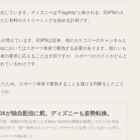
ています。ディズニーは"Flagship"と称される、ESPNのス
新たに有料のストリーミングを始める計画です。
ニュースが増えています。ESPNは従来、他のカテゴリーのチャンネルと
shipにおいてはスポーツ単体で勝負する必要があります。観たいも
費者の要求に応えることは大切ですが、スポーツのコストがどんど
われているわけです。
きたため、スポーツ単体で勝負することを避ける判断をしたこと
ょうか。
FOXが独自配信に舵。ディズニーも姿勢転換。
FOX・WBDの3社合弁によるVenu Sportsの構想が崩壊してから1か月近
3社の中で、唯一有料のストリーミングサービスを持っていなかったFO…
らスポーツ中継を楽しむ