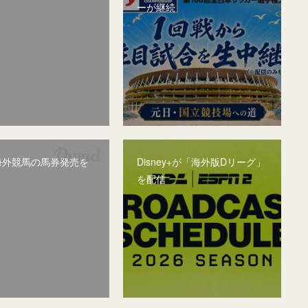
ーが継続
、海外競馬の馬券発売を
Disney+が「海外版Dリーグ」
を配信