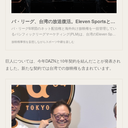
パ・リーグ、台湾の放送復活。Eleven Sportsと5年契約。
パ・リーグ6球団のネット配信権と海外向け放映権を一括管理してい
るパシフィックリーグマーケティング(PLM)は、台湾のEleven Sp…
放映権事情を妄想しながらスポーツ中継を楽しむ
巨人については、今年DAZNと10年契約を結んだことが発表され
ました。新たな契約では台湾での放映権も含まれています。