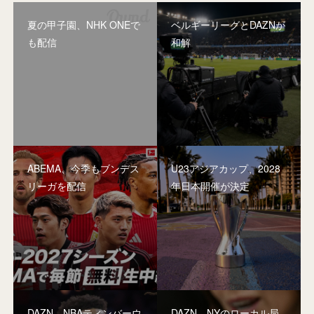
夏の甲子園、NHK ONEで
ベルギーリーグとDAZNが
も配信
和解
ABEMA、今季もブンデス
U23アジアカップ、2028
リーガを配信
年日本開催が決定
DAZN、NBAティンバーウ
DAZN、NYのローカル局