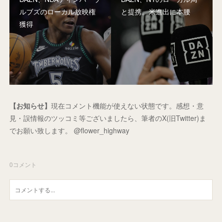
ルブズのローカル放映権
と提携。米進出に本腰
獲得
【お知らせ】
現在コメント機能が使えない状態です。感想・意
見・誤情報のツッコミ等ございましたら、筆者のX(旧Twitter)ま
でお願い致します。 @flower_highway
0
コメント