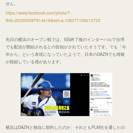
せん。
https://www.facebook.com/photo/?
fbid=253393587814416&set=a.106077199212723
先日の横浜のオープン戦では、5回終了後のインターバルで台湾
でも配信が開始されるとの告知がされていたそうです。でも「今
年から」という表現になっていたようで、日本のDAZNでも情報
が錯綜している感があります。
横浜はDAZNと独自に契約したのか、それともPLM社を通したの