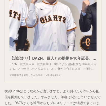
【追記あり】DAZN、巨人との提携を10年延長。広島どうする?
DAZN・読売巨人軍・読売新聞は、3社による包括提携を10年間延長
することで合意したと発表しました。新たな合意により、一軍戦…
放映権事情を妄想しながらスポーツ中継を楽しむ
横浜DeNAはどうなのかと言いますと、よく調べたら昨年から配
信を開始していました。すみません、筆者は関知していませんで
した。DAZNからも球団からもプレスリリースは確認できていま