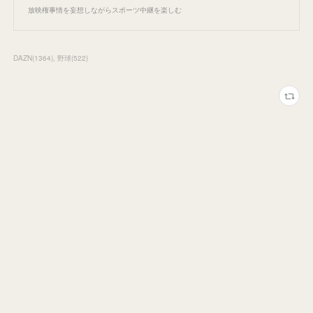
放映権事情を妄想しながらスポーツ中継を楽しむ
DAZN
(
1364
)
野球
(
522
)