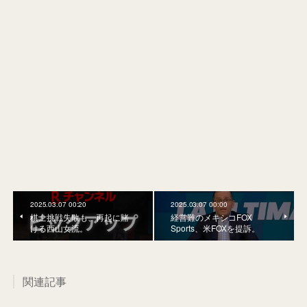
2025.03.07 00:20
2025.03.07 00:00
棋士挑戦失敗も、再起に賭
経営難のメキシコFOX
ける西山女流。
Sports、米FOXを提訴。
関連記事