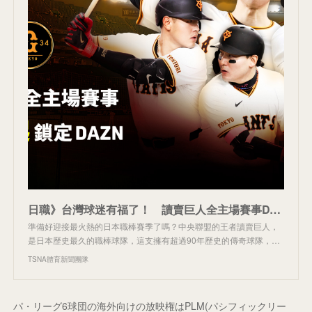
日職》台灣球迷有福了！ 讀賣巨人全主場賽事DAZN都看得到 - TSNA體育新聞團隊
準備好迎接最火熱的日本職棒賽季了嗎？中央聯盟的王者讀賣巨人，
是日本歷史最久的職棒球隊，這支擁有超過90年歷史的傳奇球隊，…
TSNA體育新聞團隊
パ・リーグ6球団の海外向けの放映権はPLM(パシフィックリー