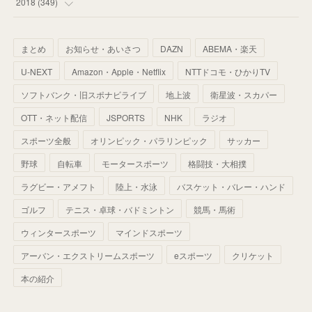
(
51
)
2018
(
349
)
(
64
)
(
59
)
(
66
)
(
46
)
(
30
)
(
33
)
(
46
)
(
37
)
まとめ
お知らせ・あいさつ
DAZN
ABEMA・楽天
(
52
)
(
51
)
(
61
)
(
42
)
(
25
)
(
36
)
(
44
)
(
35
)
U-NEXT
Amazon・Apple・Netflix
NTTドコモ・ひかりTV
(
68
)
(
40
)
(
54
)
(
41
)
(
29
)
(
33
)
(
42
)
(
40
)
ソフトバンク・旧スポナビライブ
地上波
衛星波・スカパー
(
60
)
(
50
)
(
56
)
(
33
)
(
25
)
(
53
)
OTT・ネット配信
JSPORTS
NHK
ラジオ
(
50
)
(
39
)
(
42
)
スポーツ全般
(
58
)
オリンピック・パラリンピック
サッカー
(
56
)
(
38
)
(
32
)
(
41
)
(
34
)
(
42
)
野球
自転車
モータースポーツ
格闘技・大相撲
(
45
)
(
74
)
(
57
)
(
24
)
(
60
)
(
32
)
(
9
)
ラグビー・アメフト
陸上・水泳
バスケット・バレー・ハンド
(
70
)
(
41
)
(
28
)
(
13
)
(
37
)
(
22
)
ゴルフ
テニス・卓球・バドミントン
競馬・馬術
(
29
)
ウィンタースポーツ
(
29
)
マインドスポーツ
(
45
)
(
37
)
(
29
)
アーバン・エクストリームスポーツ
eスポーツ
クリケット
(
33
)
(
49
)
(
59
)
(
32
)
本の紹介
(
41
)
(
44
)
(
50
)