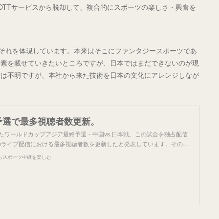
OTTサービスから脱却して、複合的にスポーツの楽しさ・興奮を
のはそれを体現しています。本来はそこにファンタジースポーツであ
要素を載せていきたいところですが、日本ではまだできないのが現
かは不明ですが、本社から来た技術を日本の文化にアレンジしなが
杯予選で最多視聴者数更新。
れたワールドカップアジア最終予選・中国vs.日本戦。この試合を独占配信
本のライブ配信における最多視聴者数を更新したと発表しています。その…
らスポーツ中継を楽しむ