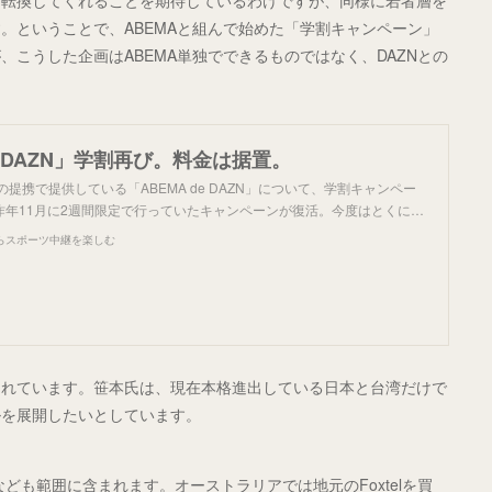
に転換してくれることを期待しているわけですが、同様に若者層を
。ということで、ABEMAと組んで始めた「学割キャンペーン」
こうした企画はABEMA単独でできるものではなく、DAZNとの
de DAZN」学割再び。料金は据置。
との提携で提供している「ABEMA de DAZN」について、学割キャンペー
昨年11月に2週間限定で行っていたキャンペーンが復活。今度はとくに…
らスポーツ中継を楽しむ
られています。笹本氏は、現在本格進出している日本と台湾だけで
ルを展開したいとしています。
なども範囲に含まれます。オーストラリアでは地元のFoxtelを買