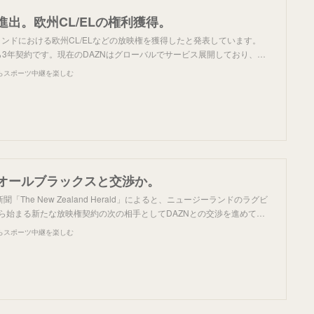
に進出。欧州CL/ELの権利獲得。
ランドにおける欧州CL/ELなどの放映権を獲得したと発表しています。
ンから3年契約です。現在のDAZNはグローバルでサービス展開しており、…
らスポーツ中継を楽しむ
でオールブラックスと交渉か。
The New Zealand Herald」によると、ニュージーランドのラグビ
から始まる新たな放映権契約の次の相手としてDAZNとの交渉を進めて…
らスポーツ中継を楽しむ