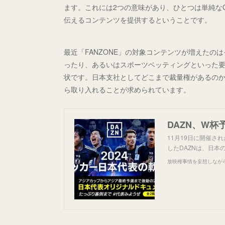
ます。これには2つの意味があり、ひとつは単純な
伝えるコンテンツを提供するということです。
最近「FANZONE」の対象コンテンツが増えた
ったり、あるいはスポーツベッティングといった
状です。日本支社としてどこまで裁量権があるの
ら取り入れることが求められています。
DAZN、W
11月19日に開催さ
したDAZNは、日
放映権事情を妄想しなが