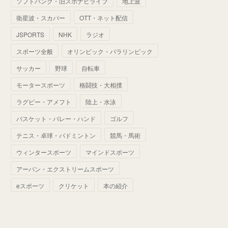
ソフトバンク・旧スポナビライブ
地上波
(
70
)
(
41
)
(
28
)
(
13
)
(
37
)
(
22
)
衛星波・スカパー
OTT・ネット配信
(
29
)
(
29
)
(
45
)
(
37
)
(
29
)
JSPORTS
NHK
ラジオ
(
33
)
(
49
)
(
59
)
(
32
)
スポーツ全般
オリンピック・パラリンピック
(
41
)
(
44
)
(
50
)
サッカー
野球
自転車
(
36
)
(
14
)
モータースポーツ
格闘技・大相撲
ラグビー・アメフト
陸上・水泳
バスケット・バレー・ハンド
ゴルフ
テニス・卓球・バドミントン
競馬・馬術
ウィンタースポーツ
マインドスポーツ
アーバン・エクストリームスポーツ
eスポーツ
クリケット
本の紹介