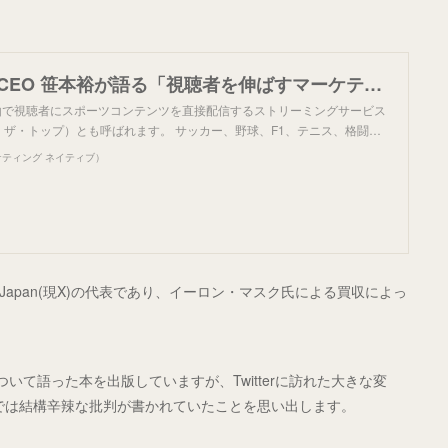
DAZN Japan CEO 笹本裕が語る「視聴者を伸ばすマーケティング戦略と、イーロン・マスクから学んだこと」 | Marketing Native（マーケティング ネイティブ）
経由で視聴者にスポーツコンテンツを直接配信するストリーミングサービス
・ザ・トップ）とも呼ばれます。 サッカー、野球、F1、テニス、格闘…
（マーケティング ネイティブ）
r Japan(現X)の代表であり、イーロン・マスク氏による買収によっ
いて語った本を出版していますが、Twitterに訪れた大きな変
Xでは結構辛辣な批判が書かれていたことを思い出します。