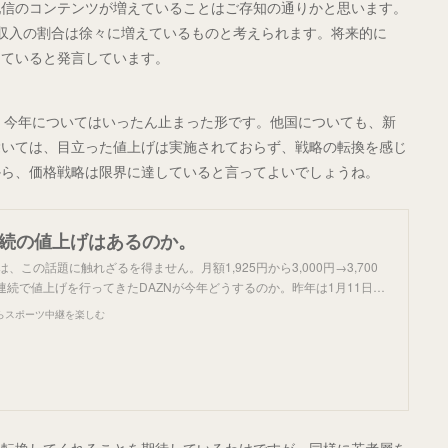
配信のコンテンツが増えていることはご存知の通りかと思います。
収入の割合は徐々に増えているものと考えられます。将来的に
していると発言しています。
が、今年についてはいったん止まった形です。他国についても、新
除いては、目立った値上げは実施されておらず、戦略の転換を感じ
から、価格戦略は限界に達していると言ってよいでしょうね。
連続の値上げはあるのか。
は、この話題に触れざるを得ません。月額1,925円から3,000円→3,700
3連連続で値上げを行ってきたDAZNが今年どうするのか。昨年は1月11日…
らスポーツ中継を楽しむ