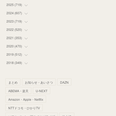
2025
(
719
(
12
)
)
(
55
)
2024
(
607
(
75
)
)
(
58
)
(
63
)
2023
(
719
(
51
)
)
(
58
)
(
57
)
(
48
)
2022
(
520
(
59
)
)
(
53
)
(
60
)
(
35
)
(
52
)
2021
(
353
(
65
)
)
(
59
)
(
62
)
(
51
)
(
55
)
(
44
)
2020
(
470
(
31
)
)
(
55
)
(
55
)
(
60
)
(
63
)
(
41
)
(
33
)
2019
(
512
(
34
)
)
(
67
)
(
61
)
(
59
)
(
53
)
(
43
)
(
34
)
(
32
)
2018
(
349
(
51
)
)
(
64
)
(
59
)
(
66
)
(
46
)
(
30
)
(
33
)
(
46
)
(
37
)
(
52
)
(
51
)
(
61
)
(
42
)
(
25
)
(
36
)
(
44
)
(
35
)
まとめ
お知らせ・あいさつ
DAZN
(
68
)
(
40
)
(
54
)
(
41
)
(
29
)
(
33
)
(
42
)
(
40
)
ABEMA・楽天
U-NEXT
(
60
)
(
50
)
(
56
)
(
33
)
(
25
)
(
53
)
(
50
)
(
39
)
Amazon・Apple・Netflix
(
42
)
(
58
)
(
56
)
(
38
)
(
32
)
(
41
)
(
34
)
(
42
)
NTTドコモ・ひかりTV
(
45
)
(
74
)
(
57
)
(
24
)
(
60
)
(
32
)
(
9
)