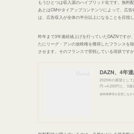
もうひとつは収入源のハイブリッド化です。無料
あとはCMやタイアップコンテンツによって、広告
は、広告収入が全体の半分以上になることを目指
昨年まで3年連続値上げを行っていたDAZNです
たにリーグ・アンの放映権を獲得したフランスを
させます。そのフランスで苦戦している現状です
DAZN、4年
2025年の展望として
円→4,200円と、
放映権事情を妄想しなが