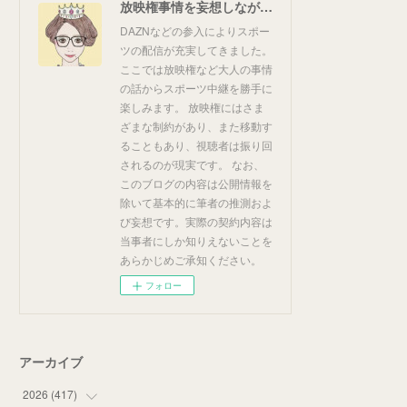
放映権事情を妄想しながらスポーツ中継を楽しむ
DAZNなどの参入によりスポー
ツの配信が充実してきました。
ここでは放映権など大人の事情
の話からスポーツ中継を勝手に
楽しみます。 放映権にはさま
ざまな制約があり、また移動す
ることもあり、視聴者は振り回
されるのが現実です。 なお、
このブログの内容は公開情報を
除いて基本的に筆者の推測およ
び妄想です。実際の契約内容は
当事者にしか知りえないことを
あらかじめご承知ください。
フォロー
アーカイブ
2026
(
417
)