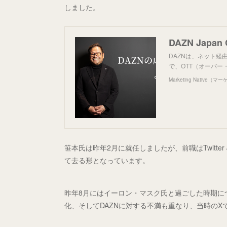
しました。
DAZNは、ネット
で、OTT（オーバー
Marketing Native
笹本氏は昨年2月に就任しましたが、前職はTwitte
て去る形となっています。
昨年8月にはイーロン・マスク氏と過ごした時期につ
化、そしてDAZNに対する不満も重なり、当時の