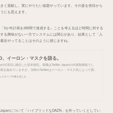
大きく貢献し、実にやりたい放題やっています。その姿を傍目から
ようにも思えます。
「3か年計画を3時間で達成する」ことを考えるほど時間に対する
対する興味がない一方でシステムには関心があり、結果として「人
に最近やってることはそのように感じますね。
EO、イーロン・マスクを語る。
panのCEOに就任した笹本裕氏。前職はTwitter Japanの代表取締役でし
前を改めていますが、当時のTwitterはイーロン・マスク氏によって買…
らスポーツ中継を楽しむ
Japanについて「ハイブリッドなDAZN」を作っていくとしてい