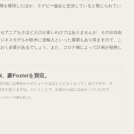
放映権を獲得したほか、ラグビー協会と交渉していると報じられてい
オセアニアもさほど人口が多いわけではありませんが、その分自由
ビジネスモデルが欧米に逆輸入といった展開もあり得ますので、こ
ておく必要があるでしょう。また、コロナ禍によって計画が頓挫し
、豪Foxtelを買収。
暇の頃には海外からのニュースはほとんどなくなってくるのですが、今
動きがありますね。ということで、以前から話にはあがっていたので…
らスポーツ中継を楽しむ