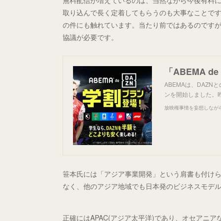
無料配信が増えているのは、当然ながら今後有料
取り込んで長く定着してもらうのも大事なことです
の件にも触れています。当たり前ではあるのですが、
協議が必要です。
「ABEMA 
ABEMAは、DAZN
ンを開始しました。
放映権事情を妄想しなが
笹本氏には「アジア事業開発」という肩書も付け
なく、他のアジア地域でも日本発のビジネスモデ
正確にはAPAC(アジア太平洋)であり、オセアニア