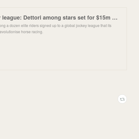
Global jockey league: Dettori among stars set for $15m competition
ong a dozen elite riders signed up to a global jockey league that its
revolutionise horse racing.