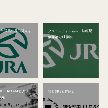
、海外競馬の馬券発売を
グリーンチャンネル、無料配
信開始で1割解約
C、ABEMAとグリー
雪と興行と保険と
中継