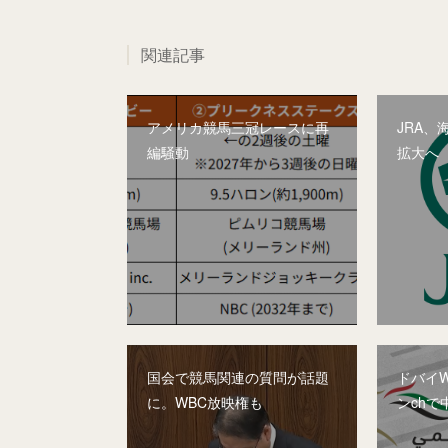
関連記事
アメリカ競馬三冠レースに再
JRA
編騒動
拡大へ
国会で競馬関連の質問が話題
ドバイW
に。WBC放映権も
ンchで