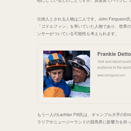
標にしているとのことですが、資金面でバックに
仕掛人とされる人物は二人です。John Fergu
「ゴドルフィン」を率いていた人物であり、世界
ンサーがついている可能性も考えられます。
York and Ascot could 
audience to the sport
www.racingpost.com
もう一人のLachlan Fitt氏は、ギャンブル大手
ラリアやニュージーランドの競馬界に影響力を持