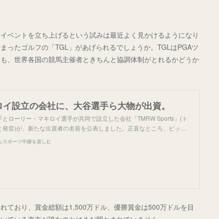
なイベントを立ち上げるという試みは最近よく見かけるようになり
ったゴルフの「TGL」があげられるでしょうか。TGLはPGAツ
画も、世界各国の競馬主催者ときちんと協調体制がとれるかどうか
ロイ設立の会社に、大谷選手ら大物が出資。
とローリー・マキロイ選手が共同で設立した会社「TMRW Sports」(ト
と発音)が、新たな出資者の名前を公表しました。正直なところ、ビッ…
らスポーツ中継を楽しむ
されており、賞金総額は1,500万ドル、優勝賞金は500万ドルを目