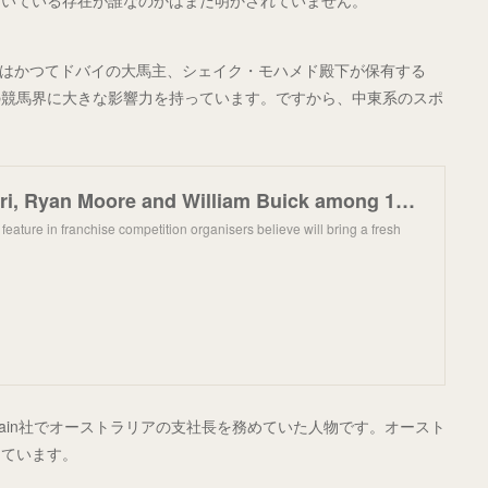
ついている存在が誰なのかはまだ明かされていません。
son氏はかつてドバイの大馬主、シェイク・モハメド殿下が保有する
の競馬界に大きな影響力を持っています。ですから、中東系のスポ
Frankie Dettori, Ryan Moore and William Buick among 12 riding stars signed up to new $15m global rac
feature in franchise competition organisers believe will bring a fresh
のEntain社でオーストラリアの支社長を務めていた人物です。オースト
っています。