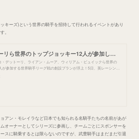
ョッキーズ)という世界の騎手を招待して行われるイベントがあり
です。
武豊、デットーリら世界のトップジョッキー12人が参加して世界リーグ戦創設へ 英専門紙が報じる - スポニチ Sponichi Annex ギャンブル
・デットーリ、ライアン・ムーア、ウィリアム・ビュイックら世界の
2人が参加する世界騎手リーグ戦の創設プランが浮上！5日、英レーシン…
x
ジョアン・モレイラなど日本でも知られる名騎手たちの名前があが
ームオーナーとしてシリーズに参画し、チームごとにスポンサーを
レースに騎乗するとは限らないのですが、武豊騎手はまだまだ引退