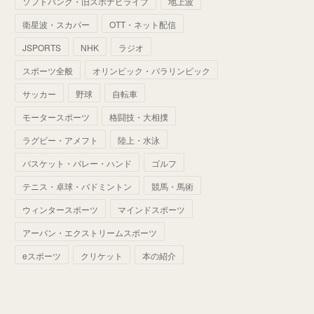
ソフトバンク・旧スポナビライブ
地上波
(
70
)
(
41
)
(
28
)
(
13
)
(
37
)
(
22
)
衛星波・スカパー
OTT・ネット配信
(
29
)
(
29
)
(
45
)
(
37
)
(
29
)
JSPORTS
NHK
ラジオ
(
33
)
(
49
)
(
59
)
(
32
)
スポーツ全般
オリンピック・パラリンピック
(
41
)
(
44
)
(
50
)
サッカー
野球
自転車
(
36
)
(
14
)
モータースポーツ
格闘技・大相撲
ラグビー・アメフト
陸上・水泳
バスケット・バレー・ハンド
ゴルフ
テニス・卓球・バドミントン
競馬・馬術
ウィンタースポーツ
マインドスポーツ
アーバン・エクストリームスポーツ
eスポーツ
クリケット
本の紹介