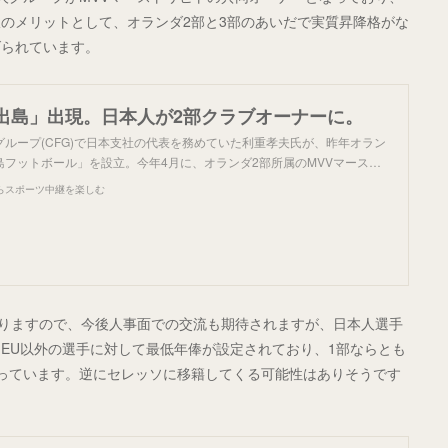
のメリットとして、オランダ2部と3部のあいだで実質昇降格がな
げられています。
出島」出現。日本人が2部クラブオーナーに。
ループ(CFG)で日本支社の代表を務めていた利重孝夫氏が、昨年オラン
島フットボール」を設立。今年4月に、オランダ2部所属のMVVマース…
らスポーツ中継を楽しむ
ありますので、今後人事面での交流も期待されますが、日本人選手
EU以外の選手に対して最低年俸が設定されており、1部ならとも
っています。逆にセレッソに移籍してくる可能性はありそうです