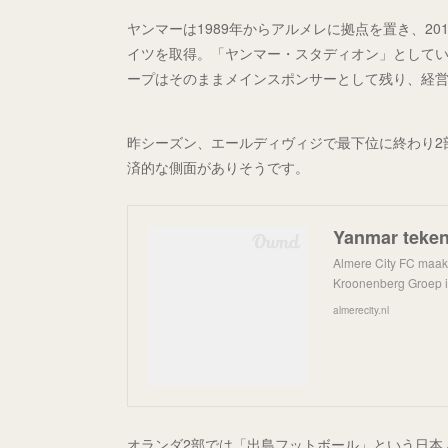
ヤンマーは1989年からアルメレに拠点を置き、2
イツを取得。「ヤンマー・スタディオン」として
ープはそのままメインスポンサーとして残り、経
昨シーズン、エールディヴィジで最下位に終わり2
済的な側面がありそうです。
Almere City FC maak
Kroonenberg Groep i
almerecity.nl
オランダ2部では「出島フットボール」という日本