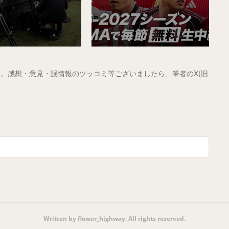
。感想・意見・誤情報のツッコミ等ございましたら、筆者のX(旧
Written by flower_highway. All rights reserved.