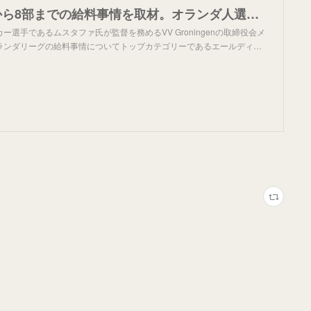
蘭1部リーグから8部までの給料事情を取材。オランダ人選手を守る外国籍ルールとは｜つばさ
ー選手であるムスタファ氏が監督を務めるVV Groningenの取締役会メ
ランダリーグの給料事情についてトップカテゴリーであるエールディ…