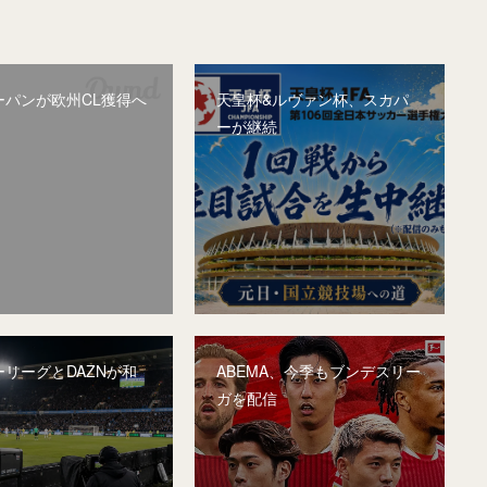
ーパンが欧州CL獲得へ
天皇杯&ルヴァン杯、スカパ
ーが継続
リーグとDAZNが和
ABEMA、今季もブンデスリー
ガを配信