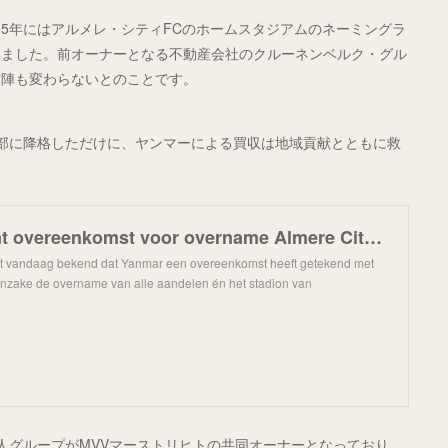
015年にはアルメレ・シティFCのホームスタジアムのネーミングラ
いました。前オーナーとなる不動産会社のクルーネンベルク・グル
営陣も変わらないとのことです。
部に降格しただけに、ヤンマーによる買収は地域貢献とともに救
Yanmar tekent overeenkomst voor overname Almere City FC - Almere City FC
t vandaag bekend dat Yanmar een overeenkomst heeft getekend met
nzake de overname van alle aandelen én het stadion van
人グループがMVVマーストリヒトの共同オーナーとなっており、