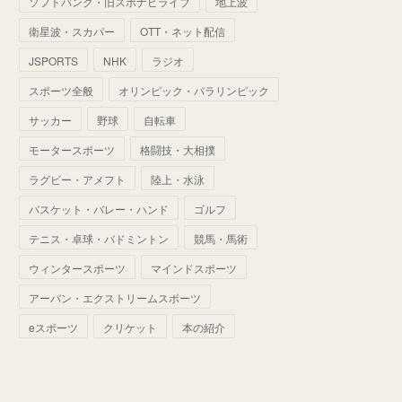
ソフトバンク・旧スポナビライブ
地上波
(
70
)
(
41
)
(
28
)
(
13
)
(
37
)
(
22
)
衛星波・スカパー
OTT・ネット配信
(
29
)
(
29
)
(
45
)
(
37
)
(
29
)
JSPORTS
NHK
ラジオ
(
33
)
(
49
)
(
59
)
(
32
)
スポーツ全般
オリンピック・パラリンピック
(
41
)
(
44
)
(
50
)
サッカー
野球
自転車
(
36
)
(
14
)
モータースポーツ
格闘技・大相撲
ラグビー・アメフト
陸上・水泳
バスケット・バレー・ハンド
ゴルフ
テニス・卓球・バドミントン
競馬・馬術
ウィンタースポーツ
マインドスポーツ
アーバン・エクストリームスポーツ
eスポーツ
クリケット
本の紹介