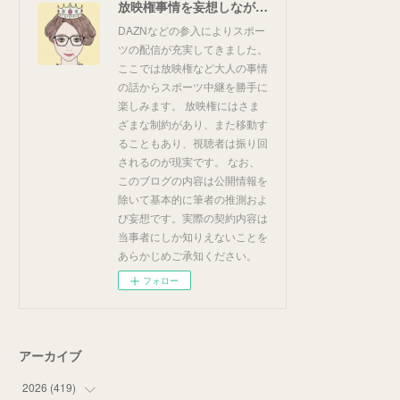
放映権事情を妄想しながらスポーツ中継を楽しむ
DAZNなどの参入によりスポー
ツの配信が充実してきました。
ここでは放映権など大人の事情
の話からスポーツ中継を勝手に
楽しみます。 放映権にはさま
ざまな制約があり、また移動す
ることもあり、視聴者は振り回
されるのが現実です。 なお、
このブログの内容は公開情報を
除いて基本的に筆者の推測およ
び妄想です。実際の契約内容は
当事者にしか知りえないことを
あらかじめご承知ください。
フォロー
アーカイブ
2026
(
419
)