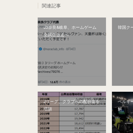
関連記事
J3奈良&岐阜、ホームゲーム
韓国ク
全試合放送へ
Jリーグ、クラブへの配分金を
ベルギー
増額
解