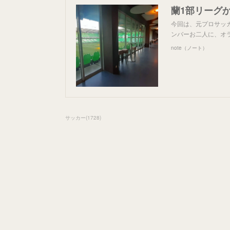
今回は、元プロサッカ
ンバーお二人に、オ
note（ノート）
サッカー
(
1728
)