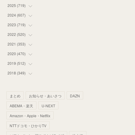
2025
(
719
(
14
)
)
(
55
)
2024
(
607
(
75
)
)
(
58
)
(
63
)
2023
(
719
(
51
)
)
(
58
)
(
57
)
(
48
)
2022
(
520
(
59
)
)
(
53
)
(
60
)
(
35
)
(
52
)
2021
(
353
(
65
)
)
(
59
)
(
62
)
(
51
)
(
55
)
(
44
)
2020
(
470
(
31
)
)
(
55
)
(
55
)
(
60
)
(
63
)
(
41
)
(
33
)
2019
(
512
(
34
)
)
(
67
)
(
61
)
(
59
)
(
53
)
(
43
)
(
34
)
(
32
)
2018
(
349
(
51
)
)
(
64
)
(
59
)
(
66
)
(
46
)
(
30
)
(
33
)
(
46
)
(
37
)
(
52
)
(
51
)
(
61
)
(
42
)
(
25
)
(
36
)
(
44
)
(
35
)
まとめ
お知らせ・あいさつ
DAZN
(
68
)
(
40
)
(
54
)
(
41
)
(
29
)
(
33
)
(
42
)
(
40
)
ABEMA・楽天
U-NEXT
(
60
)
(
50
)
(
56
)
(
33
)
(
25
)
(
53
)
(
50
)
(
39
)
Amazon・Apple・Netflix
(
42
)
(
58
)
(
56
)
(
38
)
(
32
)
(
41
)
(
34
)
(
42
)
NTTドコモ・ひかりTV
(
45
)
(
74
)
(
57
)
(
24
)
(
60
)
(
32
)
(
9
)