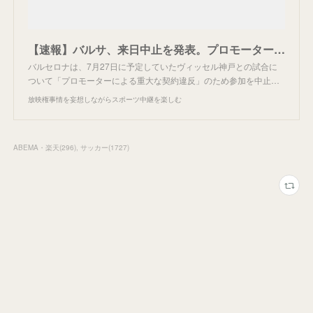
【速報】バルサ、来日中止を発表。プロモーターに未払いか
バルセロナは、7月27日に予定していたヴィッセル神戸との試合に
ついて「プロモーターによる重大な契約違反」のため参加を中止…
放映権事情を妄想しながらスポーツ中継を楽しむ
ABEMA・楽天
(
296
)
サッカー
(
1727
)