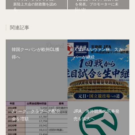
新陸上大会の財政難を認め
を発表。プロモーターに未
る。
払いか
関連記事
韓国クーパンが欧州CL獲
天皇杯&ルヴァン杯、スカ
得へ
パーが継続
Jリーグ、クラブへの配分
JRA、海外競馬の馬券発
金を増額
売を拡大へ