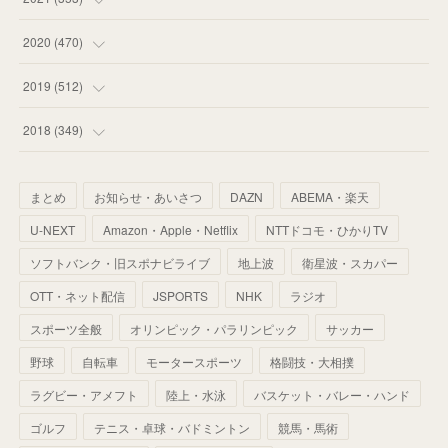
(
59
)
(
62
)
(
51
)
(
55
)
(
44
)
(
31
)
2020
(
470
)
(
55
)
(
55
)
(
60
)
(
63
)
(
41
)
(
33
)
(
34
)
2019
(
512
)
(
67
)
(
61
)
(
59
)
(
53
)
(
43
)
(
34
)
(
32
)
(
51
)
2018
(
349
)
(
64
)
(
59
)
(
66
)
(
46
)
(
30
)
(
33
)
(
46
)
(
37
)
まとめ
お知らせ・あいさつ
DAZN
ABEMA・楽天
(
52
)
(
51
)
(
61
)
(
42
)
(
25
)
(
36
)
(
44
)
(
35
)
U-NEXT
Amazon・Apple・Netflix
NTTドコモ・ひかりTV
(
68
)
(
40
)
(
54
)
(
41
)
(
29
)
(
33
)
(
42
)
(
40
)
ソフトバンク・旧スポナビライブ
地上波
衛星波・スカパー
(
60
)
(
50
)
(
56
)
(
33
)
(
25
)
(
53
)
OTT・ネット配信
JSPORTS
NHK
ラジオ
(
50
)
(
39
)
(
42
)
スポーツ全般
(
58
)
オリンピック・パラリンピック
サッカー
(
56
)
(
38
)
(
32
)
(
41
)
(
34
)
(
42
)
野球
自転車
モータースポーツ
格闘技・大相撲
(
45
)
(
74
)
(
57
)
(
24
)
(
60
)
(
32
)
(
9
)
ラグビー・アメフト
陸上・水泳
バスケット・バレー・ハンド
(
70
)
(
41
)
(
28
)
(
13
)
(
37
)
(
22
)
ゴルフ
テニス・卓球・バドミントン
競馬・馬術