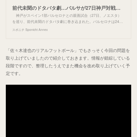
前代未聞のドタバタ劇…バルサが27日神戸対戦予定の日本ツアー「中止」発表で大混乱 - スポニチ Sponichi Annex サッカー
神戸がスペイン1部バルセロナとの親善試合（27日、ノエスタ）
を巡り、前代未聞のドタバタ劇に巻き込まれた。バルセロナは24…
スポニチ Sponichi Annex
「佐々木達也のリアルフットボール」でもさっそく今回の問題を
取り上げていましたので紹介しておきます。情報が錯綜している
段階ですので、整理したうえでまた機会を改め取り上げていく予
定です。