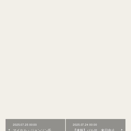
2025.07.25 00:00
2025.07.24 00:00
マイケル・ジョンソン氏、
【速報】バルサ、来日中止