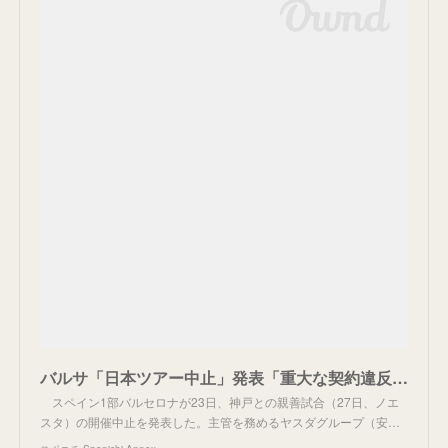
バルサ「日本ツアー中止」発表「重大な契約違反のため」 27日対戦予定だった神戸は困惑 - スポニチ Sponichi Annex サッカー
スペイン1部バルセロナが23日、神戸との親善試合（27日、ノエ
スタ）の開催中止を発表した。主管を務めるヤスダグループ（安…