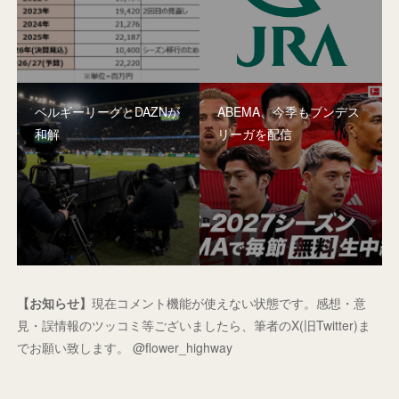
ベルギーリーグとDAZNが
ABEMA、今季もブンデス
和解
リーガを配信
【お知らせ】
現在コメント機能が使えない状態です。感想・意
見・誤情報のツッコミ等ございましたら、筆者のX(旧Twitter)ま
でお願い致します。 @flower_highway