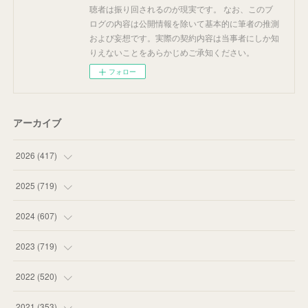
聴者は振り回されるのが現実です。 なお、このブ
ログの内容は公開情報を除いて基本的に筆者の推測
および妄想です。実際の契約内容は当事者にしか知
りえないことをあらかじめご承知ください。
フォロー
アーカイブ
2026
(
417
)
(
12
)
2025
(
719
)
(
55
)
(
75
)
2024
(
607
)
(
58
)
(
63
)
(
51
)
2023
(
719
)
(
58
)
(
57
)
(
48
)
(
59
)
2022
(
520
)
(
53
)
(
60
)
(
35
)
(
52
)
(
65
)
2021
(
353
)