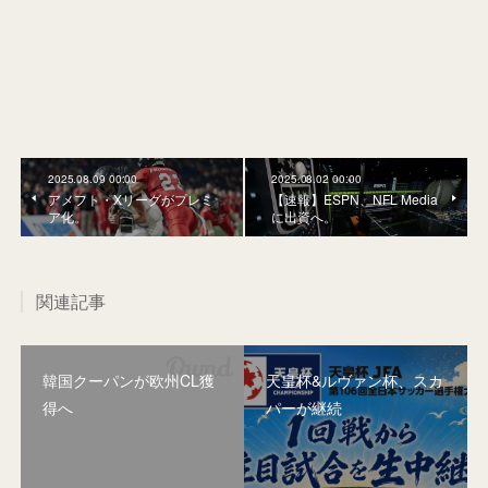
2025.08.09 00:00
2025.08.02 00:00
アメフト・Xリーグがプレミ
【速報】ESPN、NFL Media
ア化。
に出資へ。
関連記事
韓国クーパンが欧州CL獲
天皇杯&ルヴァン杯、スカ
得へ
パーが継続