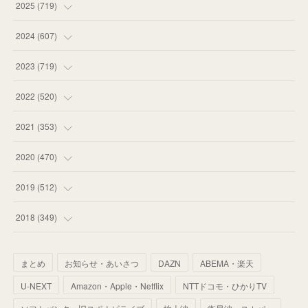
(
14
)
2025
(
719
)
(
55
)
(
75
)
2024
(
607
)
(
58
)
(
63
)
(
51
)
2023
(
719
)
(
58
)
(
57
)
(
48
)
(
59
)
2022
(
520
)
(
53
)
(
60
)
(
35
)
(
52
)
(
65
)
2021
(
353
)
(
59
)
(
62
)
(
51
)
(
55
)
(
44
)
(
31
)
2020
(
470
)
(
55
)
(
55
)
(
60
)
(
63
)
(
41
)
(
33
)
(
34
)
2019
(
512
)
(
67
)
(
61
)
(
59
)
(
53
)
(
43
)
(
34
)
(
32
)
(
51
)
2018
(
349
)
(
64
)
(
59
)
(
66
)
(
46
)
(
30
)
(
33
)
(
46
)
(
37
)
まとめ
お知らせ・あいさつ
DAZN
ABEMA・楽天
(
52
)
(
51
)
(
61
)
(
42
)
(
25
)
(
36
)
(
44
)
(
35
)
U-NEXT
Amazon・Apple・Netflix
NTTドコモ・ひかりTV
(
68
)
(
40
)
(
54
)
(
41
)
(
29
)
(
33
)
(
42
)
(
40
)