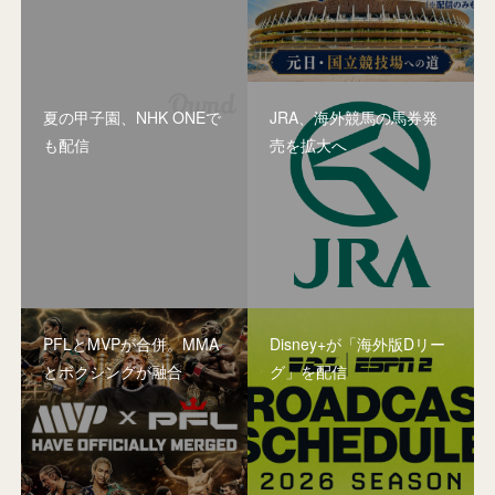
夏の甲子園、NHK ONEで
JRA、海外競馬の馬券発
も配信
売を拡大へ
PFLとMVPが合併。MMA
Disney+が「海外版Dリー
とボクシングが融合
グ」を配信