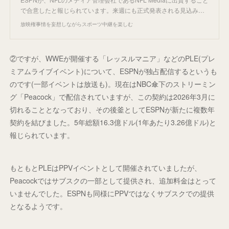
で合意したと報じられています。来週にも正式発表される見込み…
放映権事情を妄想しながらスポーツ中継を楽しむ
②ですが、WWEが開催する「レッスルマニア」などのPLE(プレ
ミアムライブイベント)について、ESPNが独占配信するというも
のです(一部イベントは放送も)。現在はNBC傘下のストリーミン
グ「Peacock」で配信されていますが、この契約は2026年3月に
切れることとなっており、その後釜としてESPNが新たに複数年
契約を結びました。5年総額16.3億ドル(1年あたり3.26億ドル)と
報じられています。
もともとPLEはPPVイベントとして開催されていましたが、
Peacockではサブスクの一部として提供され、追加料金はとって
いませんでした。ESPNも同様にPPVではなくサブスクでの提供
となるようです。