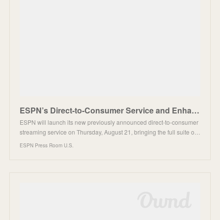
ESPN’s Direct-to-Consumer Service and Enhanced App Launching August 21
ESPN will launch its new previously announced direct-to-consumer
streaming service on Thursday, August 21, bringing the full suite o…
ESPN Press Room U.S.