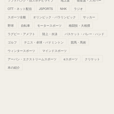
ソフトバンク・旧スポナビライブ
地上波
衛星波・スカパー
(
60
)
(
50
)
(
56
)
(
33
)
(
25
)
(
53
)
OTT・ネット配信
JSPORTS
NHK
ラジオ
(
50
)
(
39
)
(
42
)
スポーツ全般
(
58
)
オリンピック・パラリンピック
サッカー
(
56
)
(
38
)
(
32
)
(
41
)
(
34
)
(
42
)
野球
自転車
モータースポーツ
格闘技・大相撲
(
45
)
(
74
)
(
57
)
(
24
)
(
60
)
(
32
)
(
9
)
ラグビー・アメフト
陸上・水泳
バスケット・バレー・ハンド
(
70
)
(
41
)
(
28
)
(
13
)
(
37
)
(
22
)
ゴルフ
テニス・卓球・バドミントン
競馬・馬術
(
29
)
ウィンタースポーツ
(
29
)
マインドスポーツ
(
45
)
(
37
)
(
29
)
アーバン・エクストリームスポーツ
eスポーツ
クリケット
(
33
)
(
49
)
(
59
)
(
32
)
本の紹介
(
41
)
(
44
)
(
50
)
(
36
)
(
14
)