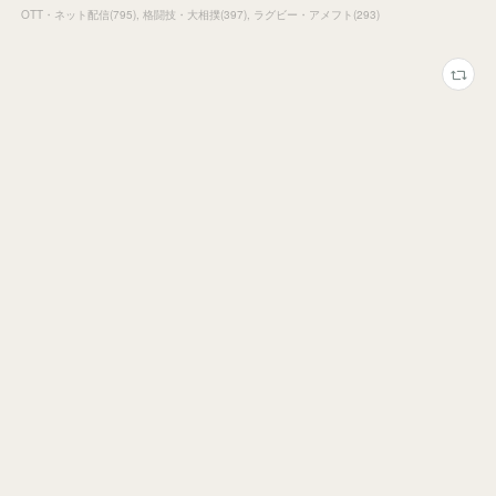
OTT・ネット配信
(
795
)
格闘技・大相撲
(
397
)
ラグビー・アメフト
(
293
)