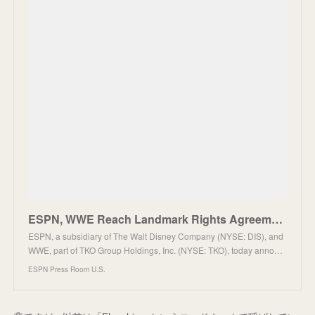
ESPN, WWE Reach Landmark Rights Agreement as ESPN Platforms Become Exclusive U.S. Domestic Home of A
ESPN, a subsidiary of The Walt Disney Company (NYSE: DIS), and
WWE, part of TKO Group Holdings, Inc. (NYSE: TKO), today anno…
ESPN Press Room U.S.