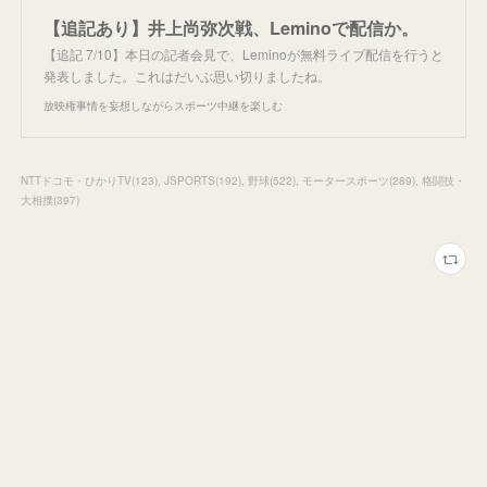
【追記あり】井上尚弥次戦、Leminoで配信か。
【追記 7/10】本日の記者会見で、Leminoが無料ライブ配信を行うと
発表しました。これはだいぶ思い切りましたね。
放映権事情を妄想しながらスポーツ中継を楽しむ
NTTドコモ・ひかりTV
(
123
)
JSPORTS
(
192
)
野球
(
522
)
モータースポーツ
(
289
)
格闘技・
大相撲
(
397
)