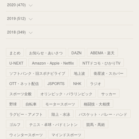
(
59
)
(
62
)
(
51
)
(
55
)
(
44
)
(
31
)
2020
(
470
)
(
55
)
(
55
)
(
60
)
(
63
)
(
41
)
(
33
)
(
34
)
2019
(
512
)
(
67
)
(
61
)
(
59
)
(
53
)
(
43
)
(
34
)
(
32
)
(
51
)
2018
(
349
)
(
64
)
(
59
)
(
66
)
(
46
)
(
30
)
(
33
)
(
46
)
(
37
)
まとめ
お知らせ・あいさつ
DAZN
ABEMA・楽天
(
52
)
(
51
)
(
61
)
(
42
)
(
25
)
(
36
)
(
44
)
(
35
)
U-NEXT
Amazon・Apple・Netflix
NTTドコモ・ひかりTV
(
68
)
(
40
)
(
54
)
(
41
)
(
29
)
(
33
)
(
42
)
(
40
)
ソフトバンク・旧スポナビライブ
地上波
衛星波・スカパー
(
60
)
(
50
)
(
56
)
(
33
)
(
25
)
(
53
)
OTT・ネット配信
JSPORTS
NHK
ラジオ
(
50
)
(
39
)
(
42
)
スポーツ全般
(
58
)
オリンピック・パラリンピック
サッカー
(
56
)
(
38
)
(
32
)
(
41
)
(
34
)
(
42
)
野球
自転車
モータースポーツ
格闘技・大相撲
(
45
)
(
74
)
(
57
)
(
24
)
(
60
)
(
32
)
(
9
)
ラグビー・アメフト
陸上・水泳
バスケット・バレー・ハンド
(
70
)
(
41
)
(
28
)
(
13
)
(
37
)
(
22
)
ゴルフ
テニス・卓球・バドミントン
競馬・馬術
(
29
)
ウィンタースポーツ
(
29
)
マインドスポーツ
(
45
)
(
37
)
(
29
)