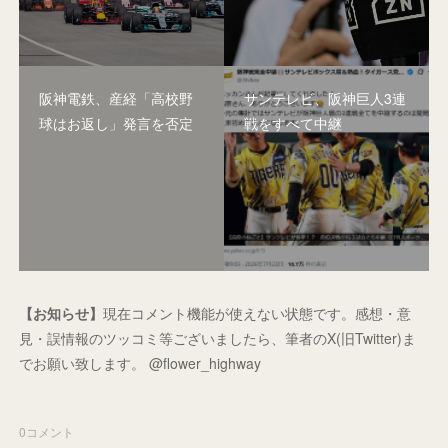
阪神電鉄、産経「高校野
サンテレビ、阪神巨人3連
球はお返し」発言を否定
戦をすべて中継
【お知らせ】
現在コメント機能が使えない状態です。感想・意
見・誤情報のツッコミ等ございましたら、筆者のX(旧Twitter)ま
でお願い致します。 @flower_highway
0
コメント