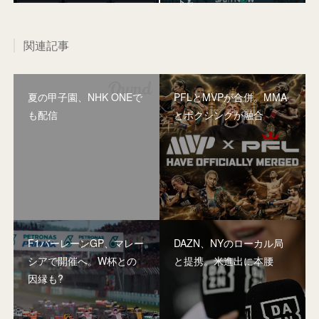
トも
関連記事
夏の甲子園、NHK ONEで
PFLとMVPが合併。MMA
も配信
とボクシングが融合
F1バーレーンGP、マレー
DAZN、NYのローカル局
シアで開催へ。W杯との
と提携。米進出に本腰
因縁も?