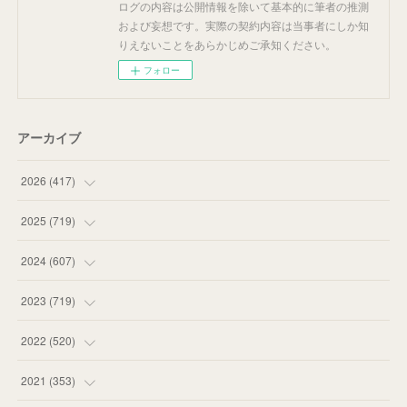
ログの内容は公開情報を除いて基本的に筆者の推測
および妄想です。実際の契約内容は当事者にしか知
りえないことをあらかじめご承知ください。
フォロー
アーカイブ
2026
(
417
)
(
12
)
2025
(
719
)
(
55
)
(
75
)
2024
(
607
)
(
58
)
(
63
)
(
51
)
2023
(
719
)
(
58
)
(
57
)
(
48
)
(
59
)
2022
(
520
)
(
53
)
(
60
)
(
35
)
(
52
)
(
65
)
2021
(
353
)