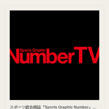
スポーツ総合雑誌『Sports Graphic Number』による新番組『NumberTV』が始動！