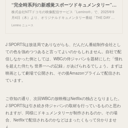
“完全時系列の新感覚スポーツドキュメンタリー”NTTドコモの新番組「THE DAY ～勝負の日... | Lemino ニュース
株式会社NTTドコモの映像配信サービス「Lemino®」で、2025年9
月4日（木）より、オリジナルドキュメンタリー番組「THE DAY …
Lemino ニュース
J SPORTSは放送局でありながらも、だんだん番組制作会社とし
ての色を強めつつあると言ってよいのかもしれません。自社で配
信しなかった例としては、WBCの侍ジャパンを題材にした「憧れ
を超えた侍たち 世界一への記録」があげられるでしょう。まずは
映画として劇場で公開され、その後Amazonプライムで配信され
ています。
ご存知の通り、次回WBCの放映権はNetflixの独占となりました。
J SPORTSは引き続き侍ジャパンの取材を行っているものと思わ
れますが、同様にドキュメンタリーが制作されるのか。その場
合、Netflixで配信されるのかなどはまったくもって分かりませ
ん。