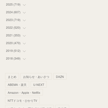
2025
(
719
(
12
)
)
(
55
)
2024
(
607
(
75
)
)
(
58
)
(
63
)
2023
(
719
(
51
)
)
(
58
)
(
57
)
(
48
)
2022
(
520
(
59
)
)
(
53
)
(
60
)
(
35
)
(
52
)
2021
(
353
(
65
)
)
(
59
)
(
62
)
(
51
)
(
55
)
(
44
)
2020
(
470
(
31
)
)
(
55
)
(
55
)
(
60
)
(
63
)
(
41
)
(
33
)
2019
(
512
(
34
)
)
(
67
)
(
61
)
(
59
)
(
53
)
(
43
)
(
34
)
(
32
)
2018
(
349
(
51
)
)
(
64
)
(
59
)
(
66
)
(
46
)
(
30
)
(
33
)
(
46
)
(
37
)
(
52
)
(
51
)
(
61
)
(
42
)
(
25
)
(
36
)
(
44
)
(
35
)
まとめ
お知らせ・あいさつ
DAZN
(
68
)
(
40
)
(
54
)
(
41
)
(
29
)
(
33
)
(
42
)
(
40
)
ABEMA・楽天
U-NEXT
(
60
)
(
50
)
(
56
)
(
33
)
(
25
)
(
53
)
(
50
)
(
39
)
Amazon・Apple・Netflix
(
42
)
(
58
)
(
56
)
(
38
)
(
32
)
(
41
)
(
34
)
(
42
)
NTTドコモ・ひかりTV
(
45
)
(
74
)
(
57
)
(
24
)
(
60
)
(
32
)
(
9
)