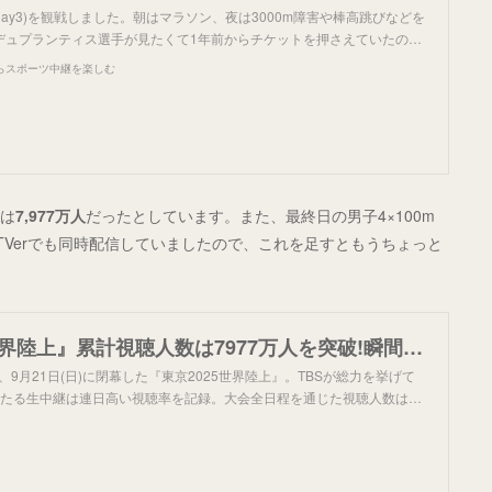
(day3)を観戦しました。朝はマラソン、夜は3000m障害や棒高跳びなどを
デュプランティス選手が見たくて1年前からチケットを押さえていたの…
らスポーツ中継を楽しむ
数は
7,977万人
だったとしています。また、最終日の男子4×100m
。TVerでも同時配信していましたので、これを足すともうちょっと
『東京2025世界陸上』累計視聴人数は7977万人を突破!瞬間最高視聴率は“リレー侍”が世界に挑んだ男子4×100mリレー決勝｜TBSテレビ
し、9月21日(日)に閉幕した『東京2025世界陸上』。TBSが総力を挙げて
わたる生中継は連日高い視聴率を記録。大会全日程を通じた視聴人数は…