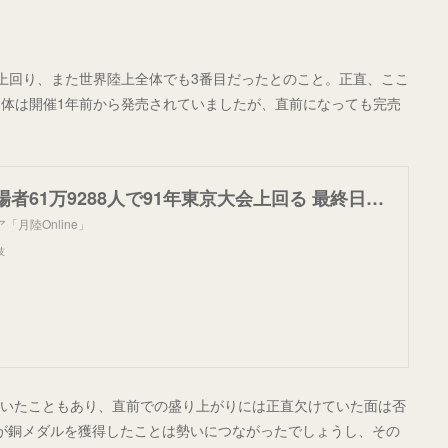
上回り、また世界陸上全体でも3番目だったとのこと。正直、ここ
体は開催1年前から発売されていましたが、直前になっても完売
期間中の総入場者61万9288人で91年東京大会上回る 最終日夜セッションは最多の5万8723人／東京世界陸上 | 月陸Online｜月刊陸上競技
「月陸Online」
技
ていたこともあり、直前での盛り上がりには正直欠けていた面は否
手が銅メダルを獲得したことは勢いにつながったでしょうし、その