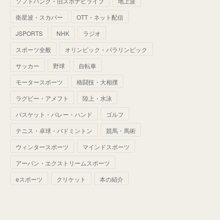
ソフトバンク・旧スポナビライブ
地上波
(
70
)
(
41
)
(
28
)
(
13
)
(
37
)
(
22
)
衛星波・スカパー
OTT・ネット配信
(
29
)
(
29
)
(
45
)
(
37
)
(
29
)
JSPORTS
NHK
ラジオ
(
33
)
(
49
)
(
59
)
(
32
)
スポーツ全般
オリンピック・パラリンピック
(
41
)
(
44
)
(
50
)
サッカー
野球
自転車
(
36
)
(
14
)
モータースポーツ
格闘技・大相撲
ラグビー・アメフト
陸上・水泳
バスケット・バレー・ハンド
ゴルフ
テニス・卓球・バドミントン
競馬・馬術
ウィンタースポーツ
マインドスポーツ
アーバン・エクストリームスポーツ
eスポーツ
クリケット
本の紹介