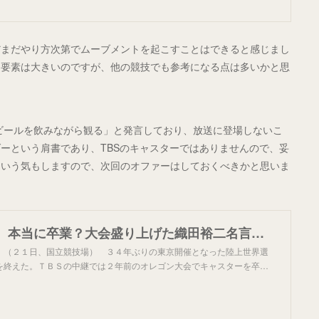
だまだやり方次第でムーブメントを起こすことはできると感じまし
う要素は大きいのですが、他の競技でも参考になる点は多いかと思
でビールを飲みながら観る」と発言しており、放送に登場しないこ
ーという肩書であり、TBSのキャスターではありませんので、妥
という気もしますので、次回のオファーはしておくべきかと思いま
世界陸上閉幕 本当に卒業？大会盛り上げた織田裕二名言集「大好きだぜ！」「ああ、もう立ってられない」「ノアごめん」「やんちゃな記録」「僕も晃って役で」「体力の限界！」/デイリースポーツ online
」（２１日、国立競技場） ３４年ぶりの東京開催となった陸上世界選
を終えた。ＴＢＳの中継では２年前のオレゴン大会でキャスターを卒…