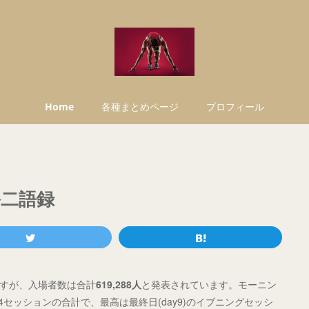
Home
各種まとめページ
プロフィール
裕二語録
ですが、入場者数は合計
619,288人
と発表されています。モーニン
セッションの合計で、最高は最終日(day9)のイブニングセッシ