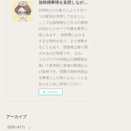
放映権事情を妄想しながらスポーツ中継を楽しむ
DAZNなどの参入によりスポー
ツの配信が充実してきました。
ここでは放映権など大人の事情
の話からスポーツ中継を勝手に
楽しみます。 放映権にはさま
ざまな制約があり、また移動す
ることもあり、視聴者は振り回
されるのが現実です。 なお、
このブログの内容は公開情報を
除いて基本的に筆者の推測およ
び妄想です。実際の契約内容は
当事者にしか知りえないことを
あらかじめご承知ください。
フォロー
アーカイブ
2026
(
417
)