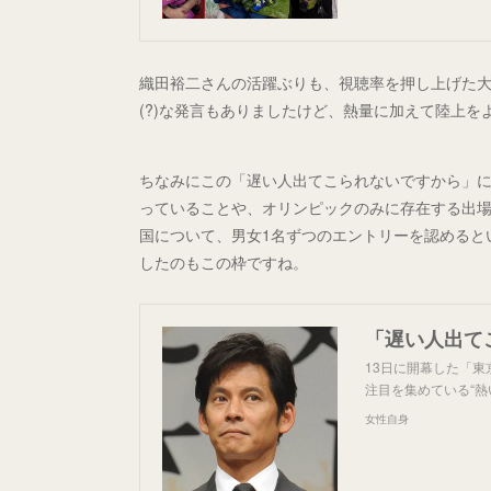
織田裕二さんの活躍ぶりも、視聴率を押し上げた
(?)な発言もありましたけど、熱量に加えて陸上
ちなみにこの「遅い人出てこられないですから」
っていることや、オリンピックのみに存在する出
国について、男女1名ずつのエントリーを認めると
したのもこの枠ですね。
13日に開幕した「東
注目を集めている“熱
女性自身