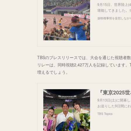
9月15日、世界陸上
堪能してきました。
放映権事情を妄想しなが
TBSのブレスリリースでは、大会を通じた視聴者
リレーは、同時視聴2,427万人を記録しています
増えるでしょう。
9月13日(土)に開幕
お送りした9日間に
TBS Topics