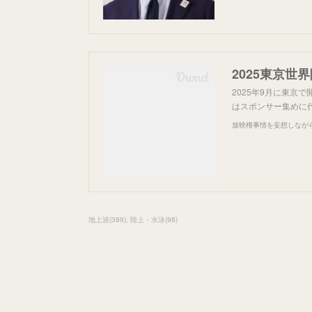
2025東京
2025年9月に東京
はスポンサー集めに
放映権事情を妄想しなが
地上波
(
389
)
陸上・水泳
(
98
)