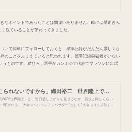
大きなポイントであったことは間違いありません。時には暴走ぎみ
をよく観ていることが伝わってきました。
について簡単にフォローしておくと、標準記録がだんだん厳しくな
場枠のことをふまえていると思われます。標準記録突破者がいない
いうものです。猫ひろし選手がカンボジア代表でマラソンに出場
「遅い人出てこられないですから」織田裕二 世界陸上で飛び出した“名言”に視聴者呆然《あたりまえ》指摘も | 女性自身
京2025世界陸上」が、連日盛り上がりを見せるなか、競技と同じくらい
い男”がいる。“大会スペシャルアンバサダー”として2大会ぶりに放映す…