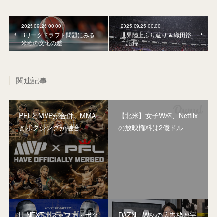
2025.09.26 00:00
2025.09.25 00:00
Bリーグドラフト問題にみる
世界陸上ふり返り & 織田裕
米欧の文化の差
二語録
関連記事
PFLとMVPが合併。MMA
【北米】女子W杯、Netflix
とボクシングが融合
の放映権料は2億ドル
U-NEXTがズッファ・ボク
DAZN、W杯の広告枠が完