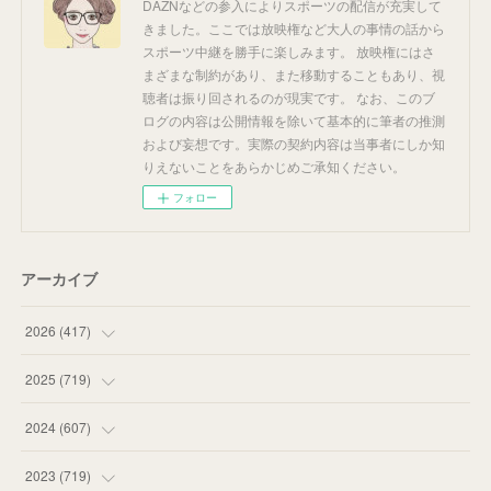
DAZNなどの参入によりスポーツの配信が充実して
きました。ここでは放映権など大人の事情の話から
スポーツ中継を勝手に楽しみます。 放映権にはさ
まざまな制約があり、また移動することもあり、視
聴者は振り回されるのが現実です。 なお、このブ
ログの内容は公開情報を除いて基本的に筆者の推測
および妄想です。実際の契約内容は当事者にしか知
りえないことをあらかじめご承知ください。
フォロー
アーカイブ
2026
(
417
)
(
12
)
2025
(
719
)
(
55
)
(
75
)
2024
(
607
)
(
58
)
(
63
)
(
51
)
2023
(
719
)