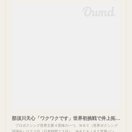
那須川天心「ワクワクです」世界初挑戦で井上拓真と対戦へ ＷＢＣがバンタム級王座決定戦の交渉指示 １１月東京開催が有力 - スポーツ報知
プロボクシング世界主要４団体の一つ、ＷＢＣ（世界ボクシング
評議会）は２２日（日本時間２３日）、ＷＢＣ＆ＩＢＦ世界バン…