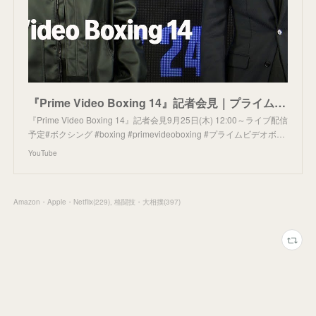
『Prime Video Boxing 14』記者会見｜プライムビデオ
『Prime Video Boxing 14』記者会見9月25日(木) 12:00～ライブ配信
予定#ボクシング #boxing #primevideoboxing #プライムビデオボ…
YouTube
Amazon・Apple・Netflix
(
229
)
格闘技・大相撲
(
397
)