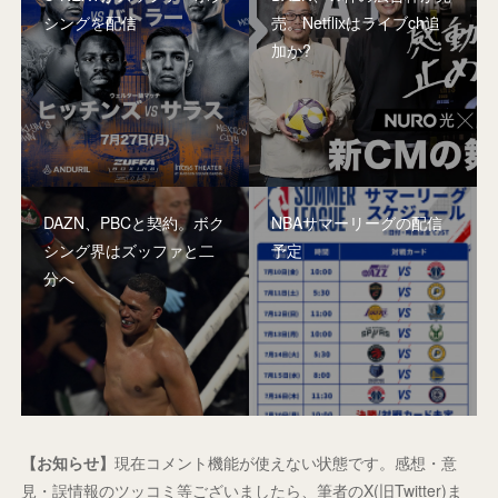
シングを配信
売。Netflixはライブch追
加か?
DAZN、PBCと契約。ボク
NBAサマーリーグの配信
シング界はズッファと二
予定
分へ
【お知らせ】
現在コメント機能が使えない状態です。感想・意
見・誤情報のツッコミ等ございましたら、筆者のX(旧Twitter)ま