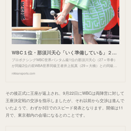
WBC１位・那須川天心「いく準備している」２位・井上拓真と決定戦に意欲＆複数階級野望明かす - ボクシング : 日刊スポーツ
プロボクシングWBC世界バンタム級1位の那須川天心（27＝帝拳）
が同級2位の前WBA世界同級王者井上拓真（29＝大橋）との同級…
nikkansports.com
その後正式に王座が返上され、9月22日にWBCは両陣営に対して
王座決定戦の交渉を指示しましたが、それ以前から交渉は進んで
いたようで、わずか3日でのスピード発表となります。開催は11
月で、東京都内の会場になるとのことです。