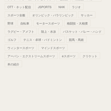
(
60
)
(
50
)
(
56
)
(
33
)
(
25
)
(
53
)
OTT・ネット配信
JSPORTS
NHK
ラジオ
(
50
)
(
39
)
(
42
)
スポーツ全般
(
58
)
オリンピック・パラリンピック
サッカー
(
56
)
(
38
)
(
32
)
(
41
)
(
34
)
(
42
)
野球
自転車
モータースポーツ
格闘技・大相撲
(
45
)
(
74
)
(
57
)
(
24
)
(
60
)
(
32
)
(
9
)
ラグビー・アメフト
陸上・水泳
バスケット・バレー・ハンド
(
70
)
(
41
)
(
28
)
(
13
)
(
37
)
(
22
)
ゴルフ
テニス・卓球・バドミントン
競馬・馬術
(
29
)
ウィンタースポーツ
(
29
)
マインドスポーツ
(
45
)
(
37
)
(
29
)
アーバン・エクストリームスポーツ
eスポーツ
クリケット
(
33
)
(
49
)
(
59
)
(
32
)
本の紹介
(
41
)
(
44
)
(
50
)
(
36
)
(
14
)