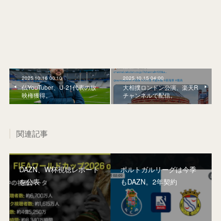
2025.10.16 00:10
2025.10.15 04:00
仏YouTuber、U-21代表の放
大相撲ロンドン公演、楽天R
映権獲得。
チャンネルで配信。
関連記事
DAZN、W杯視聴レポート
ポルトガルリーグは今季
を公表
もDAZN。2年契約