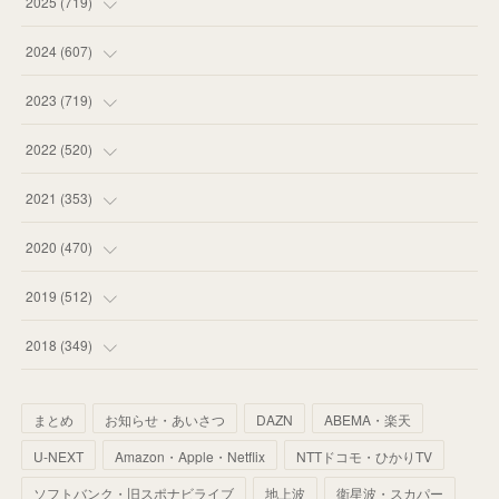
(
18
)
2025
(
719
)
(
55
)
(
75
)
2024
(
607
)
(
58
)
(
63
)
(
51
)
2023
(
719
)
(
58
)
(
57
)
(
48
)
(
59
)
2022
(
520
)
(
53
)
(
60
)
(
35
)
(
52
)
(
65
)
2021
(
353
)
(
59
)
(
62
)
(
51
)
(
55
)
(
44
)
(
31
)
2020
(
470
)
(
55
)
(
55
)
(
60
)
(
63
)
(
41
)
(
33
)
(
34
)
2019
(
512
)
(
67
)
(
61
)
(
59
)
(
53
)
(
43
)
(
34
)
(
32
)
(
51
)
2018
(
349
)
(
64
)
(
59
)
(
66
)
(
46
)
(
30
)
(
33
)
(
46
)
(
37
)
まとめ
お知らせ・あいさつ
DAZN
ABEMA・楽天
(
52
)
(
51
)
(
61
)
(
42
)
(
25
)
(
36
)
(
44
)
(
35
)
U-NEXT
Amazon・Apple・Netflix
NTTドコモ・ひかりTV
(
68
)
(
40
)
(
54
)
(
41
)
(
29
)
(
33
)
(
42
)
(
40
)
ソフトバンク・旧スポナビライブ
地上波
衛星波・スカパー