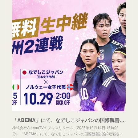
「ABEMA」にて、なでしこジャパンの国際親善試合2連戦を独占無料生中継！10月25日（土）イタリア戦、10月29日（水）ノルウェー戦 ヨーロッパ強豪との連戦に挑む
株式会社AbemaTVのプレスリリース（2025年10月14日 16時00
分）「ABEMA」にて、なでしこジャパンの国際親善試合2連戦を…