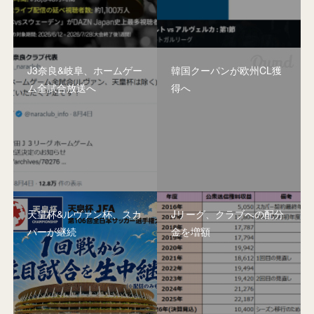
J3奈良&岐阜、ホームゲー
韓国クーパンが欧州CL獲
ム全試合放送へ
得へ
天皇杯&ルヴァン杯、スカ
Jリーグ、クラブへの配分
パーが継続
金を増額