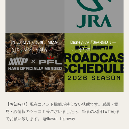
PFLとMVPが合併。MMA
Disney+が「海外版Dリー
とボクシングが融合
グ」を配信
【お知らせ】
現在コメント機能が使えない状態です。感想・意
見・誤情報のツッコミ等ございましたら、筆者のX(旧Twitter)ま
でお願い致します。 @flower_highway