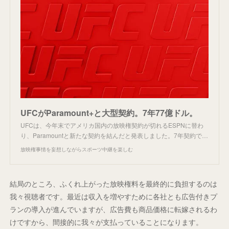
UFCがParamount+と大型契約。7年77億ドル。
UFCは、今年末でアメリカ国内の放映権契約が切れるESPNに替わ
り、Paramountと新たな契約を結んだと発表しました。7年契約で…
放映権事情を妄想しながらスポーツ中継を楽しむ
結局のところ、ふくれ上がった放映権料を最終的に負担するのは
我々視聴者です。最近は収入を増やすために各社とも広告付きプ
ランの導入が進んでいますが、広告費も商品価格に転嫁されるわ
けですから、間接的に我々が支払っていることになります。