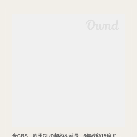
米CBS、欧州CLの契約を延長。6年総額15億ドル。