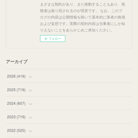
まざまな制約があり、また移動することもあり、視
聴者は振り回されるのが現実です。 なお、このブ
ログの内容は公開情報を除いて基本的に筆者の推測
および妄想です。実際の契約内容は当事者にしか知
りえないことをあらかじめご承知ください。
フォロー
アーカイブ
2026
(
419
)
(
14
)
2025
(
719
)
(
55
)
(
75
)
2024
(
607
)
(
58
)
(
63
)
(
51
)
2023
(
719
)
(
58
)
(
57
)
(
48
)
(
59
)
2022
(
520
)