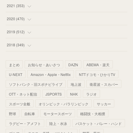
(
53
)
(
60
)
(
35
)
(
52
)
(
65
)
2021
(
353
)
(
59
)
(
62
)
(
51
)
(
55
)
(
44
)
(
31
)
2020
(
470
)
(
55
)
(
55
)
(
60
)
(
63
)
(
41
)
(
33
)
(
34
)
2019
(
512
)
(
67
)
(
61
)
(
59
)
(
53
)
(
43
)
(
34
)
(
32
)
(
51
)
2018
(
349
)
(
64
)
(
59
)
(
66
)
(
46
)
(
30
)
(
33
)
(
46
)
(
37
)
まとめ
お知らせ・あいさつ
DAZN
ABEMA・楽天
(
52
)
(
51
)
(
61
)
(
42
)
(
25
)
(
36
)
(
44
)
(
35
)
U-NEXT
Amazon・Apple・Netflix
NTTドコモ・ひかりTV
(
68
)
(
40
)
(
54
)
(
41
)
(
29
)
(
33
)
(
42
)
(
40
)
ソフトバンク・旧スポナビライブ
地上波
衛星波・スカパー
(
60
)
(
50
)
(
56
)
(
33
)
(
25
)
(
53
)
OTT・ネット配信
JSPORTS
NHK
ラジオ
(
50
)
(
39
)
(
42
)
スポーツ全般
(
58
)
オリンピック・パラリンピック
サッカー
(
56
)
(
38
)
(
32
)
(
41
)
(
34
)
(
42
)
野球
自転車
モータースポーツ
格闘技・大相撲
(
45
)
(
74
)
(
57
)
(
24
)
(
60
)
(
32
)
(
9
)
ラグビー・アメフト
陸上・水泳
バスケット・バレー・ハンド
(
70
)
(
41
)
(
28
)
(
13
)
(
37
)
(
22
)