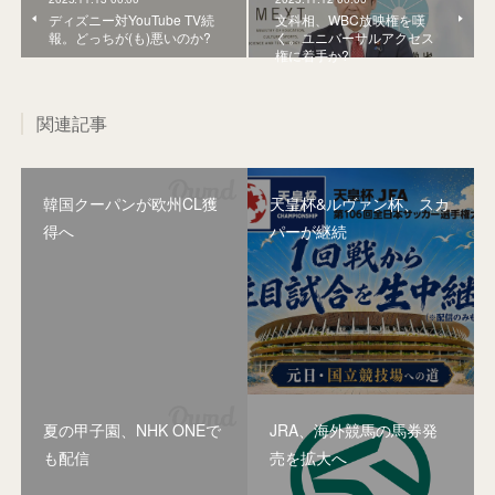
ディズニー対YouTube TV続
文科相、WBC放映権を嘆
報。どっちが(も)悪いのか?
く。ユニバーサルアクセス
権に着手か?
関連記事
韓国クーパンが欧州CL獲
天皇杯&ルヴァン杯、スカ
得へ
パーが継続
夏の甲子園、NHK ONEで
JRA、海外競馬の馬券発
も配信
売を拡大へ