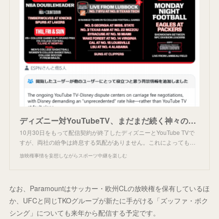
ディズニー対YouTubeTV、まだまだ続く神々の喧嘩。
10月30日をもって配信契約が終了したディズニーとYouTube TVで
すが、両社の紛争は終息する気配がありません。これによっても…
放映権事情を妄想しながらスポーツ中継を楽しむ
なお、Paramountはサッカー・欧州CLの放映権を保有しているほ
か、UFCと同じTKOグループが新たに手がける「ズッファ・ボク
シング」についても来年から配信する予定です。