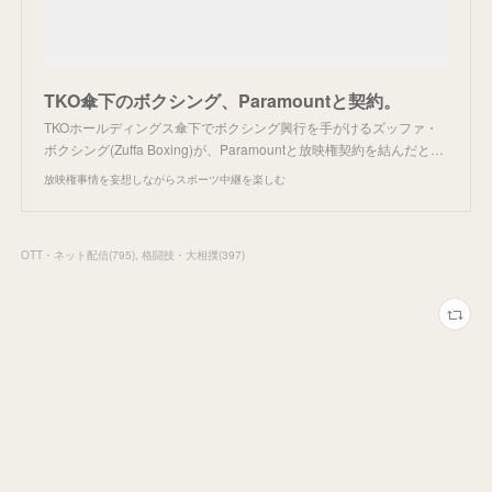
TKO傘下のボクシング、Paramountと契約。
TKOホールディングス傘下でボクシング興行を手がけるズッファ・
ボクシング(Zuffa Boxing)が、Paramountと放映権契約を結んだと…
放映権事情を妄想しながらスポーツ中継を楽しむ
OTT・ネット配信
(
795
)
格闘技・大相撲
(
397
)