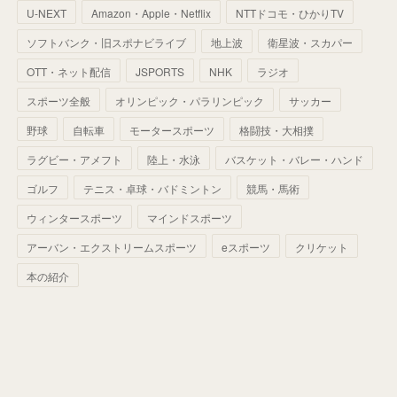
U-NEXT
Amazon・Apple・Netflix
NTTドコモ・ひかりTV
(
68
)
(
40
)
(
54
)
(
41
)
(
29
)
(
33
)
(
42
)
(
40
)
ソフトバンク・旧スポナビライブ
地上波
衛星波・スカパー
(
60
)
(
50
)
(
56
)
(
33
)
(
25
)
(
53
)
OTT・ネット配信
JSPORTS
NHK
ラジオ
(
50
)
(
39
)
(
42
)
スポーツ全般
(
58
)
オリンピック・パラリンピック
サッカー
(
56
)
(
38
)
(
32
)
(
41
)
(
34
)
(
42
)
野球
自転車
モータースポーツ
格闘技・大相撲
(
45
)
(
74
)
(
57
)
(
24
)
(
60
)
(
32
)
(
9
)
ラグビー・アメフト
陸上・水泳
バスケット・バレー・ハンド
(
70
)
(
41
)
(
28
)
(
13
)
(
37
)
(
22
)
ゴルフ
テニス・卓球・バドミントン
競馬・馬術
(
29
)
ウィンタースポーツ
(
29
)
マインドスポーツ
(
45
)
(
37
)
(
29
)
アーバン・エクストリームスポーツ
eスポーツ
クリケット
(
33
)
(
49
)
(
59
)
(
32
)
本の紹介
(
41
)
(
44
)
(
50
)
(
36
)
(
14
)