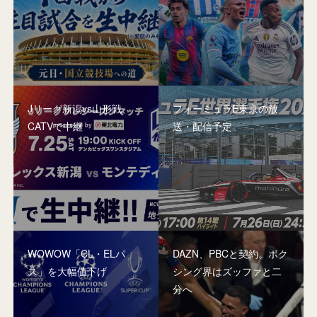
Jリーグ新潟vs山形戦、
フォーミュラE東京の放
CATVで中継
送・配信予定
WOWOW「CL・ELパ
DAZN、PBCと契約。ボク
ス」を大幅値下げ
シング界はズッファと二
分へ