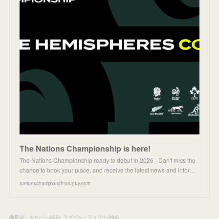
The Nations Championship is here!
The Nations Championship ready to debut in 2026 - Don't miss the
chance to book your place, and receive the latest news and infor…
nationschampionshiprugby.com
衛星波・スカパー
(
500
)
ラグビー・アメフト
(
293
)