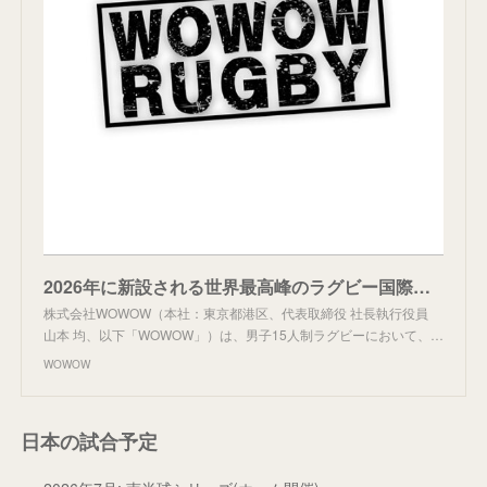
2026年に新設される世界最高峰のラグビー国際大会 「ネーションズチャンピオンシップ」 がWOWOWにて放送・配信決定 | ニュース | 株式会社WOWOW
株式会社WOWOW（本社：東京都港区、代表取締役 社長執行役員
⼭本 均、以下「WOWOW」）は、男子15人制ラグビーにおいて、…
WOWOW
日本の試合予定