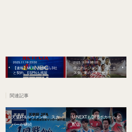
2025.11.19 23:00
2025.11.19 00:00
【速報】MLB、Netflixら3社
中止のレジェンド・イニエ
と契約。ESPNも残留
スタ。案の定来日せず
関連記事
天皇杯&ルヴァン杯、スカ
U-NEXTもDFBポカールを
パーが継続
配信