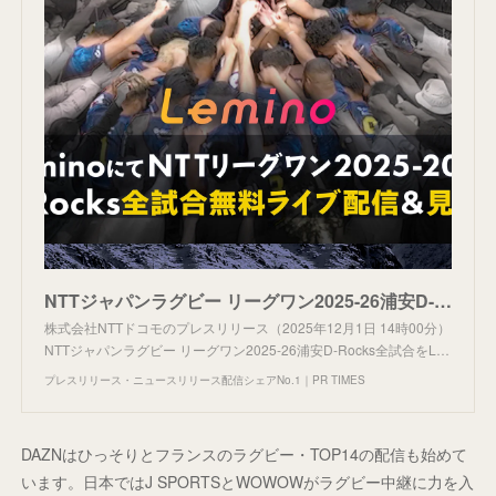
NTTジャパンラグビー リーグワン2025-26浦安D-Rocks全試合をLeminoにて無料ライブ配信決定！
株式会社NTTドコモのプレスリリース（2025年12月1日 14時00分）
NTTジャパンラグビー リーグワン2025-26浦安D-Rocks全試合をL…
プレスリリース・ニュースリリース配信シェアNo.1｜PR TIMES
DAZNはひっそりとフランスのラグビー・TOP14の配信も始めて
います。日本ではJ SPORTSとWOWOWがラグビー中継に力を入