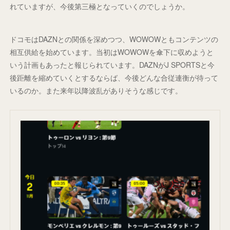
れていますが、今後第三極となっていくのでしょうか。
ドコモはDAZNとの関係を深めつつ、WOWOWともコンテンツの
相互供給を始めています。当初はWOWOWを傘下に収めようと
いう計画もあったと報じられています。DAZNがJ SPORTSと今
後距離を縮めていくとするならば、今後どんな合従連衡が待って
いるのか。また来年以降波乱がありそうな感じです。