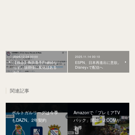
2025.12.04 00:00
2025.11.14 00:10
【残念】角田選手F1継続な
ESPN、日本再進出に意欲。
らず。放映権に変化はある
Disney+で配信へ
か?
関連記事
ポルトガルリーグは今季
Amazonで「プレミアTV
もDAZN。2年契約
パック」開始。J:COMが
主導