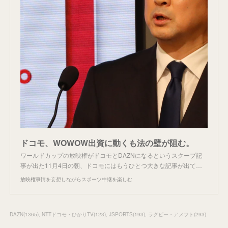
ドコモ、WOWOW出資に動くも法の壁が阻む。
ワールドカップの放映権がドコモとDAZNになるというスクープ記
事が出た11月4日の朝、ドコモにはもうひとつ大きな記事が出て…
放映権事情を妄想しながらスポーツ中継を楽しむ
DAZN
(
1365
)
NTTドコモ・ひかりTV
(
123
)
JSPORTS
(
193
)
ラグビー・アメフト
(
293
)