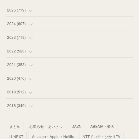
(
16
)
2025
(
719
)
(
55
)
(
75
)
2024
(
607
)
(
58
)
(
63
)
(
51
)
2023
(
719
)
(
58
)
(
57
)
(
48
)
(
59
)
2022
(
520
)
(
53
)
(
60
)
(
35
)
(
52
)
(
65
)
2021
(
353
)
(
59
)
(
62
)
(
51
)
(
55
)
(
44
)
(
31
)
2020
(
470
)
(
55
)
(
55
)
(
60
)
(
63
)
(
41
)
(
33
)
(
34
)
2019
(
512
)
(
67
)
(
61
)
(
59
)
(
53
)
(
43
)
(
34
)
(
32
)
(
51
)
2018
(
349
)
(
64
)
(
59
)
(
66
)
(
46
)
(
30
)
(
33
)
(
46
)
(
37
)
まとめ
お知らせ・あいさつ
DAZN
ABEMA・楽天
(
52
)
(
51
)
(
61
)
(
42
)
(
25
)
(
36
)
(
44
)
(
35
)
U-NEXT
Amazon・Apple・Netflix
NTTドコモ・ひかりTV