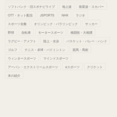
(
68
)
(
40
)
(
54
)
(
41
)
(
29
)
(
33
)
(
42
)
(
40
)
ソフトバンク・旧スポナビライブ
地上波
衛星波・スカパー
(
60
)
(
50
)
(
56
)
(
33
)
(
25
)
(
53
)
OTT・ネット配信
JSPORTS
NHK
ラジオ
(
50
)
(
39
)
(
42
)
スポーツ全般
(
58
)
オリンピック・パラリンピック
サッカー
(
56
)
(
38
)
(
32
)
(
41
)
(
34
)
(
42
)
野球
自転車
モータースポーツ
格闘技・大相撲
(
45
)
(
74
)
(
57
)
(
24
)
(
60
)
(
32
)
(
9
)
ラグビー・アメフト
陸上・水泳
バスケット・バレー・ハンド
(
70
)
(
41
)
(
28
)
(
13
)
(
37
)
(
22
)
ゴルフ
テニス・卓球・バドミントン
競馬・馬術
(
29
)
ウィンタースポーツ
(
29
)
マインドスポーツ
(
45
)
(
37
)
(
29
)
アーバン・エクストリームスポーツ
eスポーツ
クリケット
(
33
)
(
49
)
(
59
)
(
32
)
本の紹介
(
41
)
(
44
)
(
50
)
(
36
)
(
14
)