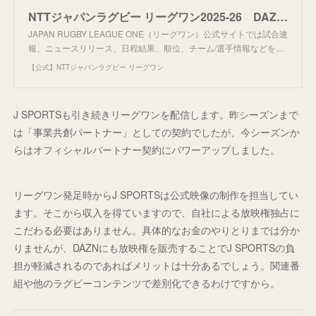
NTTジャパンラグビー リーグワン2025-26 DAZNとオフィシャルパートナー契約締結、全試合ライブ配信決定のお知らせ | 【公式】ジャパンラグビー リーグワン ニュース
JAPAN RUGBY LEAGUE ONE（リーグワン）公式サイトでは試合速
報、ニュースリリース、日程結果、順位、チーム/選手情報などを…
【公式】NTTジャパンラグビー リーグワン
J SPORTSも引き続きリーグワンを配信します。昨シーズンまで
は「事業共創パートナー」としての契約でしたが、今シーズンか
らはオフィシャルパートナー契約にパワーアップしました。
リーグワン発足時からJ SPORTSは公式映像の制作を担当してい
ます。そこから収入を得ていますので、自社による放映権独占に
こだわる必要はありません。具体的なお金のやりとりまでは分か
りませんが、DAZNにも放映権を販売することでJ SPORTSの負
担が軽減されるのであればメリットは十分あるでしょう。関連番
組や他のラグビーコンテンツで差別化できるわけですから。