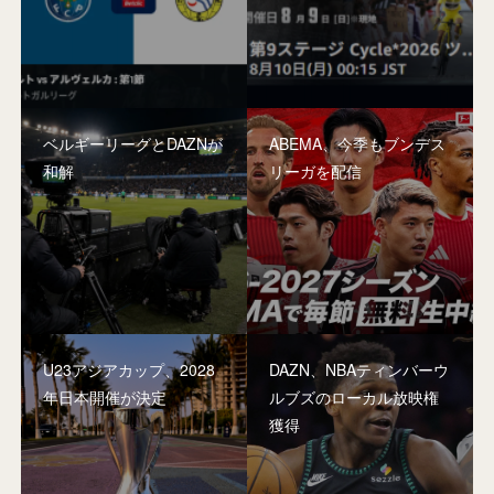
ベルギーリーグとDAZNが
ABEMA、今季もブンデス
和解
リーガを配信
U23アジアカップ、2028
DAZN、NBAティンバーウ
年日本開催が決定
ルブズのローカル放映権
獲得