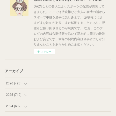
DAZNなどの参入によりスポーツの配信が充実して
きました。ここでは放映権など大人の事情の話から
スポーツ中継を勝手に楽しみます。 放映権にはさ
まざまな制約があり、また移動することもあり、視
聴者は振り回されるのが現実です。 なお、このブ
ログの内容は公開情報を除いて基本的に筆者の推測
および妄想です。実際の契約内容は当事者にしか知
りえないことをあらかじめご承知ください。
フォロー
アーカイブ
2026
(
423
)
(
18
)
2025
(
719
)
(
55
)
(
75
)
2024
(
607
)
(
58
)