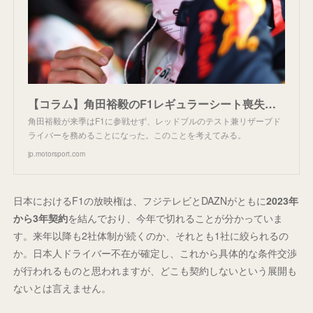
【コラム】角田裕毅のF1レギュラーシート喪失を考える
角田裕毅が来季はF1に参戦せず、レッドブルのテスト兼リザーブド
ライバーを務めることになった。このことを考えてみる。
jp.motorsport.com
日本におけるF1の放映権は、フジテレビとDAZNがともに
2023年
から3年契約
を結んでおり、今年で切れることが分かっていま
す。来年以降も2社体制が続くのか、それとも1社に絞られるの
か。日本人ドライバー不在が確定し、これから具体的な条件交渉
が行われるものと思われますが、どこも契約しないという展開も
ないとは言えません。