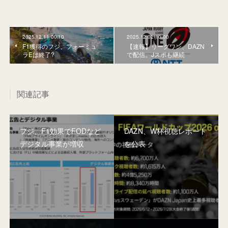
2025.12.11 00:10
2025.12.02 10:00
F1獲得のフジ、フォーミュ
【速報】リーグワン、DAZN
ラEは終了?
で配信。Jスポも継続
関連記事
フジ、F1効果でFODなど
DAZN、W杯視聴レポート
デジタル事業が増収
を公表