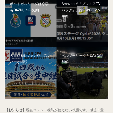
ポルトガルリーグは今季
Amazonで「プレミアTV
もDAZN。2年契約
パック」開始。J:COMが
主導
天皇杯&ルヴァン杯、スカ
ベルギーリーグとDAZNが
パーが継続
和解
【お知らせ】
現在コメント機能が使えない状態です。感想・意