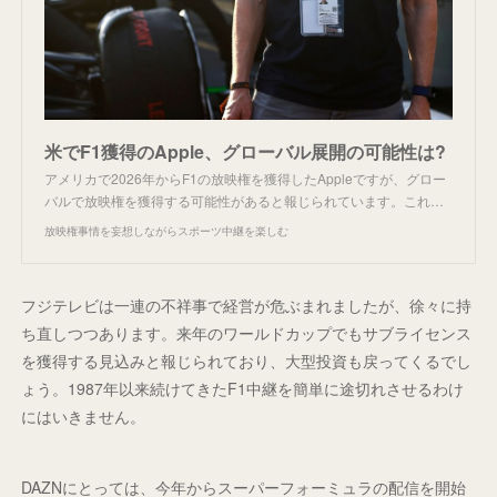
米でF1獲得のApple、グローバル展開の可能性は?
アメリカで2026年からF1の放映権を獲得したAppleですが、グロー
バルで放映権を獲得する可能性があると報じられています。これ…
放映権事情を妄想しながらスポーツ中継を楽しむ
フジテレビは一連の不祥事で経営が危ぶまれましたが、徐々に持
ち直しつつあります。来年のワールドカップでもサブライセンス
を獲得する見込みと報じられており、大型投資も戻ってくるでし
ょう。1987年以来続けてきたF1中継を簡単に途切れさせるわけ
にはいきません。
DAZNにとっては、今年からスーパーフォーミュラの配信を開始