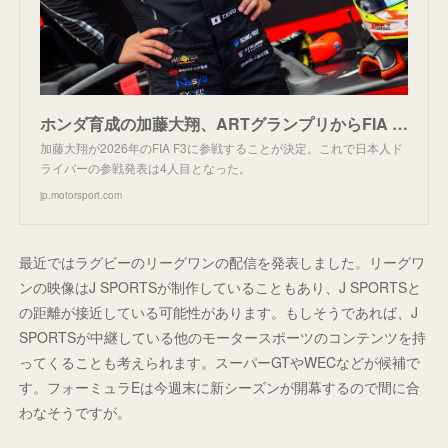
ホンダ育成の加藤大翔、ARTグランプリからFIA F3参戦決定！ 来季の日本人ドライバーはこれで4人に
加藤大翔が2026年のFIA F3に参戦することが決定。これで日本人ド
ライバーの参戦発表は4人目となった。
jp.motorsport.com
最近ではラグビーのリーグワンの配信を発表しました。リーグワ
ンの映像はJ SPORTSが制作していることもあり、J SPORTSと
の距離が接近している可能性があります。もしそうであれば、J
SPORTSが中継している他のモータースポーツのコンテンツを持
ってくることも考えられます。スーパーGTやWECなどが候補で
す。フォーミュラEは今週末に新シーズンが開幕するので間に合
わなそうですが。