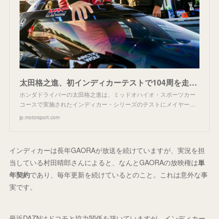
太田格之進、初インディカーテストで104周を走破「将来的な参戦実現を願っている」と今後に期待覗かせる
ホンダドライバーの太田格之進は、ミッドオハイオ・スポーツカー
コースで実施されたインディカー・シリーズのテストにメイヤー…
jp.motorsport.com
インディカーは長年GAORAが放送を続けていますが、実況を担
当している村田晴郎さんによると、なんとGAORAの放映権は
単
年契約
であり、毎年更新を続けているとのこと。これは意外な事
実です。
最近DAZNはドコモと協力関係を築いていますが、インディカー