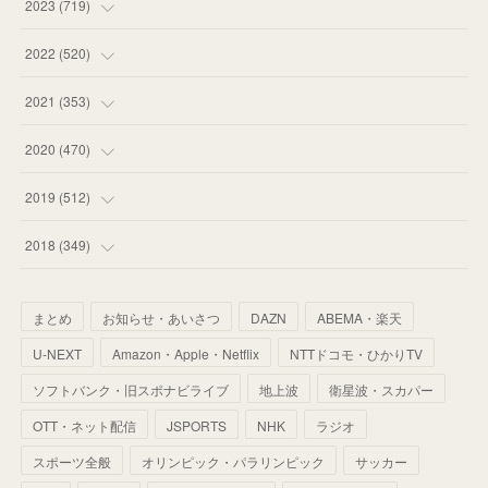
(
63
)
(
51
)
2023
(
719
)
(
58
)
(
57
)
(
48
)
(
59
)
2022
(
520
)
(
53
)
(
60
)
(
35
)
(
52
)
(
65
)
2021
(
353
)
(
59
)
(
62
)
(
51
)
(
55
)
(
44
)
(
31
)
2020
(
470
)
(
55
)
(
55
)
(
60
)
(
63
)
(
41
)
(
33
)
(
34
)
2019
(
512
)
(
67
)
(
61
)
(
59
)
(
53
)
(
43
)
(
34
)
(
32
)
(
51
)
2018
(
349
)
(
64
)
(
59
)
(
66
)
(
46
)
(
30
)
(
33
)
(
46
)
(
37
)
まとめ
お知らせ・あいさつ
DAZN
ABEMA・楽天
(
52
)
(
51
)
(
61
)
(
42
)
(
25
)
(
36
)
(
44
)
(
35
)
U-NEXT
Amazon・Apple・Netflix
NTTドコモ・ひかりTV
(
68
)
(
40
)
(
54
)
(
41
)
(
29
)
(
33
)
(
42
)
(
40
)
ソフトバンク・旧スポナビライブ
地上波
衛星波・スカパー
(
60
)
(
50
)
(
56
)
(
33
)
(
25
)
(
53
)
OTT・ネット配信
JSPORTS
NHK
ラジオ
(
50
)
(
39
)
(
42
)
スポーツ全般
(
58
)
オリンピック・パラリンピック
サッカー
(
56
)
(
38
)
(
32
)
(
41
)
(
34
)
(
42
)