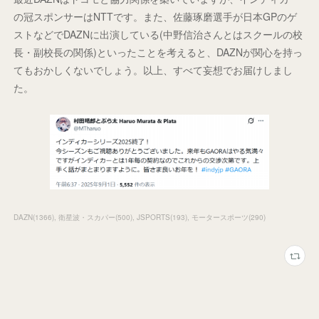
の冠スポンサーはNTTです。また、佐藤琢磨選手が日本GPのゲ
ストなどでDAZNに出演している(中野信治さんとはスクールの校
長・副校長の関係)といったことを考えると、DAZNが関心を持っ
てもおかしくないでしょう。以上、すべて妄想でお届けしまし
た。
DAZN
(
1366
)
衛星波・スカパー
(
500
)
JSPORTS
(
193
)
モータースポーツ
(
290
)